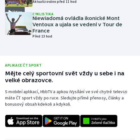
Aktualizováno před 11 hod
Olympijské hry
Video
CYKLISTIKA
Niewiadomá ovládla ikonické Mont
Parasport
Ventoux a ujala se vedení v Tour de
France
Před 13 hod
Plavání
Plážový volejbal
APLIKACE ČT SPORT
Ragby
Mějte celý sportovní svět vždy u sebe i na
velké obrazovce.
Rychlobruslení
S mobilní aplikací, HbbTV a apkou iVysílání ve své chytré televizi
máte ČT sport vždy po ruce. Sledujte přímé přenosy, články a
Rychlostní kanoistika
bonusový obsah kdekoli a kdykoli.
Short track
Sportovní střelba