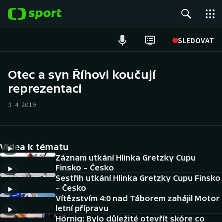
POPULÁRNÍ
SLEDOVAT
Fotbal
Otec a syn Říhovi koučují
reprezentaci
Hokej
3. 4. 2019
Tenis
Atletika
Videa k tématu
Cyklistika
Záznam utkání Hlinka Gretzky Cupu
Finsko – Česko
Sestřih utkání Hlinka Gretzky Cupu Finsko
DALŠÍ SPORTY
– Česko
Vítězstvím 4:0 nad Táborem zahájil Motor
Americký fotbal
NEPŘEHLÉDNĚTE
letní přípravu
Hörnig: Bylo důležité otevřít skóre co