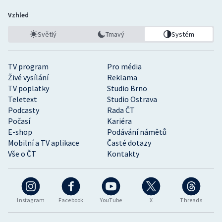
Vzhled
Světlý
Tmavý
Systém
TV program
Pro média
Živé vysílání
Reklama
TV poplatky
Studio Brno
Teletext
Studio Ostrava
Podcasty
Rada ČT
Počasí
Kariéra
E-shop
Podávání námětů
Mobilní a TV aplikace
Časté dotazy
Vše o ČT
Kontakty
Instagram
Facebook
YouTube
X
Threads