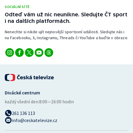
Stolní tenis
SOCIÁLNÍ SÍTĚ
Odteď vám už nic neunikne. Sledujte ČT sport
Triatlon
i na dalších platformách.
Nenechte si nikde ujít nejnovější sportovní události. Sledujte nás i
Veslování
na Facebooku, X, Instagramu, Threads či YouTube a buďte v obraze.
Vodní slalom
Volejbal
Ostatní
Divácké centrum
každý všední den:
8:00—16:00 hodin
261 136 113
info@ceskatelevize.cz