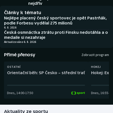
Baseball a softbal
Soutěže
nejdřív
Články k tématu
Basketbal
Historické návraty
Nejlépe placený český sportovec je opět Pastrňák,
podle Forbesu vydělal 275 milionů
Biatlon
Aplikace ČT sport
6. 8. 2026
Česká osmnáctka ztrátu proti Finsku nedotáhla a o
medaile si nezahraje
Boby a skeleton
AZ kvíz
Aktualizováno 6. 8. 2026
Box
Přímé přenosy
Zobrazit program
Curling
OSTATNÍ
HOKEJ
Orientační běh: SP Česko – střední trať
Hokej: Exh
Dostihy
Florbal
Dnes
,
14:00
-
17:50
Dnes
,
16:55
-
19
Futsal
Aktuality ze sportu
Golf