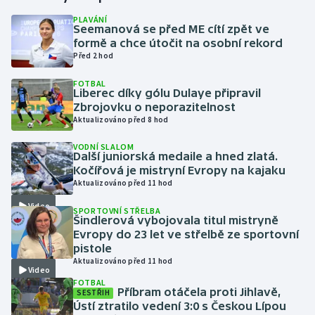
PLAVÁNÍ
Seemanová se před ME cítí zpět ve
Gymnastika
formě a chce útočit na osobní rekord
Před 2 hod
Házená
FOTBAL
Liberec díky gólu Dulaye připravil
Jezdectví
Zbrojovku o neporazitelnost
Aktualizováno před 8 hod
Judo
VODNÍ SLALOM
Další juniorská medaile a hned zlatá.
Krasobruslení
Kočířová je mistryní Evropy na kajaku
Aktualizováno před 11 hod
Lezení
Video
SPORTOVNÍ STŘELBA
Šindlerová vybojovala titul mistryně
Lyže a snowboard
Evropy do 23 let ve střelbě ze sportovní
pistole
Aktualizováno před 11 hod
Moderní pětiboj
Video
FOTBAL
Příbram otáčela proti Jihlavě,
SESTŘIH
Motorsport
Ústí ztratilo vedení 3:0 s Českou Lípou