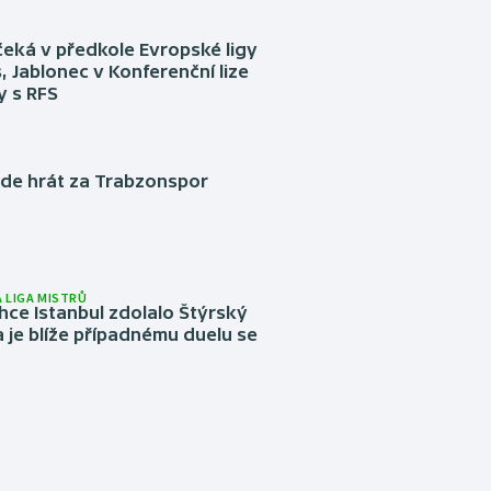
eká v předkole Evropské ligy
, Jablonec v Konferenční lize
ly s RFS
ude hrát za Trabzonspor
 LIGA MISTRŮ
ce Istanbul zdolalo Štýrský
 je blíže případnému duelu se