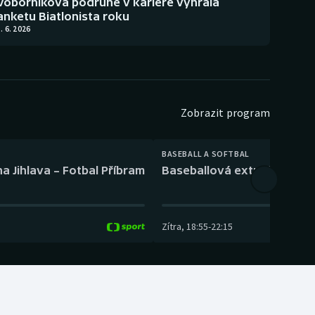
Voborníková podruhé v kariéře vyhrála
anketu Biatlonista roku
. 6. 2026
Zobrazit program
BASEBALL A SOFTBAL
a Jihlava – Fotbal Příbram
Baseballová extraliga: Tře
Zítra
,
18:55
-
22:15