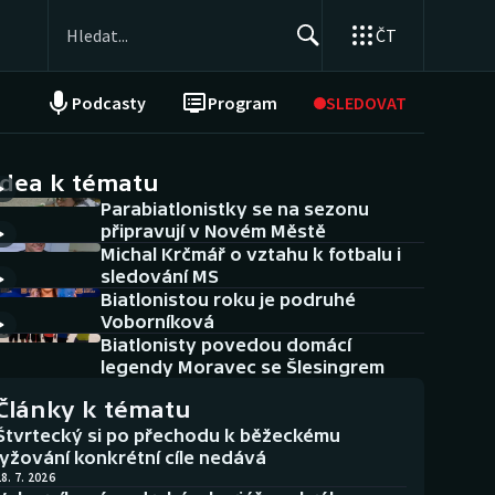
ČT
Podcasty
Program
SLEDOVAT
NEPŘEHLÉDNĚTE
Soutěže
idea k tématu
Parabiatlonistky se na sezonu
Historické návraty
připravují v Novém Městě
Michal Krčmář o vztahu k fotbalu i
Aplikace ČT sport
sledování MS
Biatlonistou roku je podruhé
AZ kvíz
Voborníková
Biatlonisty povedou domácí
legendy Moravec se Šlesingrem
Články k tématu
Štvrtecký si po přechodu k běžeckému
lyžování konkrétní cíle nedává
8. 7. 2026