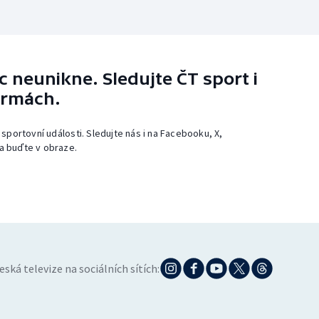
 neunikne. Sledujte ČT sport i
ormách.
 sportovní události. Sledujte nás i na Facebooku, X,
a buďte v obraze.
eská televize na sociálních sítích: