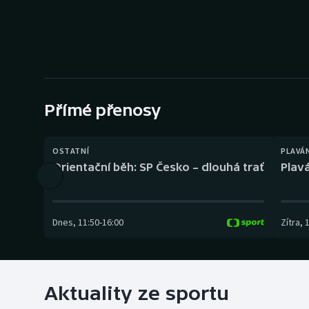
Curling
Dostihy
Florbal
Futsal
Přímé přenosy
Golf
OSTATNÍ
PLAVÁ
Orientační běh: SP Česko – dlouhá trať
Plavá
Gymnastika
Dnes
,
11:50
-
16:00
Zítra
,
Aktuality ze sportu