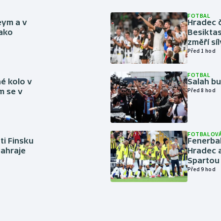
FOTBAL
eym a v
Hradec č
jako
Besiktas
změří sí
Před 1 hod
FOTBAL
é kolo v
Salah b
m se v
Před 8 hod
FOTBALOVÁ
ti Finsku
Fenerbah
zahraje
Hradec a
Spartou
Před 9 hod