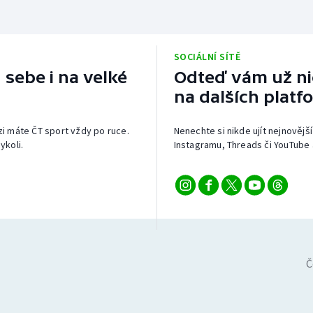
SOCIÁLNÍ SÍTĚ
 sebe i na velké
Odteď vám už nic
na dalších platf
izi máte ČT sport vždy po ruce.
Nenechte si nikde ujít nejnovější
ykoli.
Instagramu, Threads či YouTube 
Č