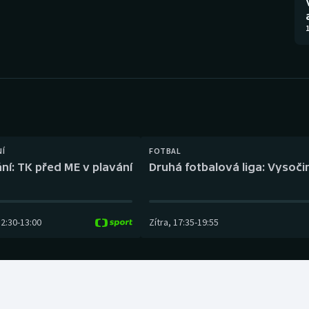
Moderní pětiboj
Triatlon
1
Motorsport
Veslování
Olympijské hry
Vodní slalom
Parasport
Volejbal
Plavání
Ostatní
NÍ
FOTBAL
ní: TK před ME v plavání
Druhá fotbalová liga: Vysočin
Plážový volejbal
12:30
-
13:00
Zítra
,
17:35
-
19:55