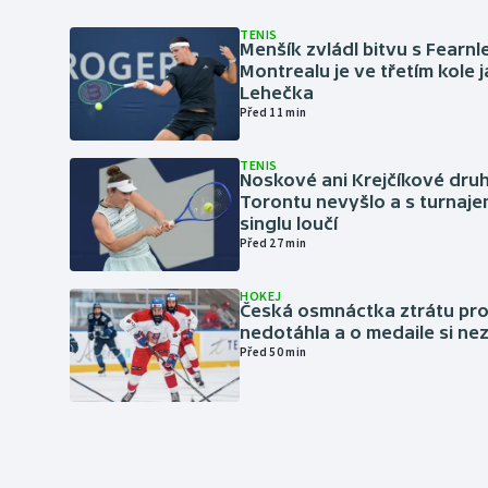
TENIS
Menšík zvládl bitvu s Fearnl
Montrealu je ve třetím kole 
Lehečka
Před 11 min
TENIS
Noskové ani Krejčíkové druh
Torontu nevyšlo a s turnaje
singlu loučí
Před 27 min
HOKEJ
Česká osmnáctka ztrátu pro
nedotáhla a o medaile si ne
Před 50 min