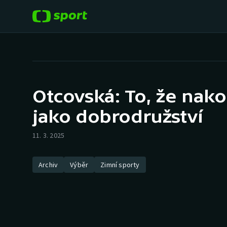
POPULÁRNÍ
DALŠÍ SPORTY
Fotbal
Americký fotbal
Otcovská: To, že nak
Hokej
Baseball a softbal
jako dobrodružství
Tenis
Basketbal
11. 3. 2025
Atletika
Biatlon
Archiv
Výběr
Zimní sporty
Cyklistika
Boby a skeleton
Box