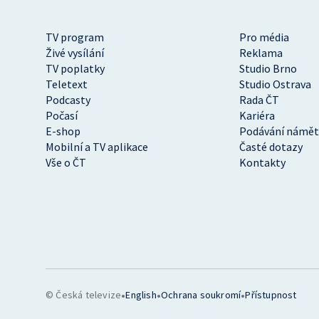
TV program
Pro média
Živé vysílání
Reklama
TV poplatky
Studio Brno
Teletext
Studio Ostrava
Podcasty
Rada ČT
Počasí
Kariéra
E-shop
Podávání námět
Mobilní a TV aplikace
Časté dotazy
Vše o ČT
Kontakty
•
•
•
© Česká televize
English
Ochrana soukromí
Přístupnost