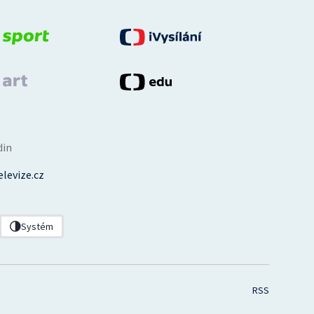
din
levize.cz
Systém
RSS