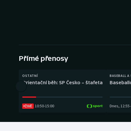
Curling
Dostihy
Florbal
Futsal
Přímé přenosy
Golf
Gymnastika
OSTATNÍ
BASEBALL A
Orientační běh: SP Česko – štafeta
Baseball
10:50
-
15:00
Dnes
,
12:55
-
ŽIVĚ