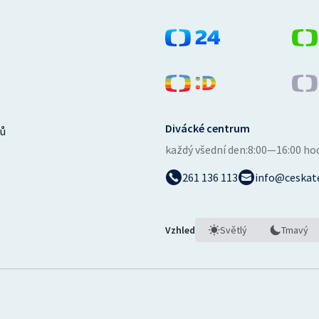
Divácké centrum
ů
každý všední den:
8:00—16:00 ho
261 136 113
info@ceskate
Vzhled
Světlý
Tmavý