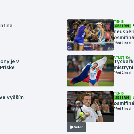
TENIS
antina
SESTŘIH
neuspěla
osmifiná
Před 1 hod
ATLETIKA
ony je v
Tyčkařka
 Priske
mistryní
Před 2 hod
TENIS
 ve Vyšším
SESTŘIH
osmifiná
Před 3 hod
Video