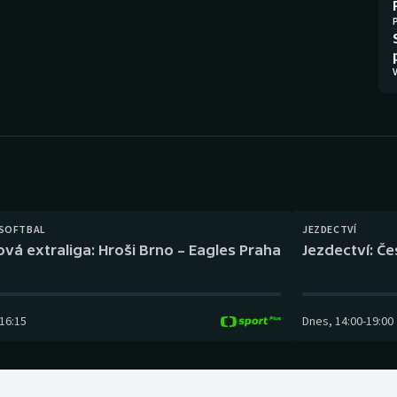
Moderní pětiboj
Triatlon
Motorsport
Veslování
V
Olympijské hry
Vodní slalom
Parasport
Volejbal
Plavání
Ostatní
Plážový volejbal
 SOFTBAL
JEZDECTVÍ
ová extraliga: Hroši Brno – Eagles Praha
Jezdectví: Č
16:15
Dnes
,
14:00
-
19:00