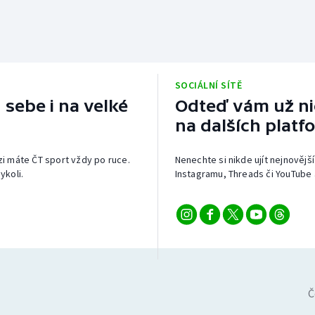
SOCIÁLNÍ SÍTĚ
 sebe i na velké
Odteď vám už nic
na dalších platf
izi máte ČT sport vždy po ruce.
Nenechte si nikde ujít nejnovější
ykoli.
Instagramu, Threads či YouTube 
Č