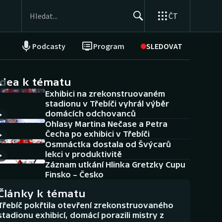
ČT
Podcasty
Program
SLEDOVAT
NEPŘEHLÉDNĚTE
Soutěže
idea k tématu
Exhibici na zrekonstruovaném
Historické návraty
stadionu v Třebíči vyhrál výběr
domácích odchovanců
Aplikace ČT sport
Ohlasy Martina Nečase a Petra
Čecha po exhibici v Třebíči
AZ kvíz
Osmnáctka dostala od Švýcarů
lekci v produktivitě
Záznam utkání Hlinka Gretzky Cupu
Finsko – Česko
Články k tématu
Třebíč pokřtila otevření zrekonstruovaného
stadionu exhibicí, domácí porazili mistry z