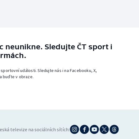
 neunikne. Sledujte ČT sport i
ormách.
 sportovní události. Sledujte nás i na Facebooku, X,
a buďte v obraze.
eská televize na sociálních sítích: