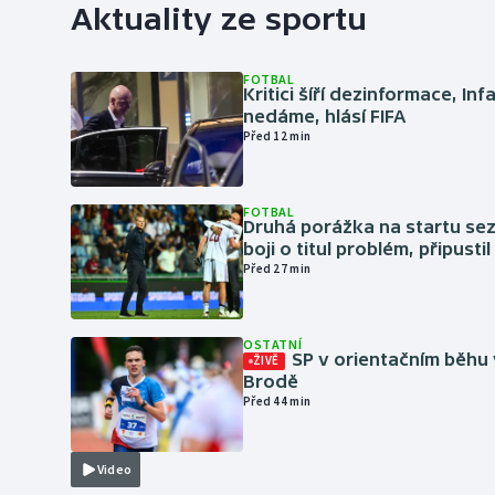
Aktuality ze sportu
FOTBAL
Kritici šíří dezinformace, Inf
nedáme, hlásí FIFA
Před 12 min
FOTBAL
Druhá porážka na startu sez
boji o titul problém, připustil
Před 27 min
OSTATNÍ
SP v orientačním běhu
ŽIVĚ
Brodě
Před 44 min
Video