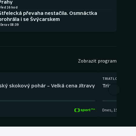
Prahy
Před 16 hod
Střelecká převaha nestačila. Osmnáctka
prohrála i se Švýcarskem
čera v 08:39
Zobrazit program
TRIATLON
eský skokový pohár – Velká cena Jítravy
Triatlon: XTER
Dnes
,
15:00
-
16:10