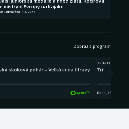
Další juniorská medaile a hned zlatá. Kočířová
je mistryní Evropy na kajaku
ktualizováno 7. 8. 2026
Zobrazit program
TRIATLON
eský skokový pohár – Velká cena Jítravy
Triatlon: XTE
Dnes
,
15:00
-
16:10