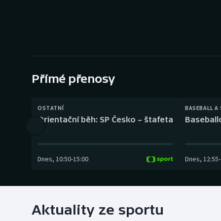
Curling
Dostihy
Florbal
Futsal
Přímé přenosy
Golf
OSTATNÍ
BASEBALL A
Orientační běh: SP Česko – štafeta
Baseball
Gymnastika
Dnes
,
10:50
-
15:00
Dnes
,
12:55
-
Aktuality ze sportu