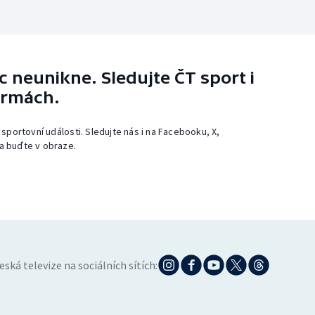
 neunikne. Sledujte ČT sport i
ormách.
 sportovní události. Sledujte nás i na Facebooku, X,
a buďte v obraze.
eská televize na sociálních sítích: