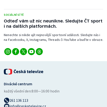
Short track
Sportovní střelba
SOCIÁLNÍ SÍTĚ
Odteď vám už nic neunikne. Sledujte ČT sport
i na dalších platformách.
Stolní tenis
Nenechte si nikde ujít nejnovější sportovní události. Sledujte nás i
Triatlon
na Facebooku, X, Instagramu, Threads či YouTube a buďte v obraze.
Veslování
Vodní slalom
Volejbal
Ostatní
Divácké centrum
každý všední den:
8:00—16:00 hodin
261 136 113
info@ceskatelevize.cz