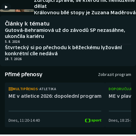
Zdrcující zpráva, se kterou nic nemůžeme
Atletika
Soutěže
dělat
Královnou bílé stopy je Zuzana Maděrová
Baseball a softbal
Historické návraty
Články k tématu
Gutová-Behramiová už do závodů SP nezasáhne,
Basketbal
Aplikace ČT sport
ukončila kariéru
5. 8. 2026
Štvrtecký si po přechodu k běžeckému lyžování
Biatlon
AZ kvíz
konkrétní cíle nedává
28. 7. 2026
Boby a skeleton
Přímé přenosy
Zobrazit program
Box
MULTIPŘENOS
ATLETIKA
DOPORUČUJEM
Curling
ME v atletice 2026: dopolední program
ME v plaván
Cyklistika
Dnes
,
11:20
-
14:40
Dnes
,
18:25
-
21
Dostihy
Florbal