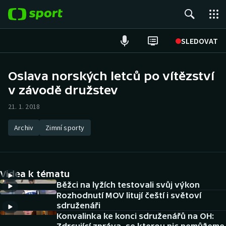
POPULÁRNÍ
SLEDOVAT
ME v atletice
Oslava norských letců po vítězství
v závodě družstev
ME v plavání
21. 1. 2018
Fotbal
Archiv
Zimní sporty
Hokej
Tenis
Videa k tématu
DALŠÍ SPORTY
Běžci na lyžích testovali svůj výkon
Rozhodnutí MOV litují čeští i světoví
sdruženáři
Americký fotbal
NEPŘEHLÉDNĚTE
Konvalinka ke konci sdruženářů na OH: