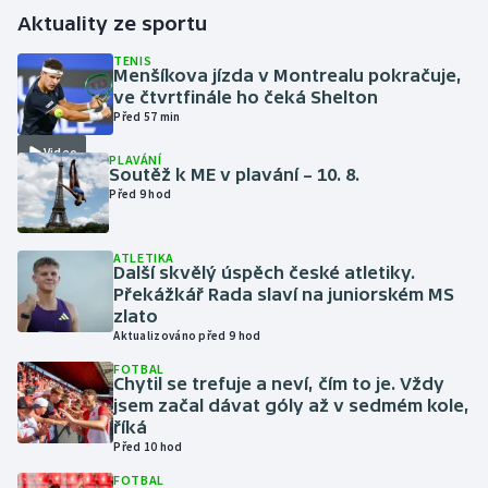
Aktuality ze sportu
Futsal
TENIS
Menšíkova jízda v Montrealu pokračuje,
ve čtvrtfinále ho čeká Shelton
Golf
Před 57 min
Video
Gymnastika
PLAVÁNÍ
Soutěž k ME v plavání – 10. 8.
Před 9 hod
Házená
Jezdectví
ATLETIKA
Další skvělý úspěch české atletiky.
Překážkář Rada slaví na juniorském MS
Judo
zlato
Aktualizováno před 9 hod
Krasobruslení
FOTBAL
Chytil se trefuje a neví, čím to je. Vždy
jsem začal dávat góly až v sedmém kole,
Lezení
říká
Před 10 hod
Lyže a snowboard
FOTBAL