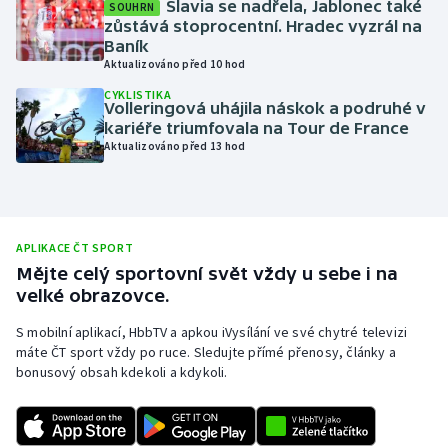
Slavia se nadřela, Jablonec také
SOUHRN
zůstává stoprocentní. Hradec vyzrál na
Moderní pětiboj
Baník
Aktualizováno před 10 hod
Motorsport
CYKLISTIKA
Volleringová uhájila náskok a podruhé v
Olympijské hry
kariéře triumfovala na Tour de France
Aktualizováno před 13 hod
Parasport
Plavání
APLIKACE ČT SPORT
Plážový volejbal
Mějte celý sportovní svět vždy u sebe i na
velké obrazovce.
Ragby
S mobilní aplikací, HbbTV a apkou iVysílání ve své chytré televizi
máte ČT sport vždy po ruce. Sledujte přímé přenosy, články a
Rychlobruslení
bonusový obsah kdekoli a kdykoli.
Rychlostní kanoistika