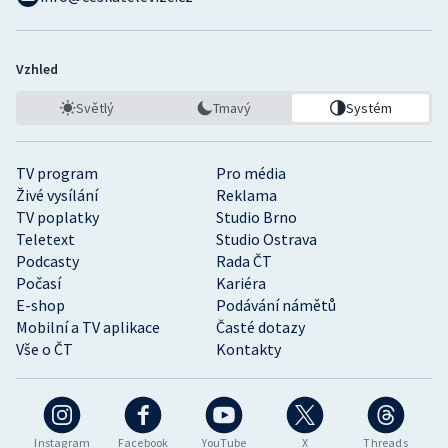
Vzhled
Světlý
Tmavý
Systém
TV program
Pro média
Živé vysílání
Reklama
TV poplatky
Studio Brno
Teletext
Studio Ostrava
Podcasty
Rada ČT
Počasí
Kariéra
E-shop
Podávání námětů
Mobilní a TV aplikace
Časté dotazy
Vše o ČT
Kontakty
Instagram
Facebook
YouTube
X
Threads