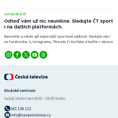
Stolní tenis
SOCIÁLNÍ SÍTĚ
Triatlon
Odteď vám už nic neunikne. Sledujte ČT sport
i na dalších platformách.
Veslování
Nenechte si nikde ujít nejnovější sportovní události. Sledujte nás i
Vodní slalom
na Facebooku, X, Instagramu, Threads či YouTube a buďte v obraze.
Volejbal
Ostatní
Divácké centrum
každý všední den:
8:00—16:00 hodin
261 136 113
info@ceskatelevize.cz