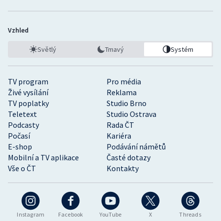
Vzhled
Světlý
Tmavý
Systém
TV program
Pro média
Živé vysílání
Reklama
TV poplatky
Studio Brno
Teletext
Studio Ostrava
Podcasty
Rada ČT
Počasí
Kariéra
E-shop
Podávání námětů
Mobilní a TV aplikace
Časté dotazy
Vše o ČT
Kontakty
Instagram
Facebook
YouTube
X
Threads