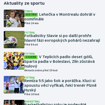
Aktuality ze sportu
Gymnastika
TENIS
Lehečka v Montrealu dohrál v
SESTŘIH
osmifinále
Házená
Před 24 min
FOTBAL
Jezdectví
Fotbalistky Slavie si po další prohře
hlavní fázi evropských pohárů nezahrají
Judo
Před 8 hod
FOTBAL
Krasobruslení
V Teplicích padlo deset gólů,
SOUHRN
Sparta padla v Boleslavi, Zlín zůstává
nulový
Lezení
Aktualizováno před 10 hod
FOTBAL
Lyže a snowboard
Remíza 5:5 jako šok a porážka. Kluci si
spoustu věcí vyříkali, řekl trenér Plzně
Moderní pětiboj
Hyský
Před 10 hod
Motorsport
BASKETBAL
Basketbalistou roku je podeváté