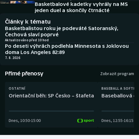
Baseball a softbal
Soutěže
Basketbalové kadetky vyhrály na MS
jeden duel a skončily čtrnácté
Basketbal
Historické návraty
Články k tématu
Basketbalistou roku je podeváté Satoranský,
Biatlon
Aplikace ČT sport
Čechová slaví poprvé
Aktualizováno před 10 hod
Po deseti výhrách podlehla Minnesota s Joklovou
Boby a skeleton
AZ kvíz
doma Los Angeles 82:89
7. 8. 2026
Box
Přímé přenosy
Zobrazit program
Curling
OSTATNÍ
BASEBALL A SOFTBA
Dostihy
Orientační běh: SP Česko – štafeta
Baseballová ex
Florbal
Dnes
,
10:50
-
15:00
Dnes
,
12:55
-
16:15
Futsal
Golf