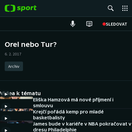
POPULÁRNÍ
SLEDOVAT
Fotbal
Orel nebo Tur?
Hokej
6. 2. 2017
Tenis
Archiv
Atletika
Videa k tématu
Cyklistika
Eliška Hamzová má nové příjmení i
smlouvu
DALŠÍ SPORTY
Krejčí pořádá kemp pro mladé
basketbalisty
Americký fotbal
NEPŘEHLÉDNĚTE
James bude v kariéře v NBA pokračovat v
dresu Philadelphie