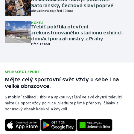
Satoranský, Čechová slaví poprvé
Olympijské hry
Aktualizováno před 10 hod
Parasport
HOKEJ
Třebíč pokřtila otevření
zrekonstruovaného stadionu exhibicí,
Plavání
domácí porazili mistry z Prahy
Před 12 hod
Plážový volejbal
Ragby
APLIKACE ČT SPORT
Mějte celý sportovní svět vždy u sebe i na
Rychlobruslení
velké obrazovce.
Rychlostní kanoistika
S mobilní aplikací, HbbTV a apkou iVysílání ve své chytré televizi
máte ČT sport vždy po ruce. Sledujte přímé přenosy, články a
bonusový obsah kdekoli a kdykoli.
Short track
Sportovní střelba