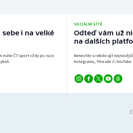
SOCIÁLNÍ SÍTĚ
 sebe i na velké
Odteď vám už nic
na dalších platf
izi máte ČT sport vždy po ruce.
Nenechte si nikde ujít nejnovější
ykoli.
Instagramu, Threads či YouTube 
Č