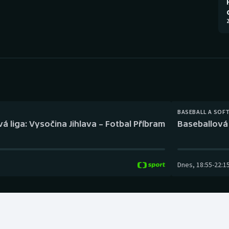
Moderní pětiboj
Triatlon
2
Motorsport
Veslování
Olympijské hry
Vodní slalom
Parasport
Volejbal
Plavání
Ostatní
BASEBALL A SOF
á liga: Vysočina Jihlava – Fotbal Příbram
Baseballová 
Plážový volejbal
Dnes
,
18:55
-
22:1