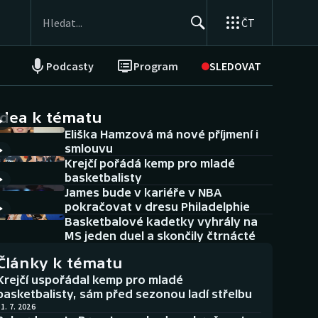
ČT
Podcasty
Program
SLEDOVAT
NEPŘEHLÉDNĚTE
Soutěže
idea k tématu
Eliška Hamzová má nové příjmení i
Historické návraty
smlouvu
Krejčí pořádá kemp pro mladé
Aplikace ČT sport
basketbalisty
James bude v kariéře v NBA
AZ kvíz
pokračovat v dresu Philadelphie
Basketbalové kadetky vyhrály na
MS jeden duel a skončily čtrnácté
Články k tématu
Krejčí uspořádal kemp pro mladé
basketbalisty, sám před sezonou ladí střelbu
1. 7. 2026