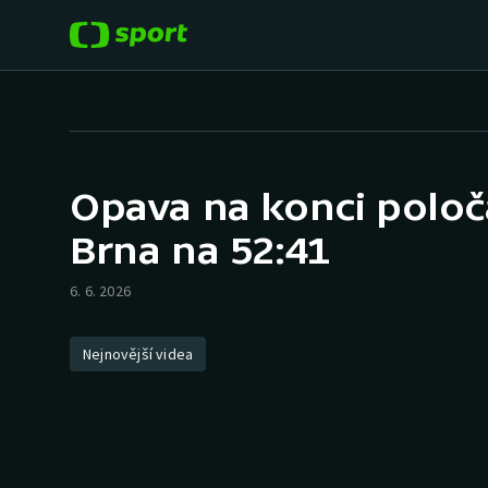
POPULÁRNÍ
DALŠÍ SPORTY
Fotbal
Americký fotbal
Opava na konci poloč
Hokej
Baseball a softbal
Brna na 52:41
Tenis
Basketbal
6. 6. 2026
Atletika
Biatlon
Nejnovější videa
Cyklistika
Boby a skeleton
Box