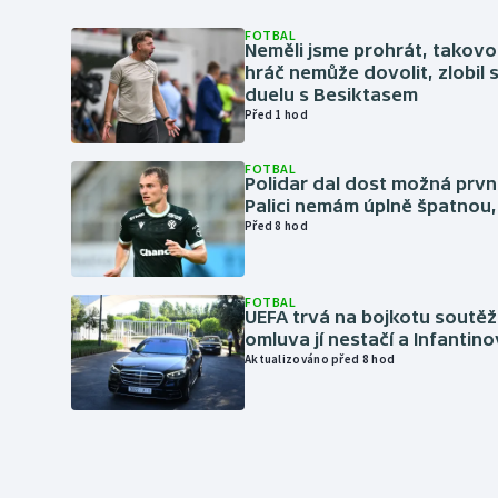
FOTBAL
Neměli jsme prohrát, takovo
hráč nemůže dovolit, zlobil 
duelu s Besiktasem
Před 1 hod
FOTBAL
Polidar dal dost možná první
Palici nemám úplně špatnou, 
Před 8 hod
FOTBAL
UEFA trvá na bojkotu soutěží 
omluva jí nestačí a Infantino
Aktualizováno před 8 hod