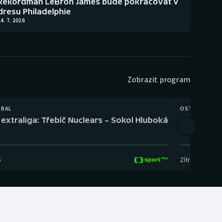
Rekordman LeBron James bude pokračovat v
dresu Philadelphie
4. 7. 2026
Zobrazit program
TBAL
OSTATNÍ
extraliga: Třebíč Nuclears – Sokol Hluboká
Orientační
5
Zítra
,
14:00
-
17