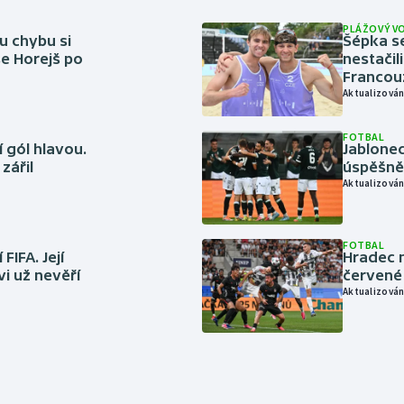
PLÁŽOVÝ V
u chybu si
Šépka s
se Horejš po
nestačil
Francou
Aktualizován
FOTBAL
 gól hlavou.
Jablonec
zářil
úspěšně 
Aktualizován
FOTBAL
FIFA. Její
Hradec n
vi už nevěří
červené
Aktualizován