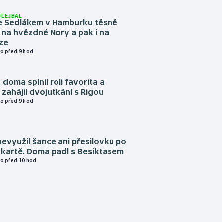
OLEJBAL
e Sedlákem v Hamburku těsně
i na hvězdné Nory a pak i na
ze
o před 9 hod
 doma splnil roli favorita a
zahájil dvojutkání s Rigou
o před 9 hod
evyužil šance ani přesilovku po
 kartě. Doma padl s Besiktasem
o před 10 hod