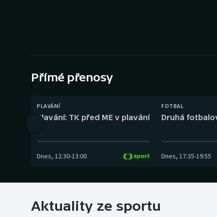
Curling
Dostihy
Florbal
Futsal
Přímé přenosy
Golf
PLAVÁNÍ
FOTBAL
Plavání: TK před ME v plavání
Druhá fotbalov
Gymnastika
Dnes
,
12:30
-
13:00
Dnes
,
17:35
-
19:55
Aktuality ze sportu