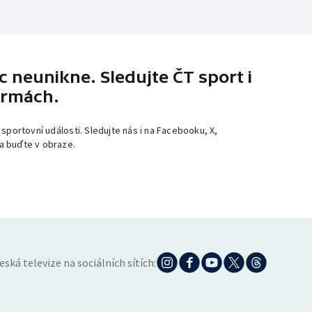
 neunikne. Sledujte ČT sport i
ormách.
 sportovní události. Sledujte nás i na Facebooku, X,
a buďte v obraze.
eská televize na sociálních sítích: