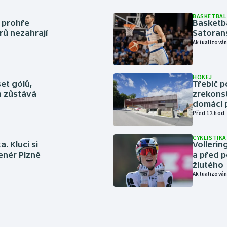
BASKETBAL
í prohře
Basketb
rů nezahrají
Satoran
Aktualizován
HOKEJ
set gólů,
Třebíč p
ín zůstává
zrekons
domácí p
Před 12 hod
CYKLISTIKA
. Kluci si
Volleri
renér Plzně
a před p
žlutého
Aktualizován