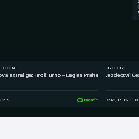
Moderní pětiboj
Triatlon
2
Motorsport
Veslování
Olympijské hry
Vodní slalom
Parasport
Volejbal
Plavání
Ostatní
 SOFTBAL
JEZDECTVÍ
ová extraliga: Hroši Brno – Eagles Praha
Jezdectví: Č
Plážový volejbal
16:15
Dnes
,
14:00
-
19:00