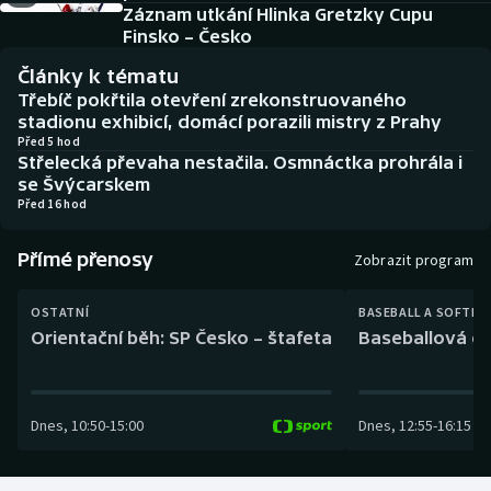
Baseball a softbal
Soutěže
Záznam utkání Hlinka Gretzky Cupu
Finsko – Česko
Basketbal
Historické návraty
Články k tématu
Třebíč pokřtila otevření zrekonstruovaného
Biatlon
Aplikace ČT sport
stadionu exhibicí, domácí porazili mistry z Prahy
Před 5 hod
Střelecká převaha nestačila. Osmnáctka prohrála i
Boby a skeleton
AZ kvíz
se Švýcarskem
Před 16 hod
Box
Přímé přenosy
Zobrazit program
Curling
OSTATNÍ
BASEBALL A SOFTBA
Dostihy
Orientační běh: SP Česko – štafeta
Baseballová ex
Florbal
Dnes
,
10:50
-
15:00
Dnes
,
12:55
-
16:15
Futsal
Golf