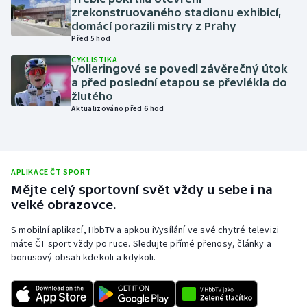
zrekonstruovaného stadionu exhibicí,
Olympijské hry
domácí porazili mistry z Prahy
Před 5 hod
Parasport
CYKLISTIKA
Volleringové se povedl závěrečný útok
a před poslední etapou se převlékla do
Plavání
žlutého
Aktualizováno před 6 hod
Plážový volejbal
Ragby
APLIKACE ČT SPORT
Rychlobruslení
Mějte celý sportovní svět vždy u sebe i na
velké obrazovce.
Rychlostní kanoistika
S mobilní aplikací, HbbTV a apkou iVysílání ve své chytré televizi
máte ČT sport vždy po ruce. Sledujte přímé přenosy, články a
Short track
bonusový obsah kdekoli a kdykoli.
Sportovní střelba