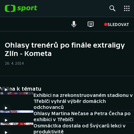
POPULÁRNÍ
SLEDOVAT
Fotbal
Ohlasy trenérů po finále extraligy
Zlín - Kometa
Hokej
26. 4. 2014
Tenis
Atletika
Videa k tématu
Cyklistika
Exhibici na zrekonstruovaném stadionu v
Třebíči vyhrál výběr domácích
odchovanců
DALŠÍ SPORTY
Ohlasy Martina Nečase a Petra Čecha po
exhibici v Třebíči
Americký fotbal
NEPŘEHLÉDNĚTE
Osmnáctka dostala od Švýcarů lekci v
produktivitě