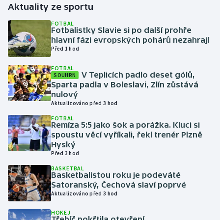
Aktuality ze sportu
Gymnastika
FOTBAL
Fotbalistky Slavie si po další prohře
hlavní fázi evropských pohárů nezahrají
Házená
Před 1 hod
FOTBAL
Jezdectví
V Teplicích padlo deset gólů,
SOUHRN
Sparta padla v Boleslavi, Zlín zůstává
Judo
nulový
Aktualizováno před 3 hod
Krasobruslení
FOTBAL
Remíza 5:5 jako šok a porážka. Kluci si
spoustu věcí vyříkali, řekl trenér Plzně
Lezení
Hyský
Před 3 hod
Lyže a snowboard
BASKETBAL
Basketbalistou roku je podeváté
Satoranský, Čechová slaví poprvé
Moderní pětiboj
Aktualizováno před 3 hod
Motorsport
HOKEJ
Třebíč pokřtila otevření