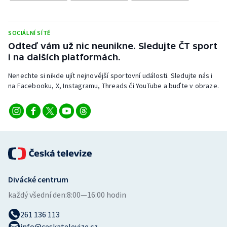
Stolní tenis
Triatlon
SOCIÁLNÍ SÍTĚ
Odteď vám už nic neunikne. Sledujte ČT sport
Veslování
i na dalších platformách.
Nenechte si nikde ujít nejnovější sportovní události. Sledujte nás i
Vodní slalom
na Facebooku, X, Instagramu, Threads či YouTube a buďte v obraze.
Volejbal
Ostatní
Divácké centrum
každý všední den:
8:00—16:00 hodin
261 136 113
info@ceskatelevize.cz