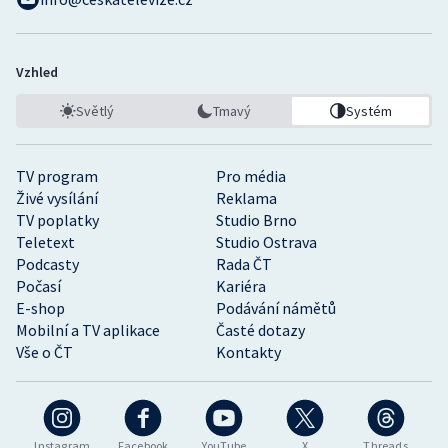
Vzhled
Světlý
Tmavý
Systém
TV program
Pro média
Živé vysílání
Reklama
TV poplatky
Studio Brno
Teletext
Studio Ostrava
Podcasty
Rada ČT
Počasí
Kariéra
E-shop
Podávání námětů
Mobilní a TV aplikace
Časté dotazy
Vše o ČT
Kontakty
Instagram
Facebook
YouTube
X
Threads