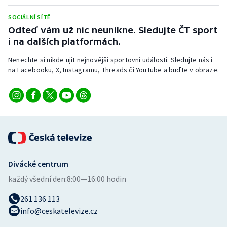
Stolní tenis
SOCIÁLNÍ SÍTĚ
Odteď vám už nic neunikne. Sledujte ČT sport
Triatlon
i na dalších platformách.
Veslování
Nenechte si nikde ujít nejnovější sportovní události. Sledujte nás i
na Facebooku, X, Instagramu, Threads či YouTube a buďte v obraze.
Vodní slalom
Volejbal
Ostatní
Divácké centrum
každý všední den:
8:00—16:00 hodin
261 136 113
info@ceskatelevize.cz