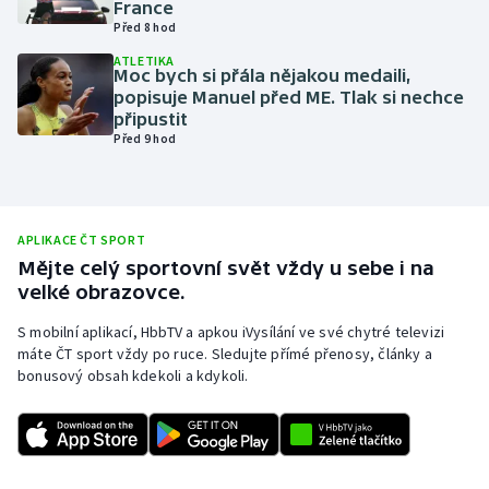
France
Před 8 hod
Olympijské hry
ATLETIKA
Moc bych si přála nějakou medaili,
Parasport
popisuje Manuel před ME. Tlak si nechce
připustit
Plavání
Před 9 hod
Plážový volejbal
Ragby
APLIKACE ČT SPORT
Mějte celý sportovní svět vždy u sebe i na
velké obrazovce.
Rychlobruslení
S mobilní aplikací, HbbTV a apkou iVysílání ve své chytré televizi
Rychlostní kanoistika
máte ČT sport vždy po ruce. Sledujte přímé přenosy, články a
bonusový obsah kdekoli a kdykoli.
Short track
Sportovní střelba