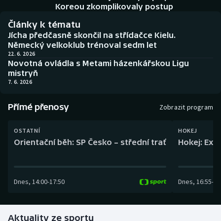
Baseball a softbal
Soutěže
Koreou zkomplikovaly postup
Články k tématu
Basketbal
Historické návraty
Jícha předčasně skončil na střídačce Kielu.
Německý velkoklub trénoval sedm let
Biatlon
Aplikace ČT sport
22. 6. 2026
Novotná ovládla s Metami házenkářskou Ligu
mistryň
Boby a skeleton
AZ kvíz
7. 6. 2026
Box
Přímé přenosy
Zobrazit program
Curling
OSTATNÍ
HOKEJ
Orientační běh: SP Česko – střední trať
Hokej: Exh
Dostihy
Florbal
Dnes
,
14:00
-
17:50
Dnes
,
16:55
-
19
Futsal
Aktuality ze sportu
Golf