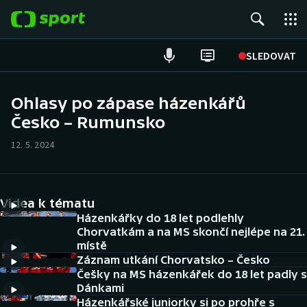
POPULÁRNÍ
SLEDOVAT
Fotbal
Ohlasy po zápase házenkářů
Česko – Rumunsko
Hokej
12. 5. 2024
Tenis
Atletika
Videa k tématu
Cyklistika
Házenkářky do 18 let podlehly
Chorvatkám a na MS skončí nejlépe na 21.
místě
DALŠÍ SPORTY
Záznam utkání Chorvatsko – Česko
Češky na MS házenkářek do 18 let padly s
Americký fotbal
NEPŘEHLÉDNĚTE
Dánkami
Házenkářské juniorky si po prohře s