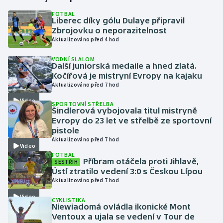
FOTBAL
Liberec díky gólu Dulaye připravil
Gymnastika
Zbrojovku o neporazitelnost
Aktualizováno před 4 hod
Házená
VODNÍ SLALOM
Další juniorská medaile a hned zlatá.
Jezdectví
Kočířová je mistryní Evropy na kajaku
Aktualizováno před 7 hod
Judo
Video
SPORTOVNÍ STŘELBA
Šindlerová vybojovala titul mistryně
Krasobruslení
Evropy do 23 let ve střelbě ze sportovní
pistole
Aktualizováno před 7 hod
Lezení
Video
FOTBAL
Příbram otáčela proti Jihlavě,
SESTŘIH
Lyže a snowboard
Ústí ztratilo vedení 3:0 s Českou Lípou
Aktualizováno před 7 hod
Moderní pětiboj
Video
CYKLISTIKA
Niewiadomá ovládla ikonické Mont
Motorsport
Ventoux a ujala se vedení v Tour de