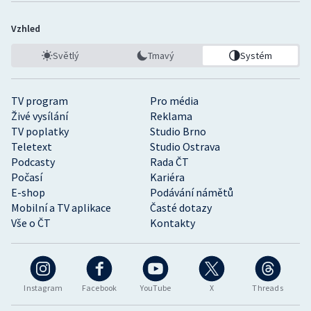
Vzhled
Světlý
Tmavý
Systém
TV program
Pro média
Živé vysílání
Reklama
TV poplatky
Studio Brno
Teletext
Studio Ostrava
Podcasty
Rada ČT
Počasí
Kariéra
E-shop
Podávání námětů
Mobilní a TV aplikace
Časté dotazy
Vše o ČT
Kontakty
Instagram
Facebook
YouTube
X
Threads