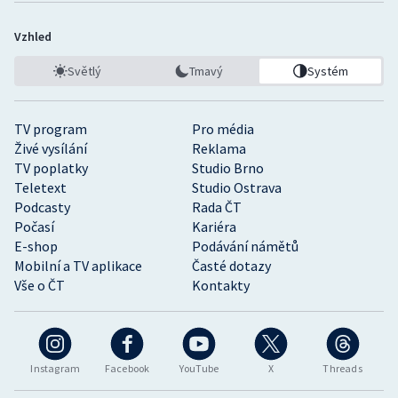
Vzhled
Světlý
Tmavý
Systém
TV program
Pro média
Živé vysílání
Reklama
TV poplatky
Studio Brno
Teletext
Studio Ostrava
Podcasty
Rada ČT
Počasí
Kariéra
E-shop
Podávání námětů
Mobilní a TV aplikace
Časté dotazy
Vše o ČT
Kontakty
Instagram
Facebook
YouTube
X
Threads