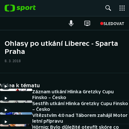
POPULÁRNÍ
SLEDOVAT
Fotbal
Ohlasy po utkání Liberec - Sparta
Praha
Hokej
8. 3. 2018
Tenis
Atletika
Videa k tématu
Cyklistika
Záznam utkání Hlinka Gretzky Cupu
Finsko – Česko
Sestřih utkání Hlinka Gretzky Cupu Finsko
DALŠÍ SPORTY
– Česko
Vítězstvím 4:0 nad Táborem zahájil Motor
Americký fotbal
NEPŘEHLÉDNĚTE
letní přípravu
Hörnig: Bylo důležité otevřít skóre co