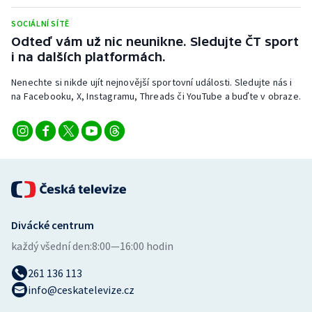
Stolní tenis
SOCIÁLNÍ SÍTĚ
Odteď vám už nic neunikne. Sledujte ČT sport
Triatlon
i na dalších platformách.
Veslování
Nenechte si nikde ujít nejnovější sportovní události. Sledujte nás i
na Facebooku, X, Instagramu, Threads či YouTube a buďte v obraze.
Vodní slalom
Volejbal
Ostatní
Divácké centrum
každý všední den:
8:00—16:00 hodin
261 136 113
info@ceskatelevize.cz