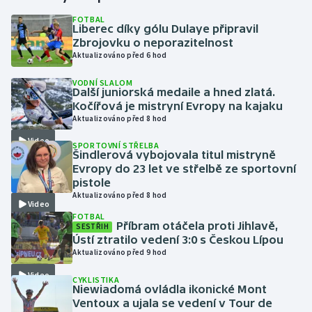
FOTBAL
Liberec díky gólu Dulaye připravil
Gymnastika
Zbrojovku o neporazitelnost
Aktualizováno před 6 hod
Házená
VODNÍ SLALOM
Další juniorská medaile a hned zlatá.
Jezdectví
Kočířová je mistryní Evropy na kajaku
Aktualizováno před 8 hod
Judo
Video
SPORTOVNÍ STŘELBA
Šindlerová vybojovala titul mistryně
Krasobruslení
Evropy do 23 let ve střelbě ze sportovní
pistole
Aktualizováno před 8 hod
Lezení
Video
FOTBAL
Příbram otáčela proti Jihlavě,
SESTŘIH
Lyže a snowboard
Ústí ztratilo vedení 3:0 s Českou Lípou
Aktualizováno před 9 hod
Moderní pětiboj
Video
CYKLISTIKA
Niewiadomá ovládla ikonické Mont
Motorsport
Ventoux a ujala se vedení v Tour de