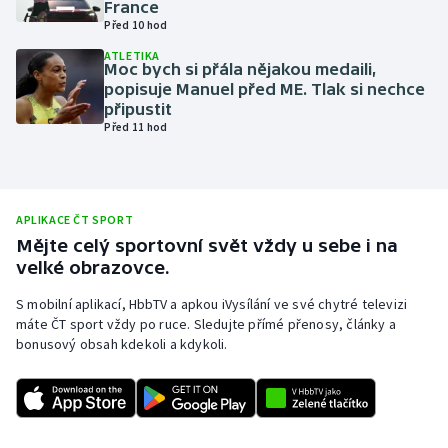
France
Před 10 hod
Olympijské hry
ATLETIKA
Moc bych si přála nějakou medaili,
Parasport
popisuje Manuel před ME. Tlak si nechce
připustit
Plavání
Před 11 hod
Plážový volejbal
Ragby
APLIKACE ČT SPORT
Mějte celý sportovní svět vždy u sebe i na
velké obrazovce.
Rychlobruslení
S mobilní aplikací, HbbTV a apkou iVysílání ve své chytré televizi
Rychlostní kanoistika
máte ČT sport vždy po ruce. Sledujte přímé přenosy, články a
bonusový obsah kdekoli a kdykoli.
Short track
Sportovní střelba