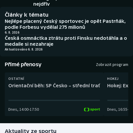
Baseball a softbal
Soutěže
nejdřív
Články k tématu
Basketbal
Historické návraty
Nejlépe placený český sportovec je opět Pastrňák,
podle Forbesu vydělal 275 milionů
Biatlon
Aplikace ČT sport
6. 8. 2026
Česká osmnáctka ztrátu proti Finsku nedotáhla a o
medaile si nezahraje
Boby a skeleton
AZ kvíz
Aktualizováno 6. 8. 2026
Box
Přímé přenosy
Zobrazit program
Curling
OSTATNÍ
HOKEJ
Orientační běh: SP Česko – střední trať
Hokej: Exh
Dostihy
Florbal
Dnes
,
14:00
-
17:50
Dnes
,
16:55
-
19
Futsal
Aktuality ze sportu
Golf