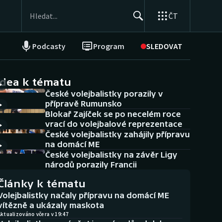
ČT
Podcasty
Program
SLEDOVAT
NEPŘEHLÉDNĚTE
Soutěže
idea k tématu
České volejbalistky porazily v
Historické návraty
přípravě Rumunsko
Blokař Zajíček se po necelém roce
Aplikace ČT sport
vrací do volejbalové reprezentace
České volejbalistky zahájily přípravu
AZ kvíz
na domácí ME
České volejbalistky na závěr Ligy
národů porazily Francii
Články k tématu
Volejbalistky načaly přípravu na domácí ME
vítězně a ukázaly maskota
ktualizováno včera v 19:47