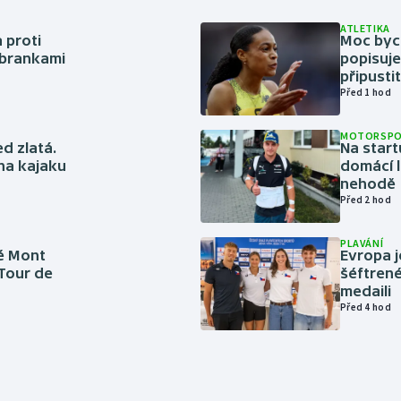
ATLETIKA
 proti
Moc bych
 brankami
popisuje
připustit
Před 1 hod
MOTORSP
ed zlatá.
Na start
 na kajaku
domácí l
nehodě
Před 2 hod
PLAVÁNÍ
é Mont
Evropa j
 Tour de
šéftrené
medaili
Před 4 hod