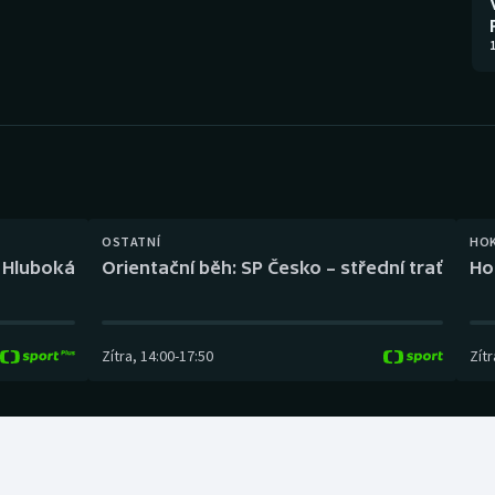
Moderní pětiboj
Triatlon
1
Motorsport
Veslování
Olympijské hry
Vodní slalom
Parasport
Volejbal
Plavání
Ostatní
OSTATNÍ
HO
l Hluboká
Orientační běh: SP Česko – střední trať
Ho
Plážový volejbal
Zítra
,
14:00
-
17:50
Zítr