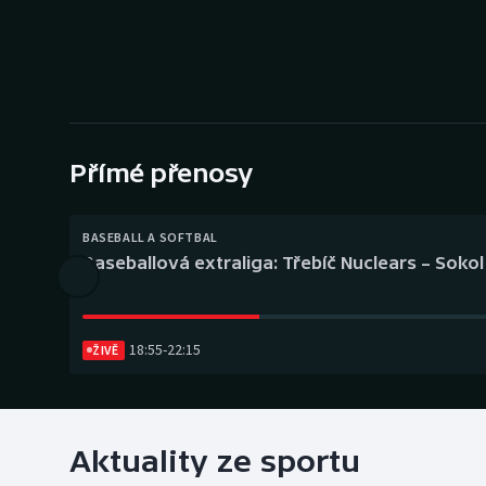
Curling
Dostihy
Florbal
Futsal
Přímé přenosy
Golf
BASEBALL A SOFTBAL
Baseballová extraliga: Třebíč Nuclears – Soko
Gymnastika
18:55
-
22:15
ŽIVĚ
Aktuality ze sportu