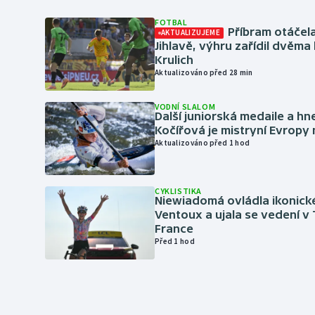
FOTBAL
Příbram otáčela
AKTUALIZUJEME
Jihlavě, výhru zařídil dvěma
Krulich
Aktualizováno před 28 min
VODNÍ SLALOM
Další juniorská medaile a hn
Kočířová je mistryní Evropy
Aktualizováno před 1 hod
CYKLISTIKA
Niewiadomá ovládla ikonick
Ventoux a ujala se vedení v
France
Před 1 hod