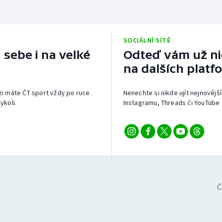
SOCIÁLNÍ SÍTĚ
 sebe i na velké
Odteď vám už nic
na dalších platf
izi máte ČT sport vždy po ruce.
Nenechte si nikde ujít nejnovější
ykoli.
Instagramu, Threads či YouTube 
Č