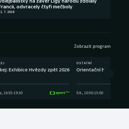
Volejbalistky na závěr Ligy národů zdolaly
Francii, odvracely čtyři mečboly
2. 7. 2026
Zobrazit program
KEJ
OSTATNÍ
kej: Exhibice Hvězdy zpět 2026
Orientační běh: SP Čes
a
,
16:55
-
19:30
9.8.
,
10:50
-
15:00