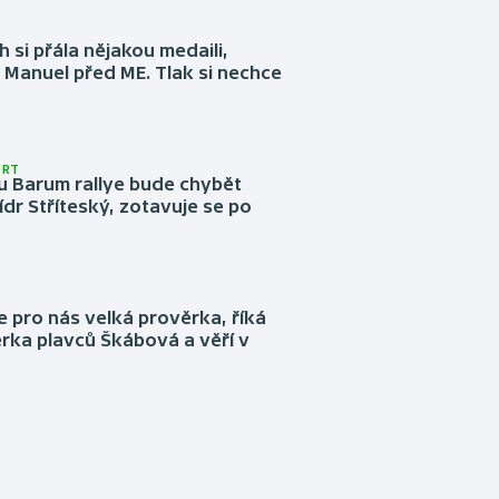
 si přála nějakou medaili,
 Manuel před ME. Tlak si nechce
ORT
u Barum rallye bude chybět
ídr Stříteský, zotavuje se po
e pro nás velká prověrka, říká
rka plavců Škábová a věří v