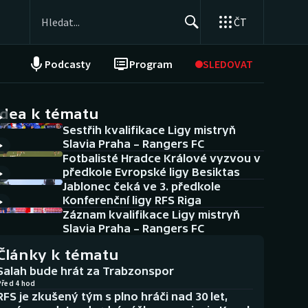
ČT
Podcasty
Program
SLEDOVAT
NEPŘEHLÉDNĚTE
Soutěže
idea k tématu
Sestřih kvalifikace Ligy mistryň
Historické návraty
Slavia Praha – Rangers FC
Fotbalisté Hradce Králové vyzvou v
Aplikace ČT sport
předkole Evropské ligy Besiktas
Jablonec čeká ve 3. předkole
AZ kvíz
Konferenční ligy RFS Riga
Záznam kvalifikace Ligy mistryň
Slavia Praha – Rangers FC
Články k tématu
Salah bude hrát za Trabzonspor
Před 4 hod
RFS je zkušený tým s plno hráči nad 30 let,