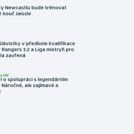
sty Newcastlu bude trénovat
 kouč Jaissle
Slávistky v předkole kvalifikace
 Rangers 1:2 a Liga mistryň pro
la zavřená
LENÍ
 o spolupráci s legendárním
Náročné, ale zajímavé a
é