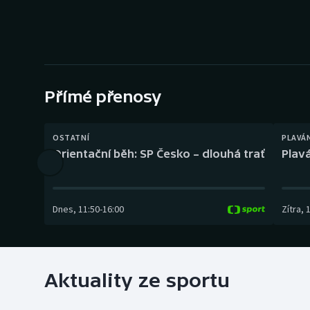
Curling
Dostihy
Florbal
Přímé přenosy
Futsal
Golf
OSTATNÍ
PLAVÁ
Orientační běh: SP Česko – dlouhá trať
Plavá
Gymnastika
Dnes
,
11:50
-
16:00
Zítra
,
Aktuality ze sportu