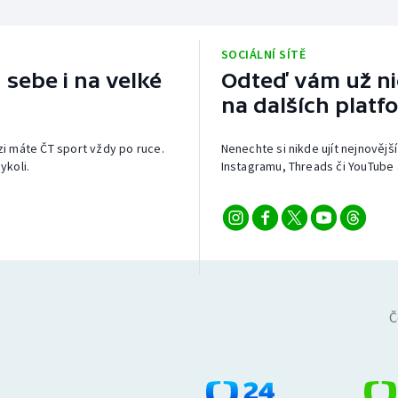
SOCIÁLNÍ SÍTĚ
 sebe i na velké
Odteď vám už nic
na dalších platf
izi máte ČT sport vždy po ruce.
Nenechte si nikde ujít nejnovější
ykoli.
Instagramu, Threads či YouTube 
Č