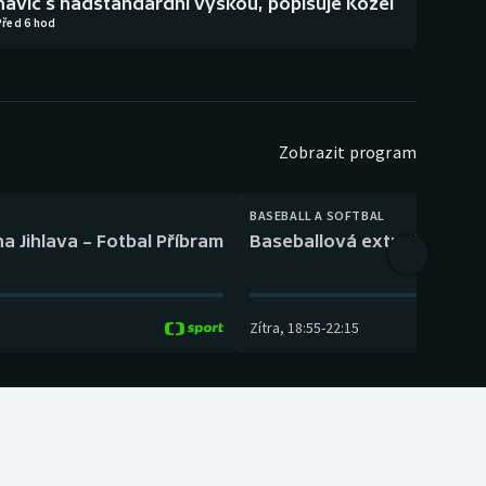
navíc s nadstandardní výškou, popisuje Kozel
Před 6 hod
Zobrazit program
BASEBALL A SOFTBAL
a Jihlava – Fotbal Příbram
Baseballová extraliga: Tře
Zítra
,
18:55
-
22:15