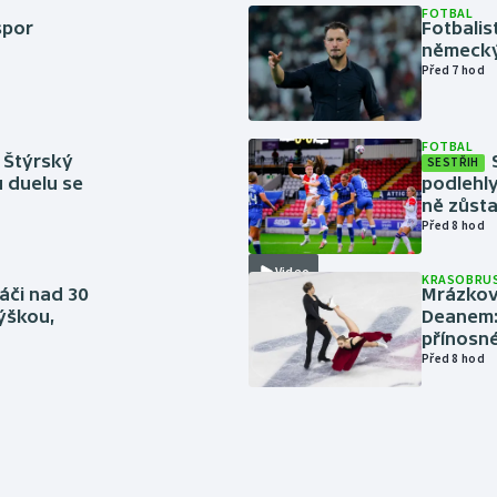
FOTBAL
spor
Fotbali
německý
Před 7 hod
FOTBAL
 Štýrský
SESTŘIH
u duelu se
podlehly
ně zůsta
Před 8 hod
Video
KRASOBRUS
áči nad 30
Mrázkovi
výškou,
Deanem: 
přínosn
Před 8 hod