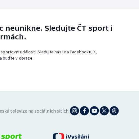
 neunikne. Sledujte ČT sport i
ormách.
 sportovní události. Sledujte nás i na Facebooku, X,
a buďte v obraze.
eská televize na sociálních sítích: