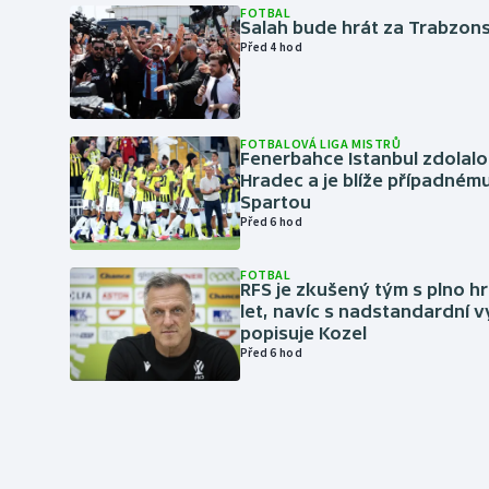
FOTBAL
Salah bude hrát za Trabzon
Před 4 hod
FOTBALOVÁ LIGA MISTRŮ
Fenerbahce Istanbul zdolalo
Hradec a je blíže případném
Spartou
Před 6 hod
FOTBAL
RFS je zkušený tým s plno hr
let, navíc s nadstandardní 
popisuje Kozel
Před 6 hod