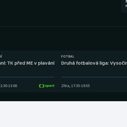
Moderní pětiboj
Triatlon
Motorsport
Veslování
Olympijské hry
Vodní slalom
Parasport
Volejbal
Plavání
Ostatní
NÍ
FOTBAL
ní: TK před ME v plavání
Druhá fotbalová liga: Vysočin
Plážový volejbal
12:30
-
13:00
Zítra
,
17:35
-
19:55