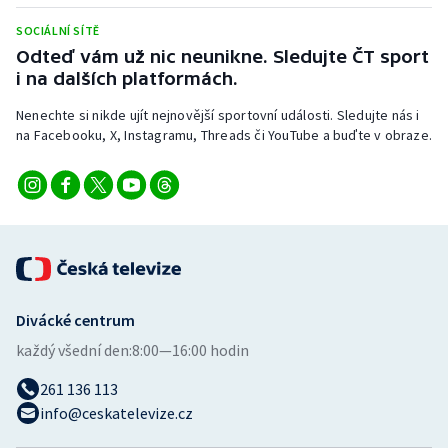
Stolní tenis
SOCIÁLNÍ SÍTĚ
Odteď vám už nic neunikne. Sledujte ČT sport
Triatlon
i na dalších platformách.
Veslování
Nenechte si nikde ujít nejnovější sportovní události. Sledujte nás i
na Facebooku, X, Instagramu, Threads či YouTube a buďte v obraze.
Vodní slalom
Volejbal
Ostatní
Divácké centrum
každý všední den:
8:00—16:00 hodin
261 136 113
info@ceskatelevize.cz