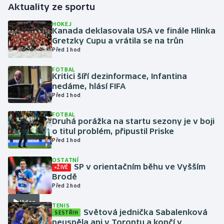
Aktuality ze sportu
Gymnastika
HOKEJ
Kanada deklasovala USA ve finále Hlinka
Gretzky Cupu a vrátila se na trůn
Házená
Před 1 hod
FOTBAL
Jezdectví
Kritici šíří dezinformace, Infantina
nedáme, hlásí FIFA
Judo
Před 1 hod
FOTBAL
Krasobruslení
Druhá porážka na startu sezony je v boji
o titul problém, připustil Priske
Před 1 hod
Lezení
OSTATNÍ
Lyže a snowboard
SP v orientačním běhu ve Vyšším
ŽIVĚ
Brodě
Před 2 hod
Moderní pětiboj
Video
TENIS
Světová jednička Sabalenková
SESTŘIH
Motorsport
neuspěla ani v Torontu a končí v