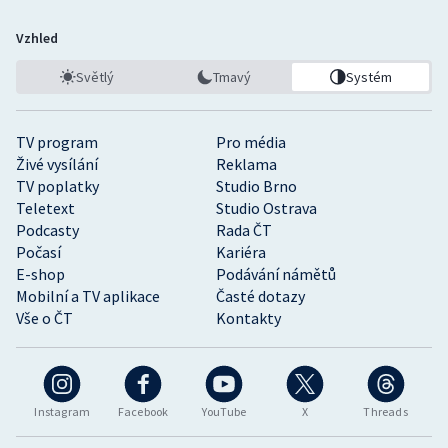
Vzhled
Světlý
Tmavý
Systém
TV program
Pro média
Živé vysílání
Reklama
TV poplatky
Studio Brno
Teletext
Studio Ostrava
Podcasty
Rada ČT
Počasí
Kariéra
E-shop
Podávání námětů
Mobilní a TV aplikace
Časté dotazy
Vše o ČT
Kontakty
Instagram
Facebook
YouTube
X
Threads