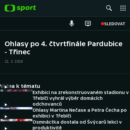
POPULÁRNÍ
SLEDOVAT
Fotbal
Ohlasy po 4. čtvrtfinále Pardubice
- Třinec
Hokej
21. 3. 2018
Tenis
Atletika
Videa k tématu
Cyklistika
Exhibici na zrekonstruovaném stadionu v
Třebíči vyhrál výběr domácích
odchovanců
DALŠÍ SPORTY
Ohlasy Martina Nečase a Petra Čecha po
exhibici v Třebíči
Americký fotbal
NEPŘEHLÉDNĚTE
Osmnáctka dostala od Švýcarů lekci v
produktivitě