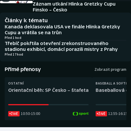
Baseball a softbal
Soutěže
Záznam utkání Hlinka Gretzky Cupu
Finsko – Česko
Basketbal
Historické návraty
Články k tématu
Kanada deklasovala USA ve finále Hlinka Gretzky
Biatlon
Aplikace ČT sport
Cupu a vrátila se na trůn
Před 1 hod
Třebíč pokřtila otevření zrekonstruovaného
Boby a skeleton
AZ kvíz
stadionu exhibicí, domácí porazili mistry z Prahy
Před 17 hod
Box
Přímé přenosy
Zobrazit program
Curling
OSTATNÍ
BASEBALL A SOFTBA
Dostihy
Orientační běh: SP Česko – štafeta
Baseballová ex
Florbal
10:50
-
15:00
12:55
-
16:15
ŽIVĚ
ŽIVĚ
Futsal
Golf