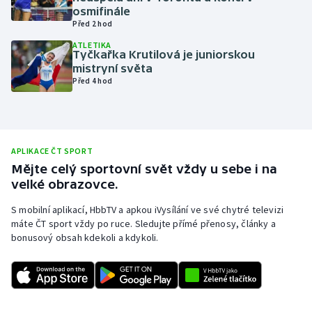
osmifinále
Olympijské hry
Před 2 hod
ATLETIKA
Parasport
Tyčkařka Krutilová je juniorskou
mistryní světa
Před 4 hod
Plavání
Plážový volejbal
APLIKACE ČT SPORT
Ragby
Mějte celý sportovní svět vždy u sebe i na
velké obrazovce.
Rychlobruslení
S mobilní aplikací, HbbTV a apkou iVysílání ve své chytré televizi
Rychlostní kanoistika
máte ČT sport vždy po ruce. Sledujte přímé přenosy, články a
bonusový obsah kdekoli a kdykoli.
Short track
Sportovní střelba