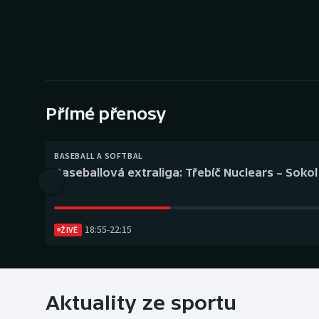
Curling
Dostihy
Florbal
Futsal
Přímé přenosy
Golf
BASEBALL A SOFTBAL
Baseballová extraliga: Třebíč Nuclears – Soko
Gymnastika
18:55
-
22:15
ŽIVĚ
Aktuality ze sportu