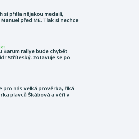
 si přála nějakou medaili,
 Manuel před ME. Tlak si nechce
ORT
u Barum rallye bude chybět
ídr Stříteský, zotavuje se po
e pro nás velká prověrka, říká
rka plavců Škábová a věří v