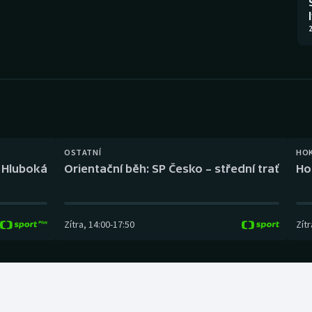
Moderní pětiboj
Triatlon
2
Motorsport
Veslování
Olympijské hry
Vodní slalom
Parasport
Volejbal
Plavání
Ostatní
OSTATNÍ
HO
l Hluboká
Orientační běh: SP Česko – střední trať
Ho
Plážový volejbal
Zítra
,
14:00
-
17:50
Zítr