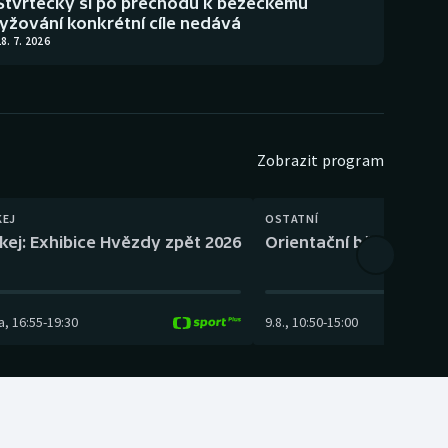
Štvrtecký si po přechodu k běžeckému
lyžování konkrétní cíle nedává
8. 7. 2026
Zobrazit program
KEJ
OSTATNÍ
kej: Exhibice Hvězdy zpět 2026
Orientační běh: SP Čes
a
,
16:55
-
19:30
9.8.
,
10:50
-
15:00