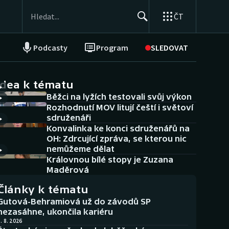
ČT
Podcasty
Program
SLEDOVAT
NEPŘEHLÉDNĚTE
Soutěže
idea k tématu
Běžci na lyžích testovali svůj výkon
Historické návraty
Rozhodnutí MOV litují čeští i světoví
sdruženáři
Aplikace ČT sport
Konvalinka ke konci sdruženářů na
OH: Zdrcující zpráva, se kterou nic
AZ kvíz
nemůžeme dělat
Královnou bílé stopy je Zuzana
Maděrová
Články k tématu
Gutová-Behramiová už do závodů SP
nezasáhne, ukončila kariéru
. 8. 2026