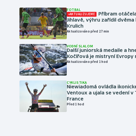
FOTBAL
Příbram otáčela
AKTUALIZUJEME
Jihlavě, výhru zařídil dvěma
Krulich
Aktualizováno před 27 min
VODNÍ SLALOM
Další juniorská medaile a hn
Kočířová je mistryní Evropy
Aktualizováno před 1 hod
CYKLISTIKA
Niewiadomá ovládla ikonick
Ventoux a ujala se vedení v
France
Před 1 hod