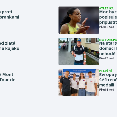
ATLETIKA
 proti
Moc bych
 brankami
popisuje
připustit
Před 1 hod
MOTORSP
ed zlatá.
Na start
 na kajaku
domácí l
nehodě
Před 2 hod
PLAVÁNÍ
é Mont
Evropa j
 Tour de
šéftrené
medaili
Před 4 hod