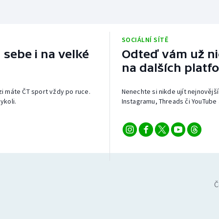
SOCIÁLNÍ SÍTĚ
 sebe i na velké
Odteď vám už nic
na dalších platf
izi máte ČT sport vždy po ruce.
Nenechte si nikde ujít nejnovější
ykoli.
Instagramu, Threads či YouTube 
Č