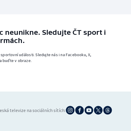
 neunikne. Sledujte ČT sport i
ormách.
 sportovní události. Sledujte nás i na Facebooku, X,
a buďte v obraze.
eská televize na sociálních sítích: