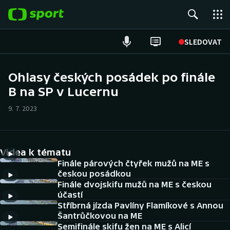
POPULÁRNÍ
SLEDOVAT
Fotbal
Ohlasy českých posádek po finále
B na SP v Lucernu
Hokej
9. 7. 2023
Tenis
Atletika
Videa k tématu
Cyklistika
Finále párových čtyřek mužů na ME s
českou posádkou
Finále dvojskifu mužů na ME s českou
DALŠÍ SPORTY
účastí
Stříbrná jízda Pavlíny Flamíkové s Annou
Americký fotbal
NEPŘEHLÉDNĚTE
Šantrůčkovou na ME
Semifinále skifu žen na ME s Alicí