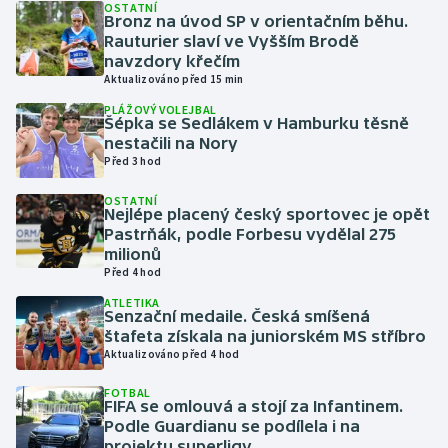
OSTATNÍ
Bronz na úvod SP v orientačním běhu.
Rauturier slaví ve Vyšším Brodě
Gymnastika
navzdory křečím
Aktualizováno před 15 min
Házená
PLÁŽOVÝ VOLEJBAL
Šépka se Sedlákem v Hamburku těsně
Jezdectví
nestačili na Nory
Před 3 hod
Judo
OSTATNÍ
Nejlépe placený český sportovec je opět
Pastrňák, podle Forbesu vydělal 275
Krasobruslení
milionů
Před 4 hod
Lezení
ATLETIKA
Senzační medaile. Česká smíšená
Lyže a snowboard
štafeta získala na juniorském MS stříbro
Aktualizováno před 4 hod
Moderní pětiboj
FOTBAL
FIFA se omlouvá a stojí za Infantinem.
Podle Guardianu se podílela i na
Motorsport
projektu superligy