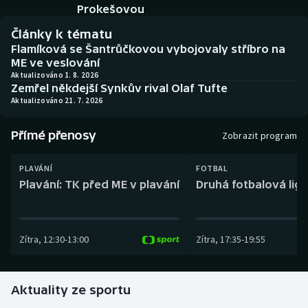
Baseball a softbal
Soutěže
Prokešovou
Články k tématu
Basketbal
Historické návraty
Flamíková se Šantrůčkovou vybojovaly stříbro na
ME ve veslování
Biatlon
Aplikace ČT sport
Aktualizováno 1. 8. 2026
Zemřel někdejší Synkův rival Olaf Tufte
Aktualizováno 21. 7. 2026
Boby a skeleton
AZ kvíz
Přímé přenosy
Zobrazit program
Box
PLAVÁNÍ
FOTBAL
Curling
Plavání: TK před ME v plavání
Druhá fotbalová liga
Dostihy
Zítra
,
12:30
-
13:00
Zítra
,
17:35
-
19:55
Florbal
Futsal
Aktuality ze sportu
Golf