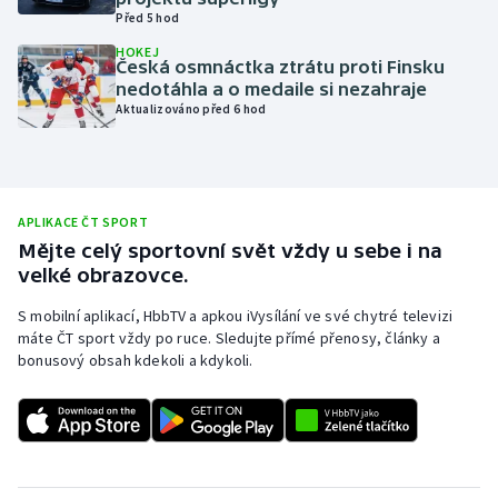
Před 5 hod
Olympijské hry
HOKEJ
Česká osmnáctka ztrátu proti Finsku
Parasport
nedotáhla a o medaile si nezahraje
Aktualizováno před 6 hod
Plavání
Plážový volejbal
APLIKACE ČT SPORT
Ragby
Mějte celý sportovní svět vždy u sebe i na
velké obrazovce.
Rychlobruslení
S mobilní aplikací, HbbTV a apkou iVysílání ve své chytré televizi
máte ČT sport vždy po ruce. Sledujte přímé přenosy, články a
Rychlostní kanoistika
bonusový obsah kdekoli a kdykoli.
Short track
Sportovní střelba