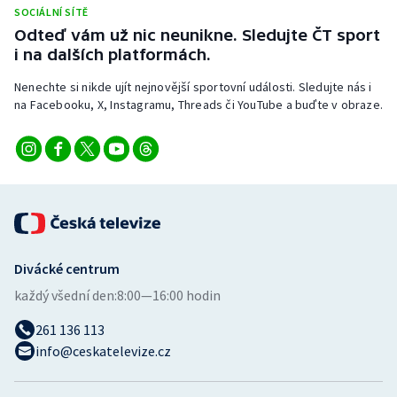
Stolní tenis
SOCIÁLNÍ SÍTĚ
Odteď vám už nic neunikne. Sledujte ČT sport
i na dalších platformách.
Triatlon
Nenechte si nikde ujít nejnovější sportovní události. Sledujte nás i
Veslování
na Facebooku, X, Instagramu, Threads či YouTube a buďte v obraze.
Vodní slalom
Volejbal
Ostatní
Divácké centrum
každý všední den:
8:00—16:00 hodin
261 136 113
info@ceskatelevize.cz