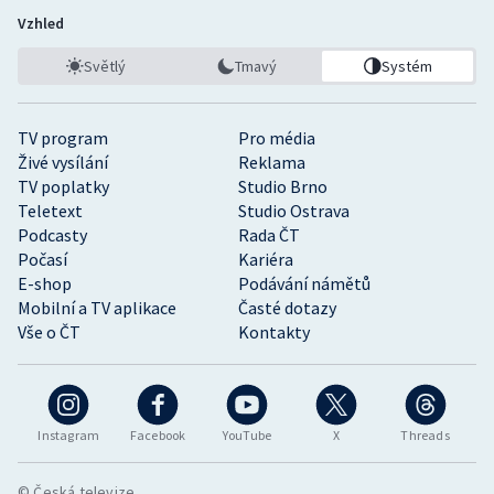
Vzhled
Světlý
Tmavý
Systém
TV program
Pro média
Živé vysílání
Reklama
TV poplatky
Studio Brno
Teletext
Studio Ostrava
Podcasty
Rada ČT
Počasí
Kariéra
E-shop
Podávání námětů
Mobilní a TV aplikace
Časté dotazy
Vše o ČT
Kontakty
Instagram
Facebook
YouTube
X
Threads
© Česká televize