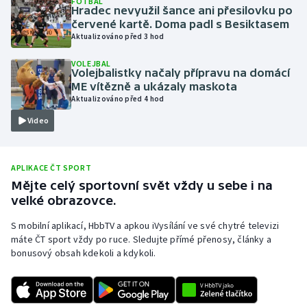
FOTBAL
Hradec nevyužil šance ani přesilovku po
Olympijské hry
červené kartě. Doma padl s Besiktasem
Aktualizováno před 3 hod
Parasport
VOLEJBAL
Volejbalistky načaly přípravu na domácí
Plavání
ME vítězně a ukázaly maskota
Aktualizováno před 4 hod
Plážový volejbal
Video
Ragby
APLIKACE ČT SPORT
Rychlobruslení
Mějte celý sportovní svět vždy u sebe i na
velké obrazovce.
Rychlostní kanoistika
S mobilní aplikací, HbbTV a apkou iVysílání ve své chytré televizi
máte ČT sport vždy po ruce. Sledujte přímé přenosy, články a
Short track
bonusový obsah kdekoli a kdykoli.
Sportovní střelba