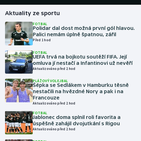
Aktuality ze sportu
Gymnastika
FOTBAL
Polidar dal dost možná první gól hlavou.
Házená
Palici nemám úplně špatnou, zářil
Před 1 hod
Jezdectví
FOTBAL
UEFA trvá na bojkotu soutěží FIFA. Její
Judo
omluva jí nestačí a Infantinovi už nevěří
Aktualizováno před 2 hod
Krasobruslení
PLÁŽOVÝ VOLEJBAL
Šépka se Sedlákem v Hamburku těsně
Lezení
nestačili na hvězdné Nory a pak i na
Francouze
Aktualizováno před 2 hod
Lyže a snowboard
FOTBAL
Jablonec doma splnil roli favorita a
Moderní pětiboj
úspěšně zahájil dvojutkání s Rigou
Aktualizováno před 2 hod
Motorsport