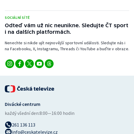
Stolní tenis
SOCIÁLNÍ SÍTĚ
Triatlon
Odteď vám už nic neunikne. Sledujte ČT sport
i na dalších platformách.
Veslování
Nenechte si nikde ujít nejnovější sportovní události. Sledujte nás i
Vodní slalom
na Facebooku, X, Instagramu, Threads či YouTube a buďte v obraze.
Volejbal
Ostatní
Divácké centrum
každý všední den:
8:00—16:00 hodin
261 136 113
info@ceskatelevize.cz