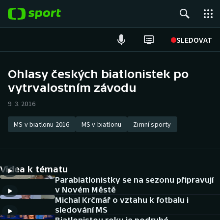
POPULÁRNÍ
SLEDOVAT
Fotbal
Ohlasy českých biatlonistek po
vytrvalostním závodu
Hokej
9. 3. 2016
Tenis
MS v biatlonu 2016
MS v biatlonu
Zimní sporty
Atletika
Cyklistika
Videa k tématu
DALŠÍ SPORTY
Parabiatlonistky se na sezonu připravují
v Novém Městě
Michal Krčmář o vztahu k fotbalu i
Americký fotbal
NEPŘEHLÉDNĚTE
sledování MS