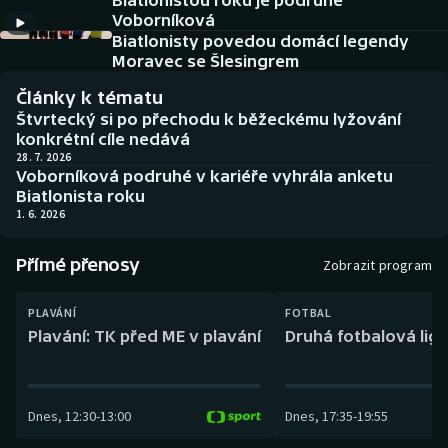
Biatlonistou roku je podruhé
Baseball a softbal
Soutěže
Voborníková
Biatlonisty povedou domácí legendy
Basketbal
Historické návraty
Moravec se Šlesingrem
Články k tématu
Biatlon
Aplikace ČT sport
Štvrtecký si po přechodu k běžeckému lyžování
konkrétní cíle nedává
Boby a skeleton
AZ kvíz
28. 7. 2026
Voborníková podruhé v kariéře vyhrála anketu
Biatlonista roku
Box
1. 6. 2026
Curling
Přímé přenosy
Zobrazit program
Dostihy
PLAVÁNÍ
FOTBAL
Plavání: TK před ME v plavání
Druhá fotbalová liga
Florbal
Futsal
Dnes
,
12:30
-
13:00
Dnes
,
17:35
-
19:55
Golf