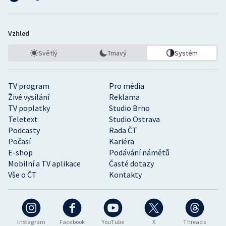
Vzhled
Světlý
Tmavý
Systém
TV program
Pro média
Živé vysílání
Reklama
TV poplatky
Studio Brno
Teletext
Studio Ostrava
Podcasty
Rada ČT
Počasí
Kariéra
E-shop
Podávání námětů
Mobilní a TV aplikace
Časté dotazy
Vše o ČT
Kontakty
Instagram
Facebook
YouTube
X
Threads