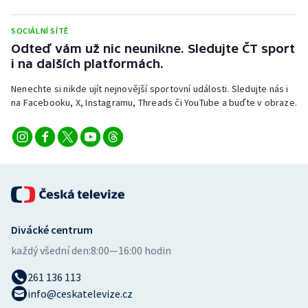
Stolní tenis
SOCIÁLNÍ SÍTĚ
Triatlon
Odteď vám už nic neunikne. Sledujte ČT sport
i na dalších platformách.
Veslování
Nenechte si nikde ujít nejnovější sportovní události. Sledujte nás i
na Facebooku, X, Instagramu, Threads či YouTube a buďte v obraze.
Vodní slalom
Volejbal
Ostatní
Divácké centrum
každý všední den:
8:00—16:00 hodin
261 136 113
info@ceskatelevize.cz