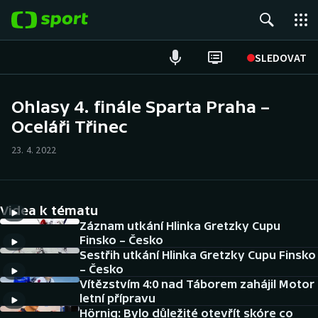
POPULÁRNÍ
SLEDOVAT
Fotbal
Ohlasy 4. finále Sparta Praha –
Oceláři Třinec
Hokej
23. 4. 2022
Tenis
Atletika
Videa k tématu
Cyklistika
Záznam utkání Hlinka Gretzky Cupu
Finsko – Česko
Sestřih utkání Hlinka Gretzky Cupu Finsko
DALŠÍ SPORTY
– Česko
Vítězstvím 4:0 nad Táborem zahájil Motor
Americký fotbal
NEPŘEHLÉDNĚTE
letní přípravu
Hörnig: Bylo důležité otevřít skóre co