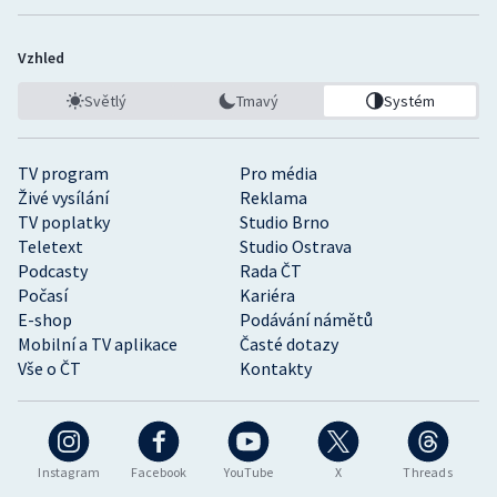
Vzhled
Světlý
Tmavý
Systém
TV program
Pro média
Živé vysílání
Reklama
TV poplatky
Studio Brno
Teletext
Studio Ostrava
Podcasty
Rada ČT
Počasí
Kariéra
E-shop
Podávání námětů
Mobilní a TV aplikace
Časté dotazy
Vše o ČT
Kontakty
Instagram
Facebook
YouTube
X
Threads