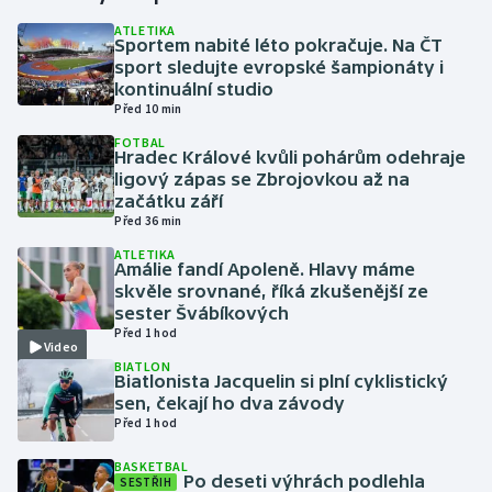
ATLETIKA
Sportem nabité léto pokračuje. Na ČT
Gymnastika
sport sledujte evropské šampionáty i
kontinuální studio
Házená
Před 10 min
FOTBAL
Jezdectví
Hradec Králové kvůli pohárům odehraje
ligový zápas se Zbrojovkou až na
začátku září
Judo
Před 36 min
ATLETIKA
Krasobruslení
Amálie fandí Apoleně. Hlavy máme
skvěle srovnané, říká zkušenější ze
Lezení
sester Švábíkových
Před 1 hod
Video
Lyže a snowboard
BIATLON
Biatlonista Jacquelin si plní cyklistický
sen, čekají ho dva závody
Moderní pětiboj
Před 1 hod
BASKETBAL
Motorsport
Po deseti výhrách podlehla
SESTŘIH