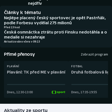
Baseball a softbal
Soutěže
nejdřív
Články k tématu
Basketbal
Historické návraty
Nejlépe placený český sportovec je opět Pastrňák,
podle Forbesu vydělal 275 milionů
Biatlon
Aplikace ČT sport
Před 23 hod
Česká osmnáctka ztrátu proti Finsku nedotáhla a o
medaile si nezahraje
Boby a skeleton
AZ kvíz
Aktualizováno včera v 09:23
Box
Přímé přenosy
Zobrazit program
Curling
PLAVÁNÍ
FOTBAL
Plavání: TK před ME v plavání
Druhá fotbalová liga
Dostihy
Florbal
Dnes
,
12:30
-
13:00
Dnes
,
17:35
-
19:55
Futsal
Aktuality ze sportu
Golf