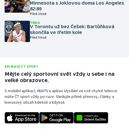
Minnesota s Joklovou doma Los Angeles
Olympijské hry
82:89
Před 2 hod
Parasport
TENIS
V Torontu už bez Češek: Bartůňková
skončila ve třetím kole
Plavání
Před 3 hod
Plážový volejbal
Ragby
APLIKACE ČT SPORT
Mějte celý sportovní svět vždy u sebe i na
Rychlobruslení
velké obrazovce.
S mobilní aplikací, HbbTV a apkou iVysílání ve své chytré televizi
Rychlostní kanoistika
máte ČT sport vždy po ruce. Sledujte přímé přenosy, články a
bonusový obsah kdekoli a kdykoli.
Short track
Sportovní střelba