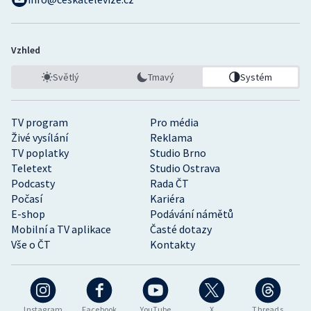
Vzhled
Světlý
Tmavý
Systém
TV program
Pro média
Živé vysílání
Reklama
TV poplatky
Studio Brno
Teletext
Studio Ostrava
Podcasty
Rada ČT
Počasí
Kariéra
E-shop
Podávání námětů
Mobilní a TV aplikace
Časté dotazy
Vše o ČT
Kontakty
Instagram
Facebook
YouTube
X
Threads