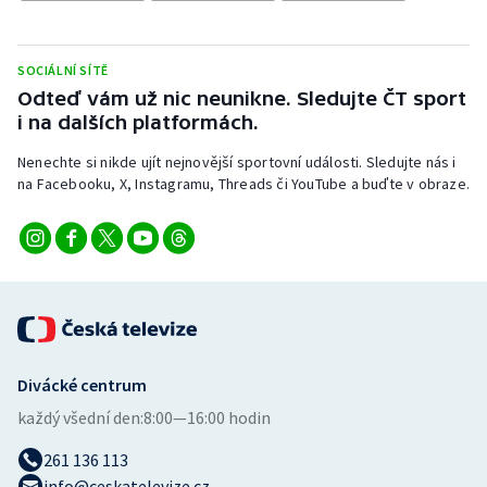
Stolní tenis
Triatlon
SOCIÁLNÍ SÍTĚ
Odteď vám už nic neunikne. Sledujte ČT sport
Veslování
i na dalších platformách.
Nenechte si nikde ujít nejnovější sportovní události. Sledujte nás i
Vodní slalom
na Facebooku, X, Instagramu, Threads či YouTube a buďte v obraze.
Volejbal
Ostatní
Divácké centrum
každý všední den:
8:00—16:00 hodin
261 136 113
info@ceskatelevize.cz