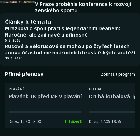
Baseball a softbal
Soutěže
V Praze proběhla konference k rozvoji
ženského sportu
Basketbal
Historické návraty
Články k tématu
Mrázkovi o spolupráci s legendárním Deanem:
Biatlon
Aplikace ČT sport
Náročné, ale zajímavé a přínosné
5. 8. 2026
Rusové a Bělorusové se mohou po čtyřech letech
Boby a skeleton
AZ kvíz
znovu účastnit mezinárodních bruslařských soutěží
30. 6. 2026
Box
Přímé přenosy
Zobrazit program
Curling
PLAVÁNÍ
FOTBAL
Dostihy
Plavání: TK před ME v plavání
Druhá fotbalová liga
Florbal
Dnes
,
12:30
-
13:00
Dnes
,
17:35
-
19:55
Futsal
Golf