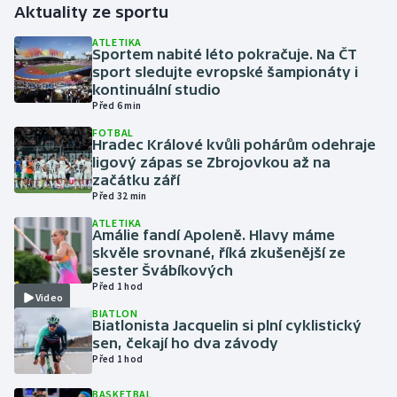
Aktuality ze sportu
Gymnastika
ATLETIKA
Sportem nabité léto pokračuje. Na ČT
sport sledujte evropské šampionáty i
Házená
kontinuální studio
Před 6 min
Jezdectví
FOTBAL
Hradec Králové kvůli pohárům odehraje
ligový zápas se Zbrojovkou až na
Judo
začátku září
Před 32 min
Krasobruslení
ATLETIKA
Amálie fandí Apoleně. Hlavy máme
Lezení
skvěle srovnané, říká zkušenější ze
sester Švábíkových
Před 1 hod
Lyže a snowboard
Video
BIATLON
Biatlonista Jacquelin si plní cyklistický
Moderní pětiboj
sen, čekají ho dva závody
Před 1 hod
Motorsport
BASKETBAL