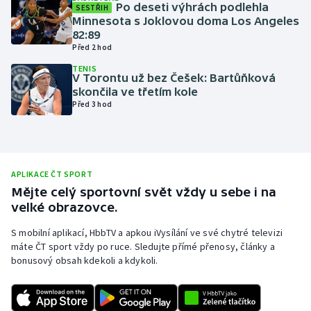
Po deseti výhrách podlehla
SESTŘIH
Olympijské hry
Minnesota s Joklovou doma Los Angeles
82:89
Před 2 hod
Parasport
TENIS
V Torontu už bez Češek: Bartůňková
Plavání
skončila ve třetím kole
Před 3 hod
Plážový volejbal
Ragby
APLIKACE ČT SPORT
Rychlobruslení
Mějte celý sportovní svět vždy u sebe i na
velké obrazovce.
Rychlostní kanoistika
S mobilní aplikací, HbbTV a apkou iVysílání ve své chytré televizi
máte ČT sport vždy po ruce. Sledujte přímé přenosy, články a
Short track
bonusový obsah kdekoli a kdykoli.
Sportovní střelba