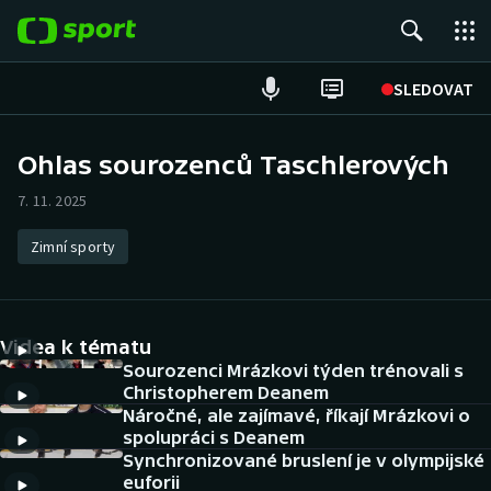
POPULÁRNÍ
SLEDOVAT
Fotbal
Ohlas sourozenců Taschlerových
Hokej
7. 11. 2025
Tenis
Zimní sporty
Atletika
Videa k tématu
Cyklistika
Sourozenci Mrázkovi týden trénovali s
Christopherem Deanem
DALŠÍ SPORTY
Náročné, ale zajímavé, říkají Mrázkovi o
spolupráci s Deanem
Americký fotbal
NEPŘEHLÉDNĚTE
Synchronizované bruslení je v olympijské
euforii