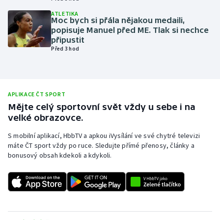
Olympijské hry
ATLETIKA
Moc bych si přála nějakou medaili,
popisuje Manuel před ME. Tlak si nechce
Parasport
připustit
Před 3 hod
Plavání
Plážový volejbal
APLIKACE ČT SPORT
Mějte celý sportovní svět vždy u sebe i na
Ragby
velké obrazovce.
Rychlobruslení
S mobilní aplikací, HbbTV a apkou iVysílání ve své chytré televizi
máte ČT sport vždy po ruce. Sledujte přímé přenosy, články a
bonusový obsah kdekoli a kdykoli.
Rychlostní kanoistika
Short track
Sportovní střelba