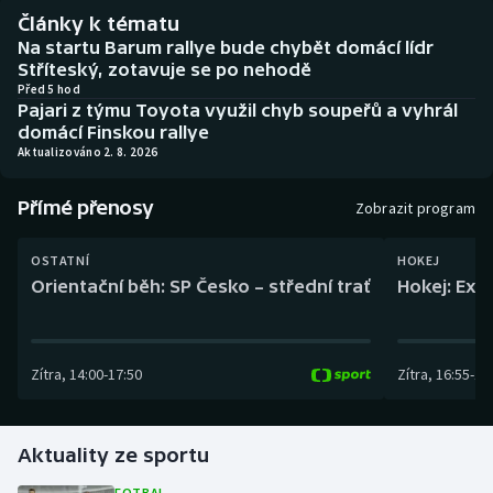
Baseball a softbal
Soutěže
Články k tématu
Na startu Barum rallye bude chybět domácí lídr
Basketbal
Historické návraty
Stříteský, zotavuje se po nehodě
Před 5 hod
Pajari z týmu Toyota využil chyb soupeřů a vyhrál
Biatlon
Aplikace ČT sport
domácí Finskou rallye
Aktualizováno 2. 8. 2026
Boby a skeleton
AZ kvíz
Přímé přenosy
Zobrazit program
Box
OSTATNÍ
HOKEJ
Curling
Orientační běh: SP Česko – střední trať
Hokej: Exh
Dostihy
Zítra
,
14:00
-
17:50
Zítra
,
16:55
-
19
Florbal
Futsal
Aktuality ze sportu
Golf
FOTBAL