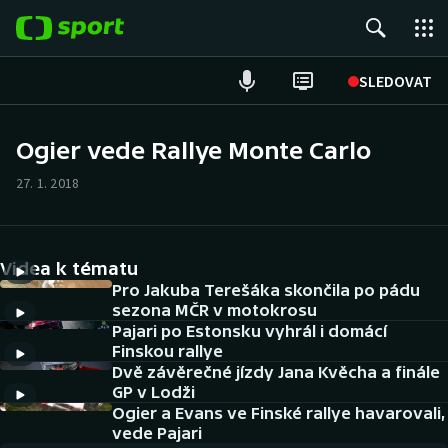
POPULÁRNÍ
SLEDOVAT
Fotbal
Ogier vede Rallye Monte Carlo
Hokej
27. 1. 2018
Tenis
Videa k tématu
Atletika
Pro Jakuba Terešáka skončila po pádu
sezona MČR v motokrosu
Cyklistika
Pajari po Estonsku vyhrál i domácí
Finskou rallye
DALŠÍ SPORTY
Dvě závěrečné jízdy Jana Kvěcha a finále
GP v Lodži
Americký fotbal
Ogier a Evans ve Finské rallye havarovali,
NEPŘEHLÉDNĚTE
vede Pajari