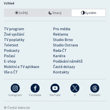
Vzhled
Světlý
Tmavý
Systém
TV program
Pro média
Živé vysílání
Reklama
TV poplatky
Studio Brno
Teletext
Studio Ostrava
Podcasty
Rada ČT
Počasí
Kariéra
E-shop
Podávání námětů
Mobilní a TV aplikace
Časté dotazy
Vše o ČT
Kontakty
Instagram
Facebook
YouTube
X
Threads
© Česká televize