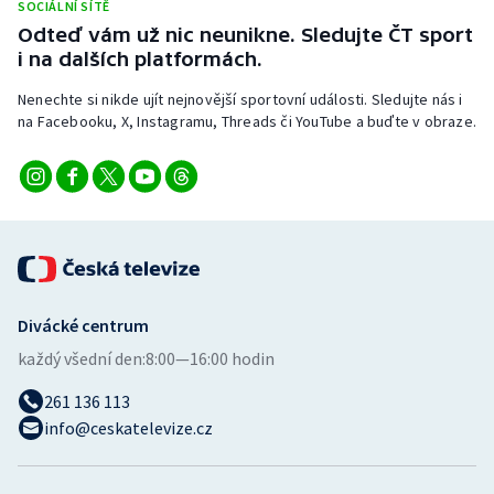
SOCIÁLNÍ SÍTĚ
Stolní tenis
Odteď vám už nic neunikne. Sledujte ČT sport
i na dalších platformách.
Triatlon
Nenechte si nikde ujít nejnovější sportovní události. Sledujte nás i
Veslování
na Facebooku, X, Instagramu, Threads či YouTube a buďte v obraze.
Vodní slalom
Volejbal
Ostatní
Divácké centrum
každý všední den:
8:00—16:00 hodin
261 136 113
info@ceskatelevize.cz