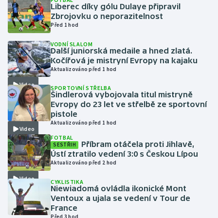
Liberec díky gólu Dulaye připravil
Zbrojovku o neporazitelnost
Gymnastika
Před 1 hod
VODNÍ SLALOM
Házená
Další juniorská medaile a hned zlatá.
Kočířová je mistryní Evropy na kajaku
Jezdectví
Aktualizováno před 1 hod
Video
SPORTOVNÍ STŘELBA
Judo
Šindlerová vybojovala titul mistryně
Evropy do 23 let ve střelbě ze sportovní
pistole
Krasobruslení
Aktualizováno před 1 hod
Video
FOTBAL
Lezení
Příbram otáčela proti Jihlavě,
SESTŘIH
Ústí ztratilo vedení 3:0 s Českou Lípou
Lyže a snowboard
Aktualizováno před 2 hod
Video
CYKLISTIKA
Moderní pětiboj
Niewiadomá ovládla ikonické Mont
Ventoux a ujala se vedení v Tour de
France
Motorsport
Před 3 hod