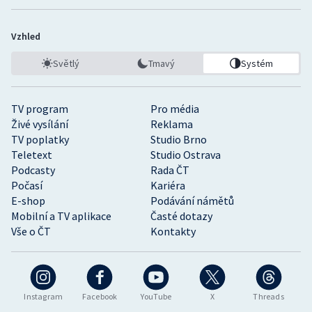
Vzhled
Světlý
Tmavý
Systém
TV program
Pro média
Živé vysílání
Reklama
TV poplatky
Studio Brno
Teletext
Studio Ostrava
Podcasty
Rada ČT
Počasí
Kariéra
E-shop
Podávání námětů
Mobilní a TV aplikace
Časté dotazy
Vše o ČT
Kontakty
Instagram
Facebook
YouTube
X
Threads