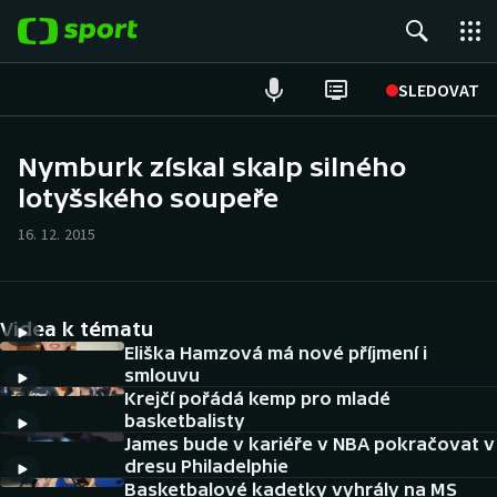
POPULÁRNÍ
SLEDOVAT
Fotbal
Nymburk získal skalp silného
lotyšského soupeře
Hokej
16. 12. 2015
Tenis
Atletika
Videa k tématu
Cyklistika
Eliška Hamzová má nové příjmení i
smlouvu
Krejčí pořádá kemp pro mladé
DALŠÍ SPORTY
basketbalisty
James bude v kariéře v NBA pokračovat v
Americký fotbal
NEPŘEHLÉDNĚTE
dresu Philadelphie
Basketbalové kadetky vyhrály na MS