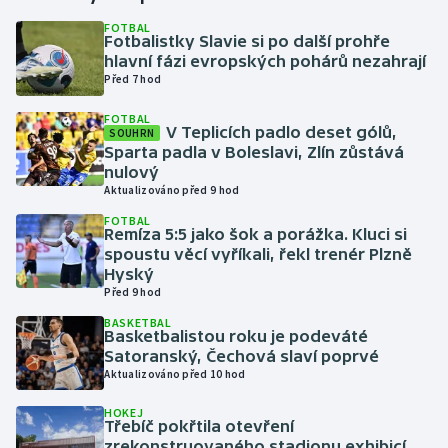
FOTBAL
Fotbalistky Slavie si po další prohře
Gymnastika
hlavní fázi evropských pohárů nezahrají
Před 7 hod
Házená
FOTBAL
V Teplicích padlo deset gólů,
SOUHRN
Jezdectví
Sparta padla v Boleslavi, Zlín zůstává
nulový
Judo
Aktualizováno před 9 hod
FOTBAL
Remíza 5:5 jako šok a porážka. Kluci si
Krasobruslení
spoustu věcí vyříkali, řekl trenér Plzně
Hyský
Lezení
Před 9 hod
BASKETBAL
Lyže a snowboard
Basketbalistou roku je podeváté
Satoranský, Čechová slaví poprvé
Aktualizováno před 10 hod
Moderní pětiboj
HOKEJ
Třebíč pokřtila otevření
Motorsport
zrekonstruovaného stadionu exhibicí,