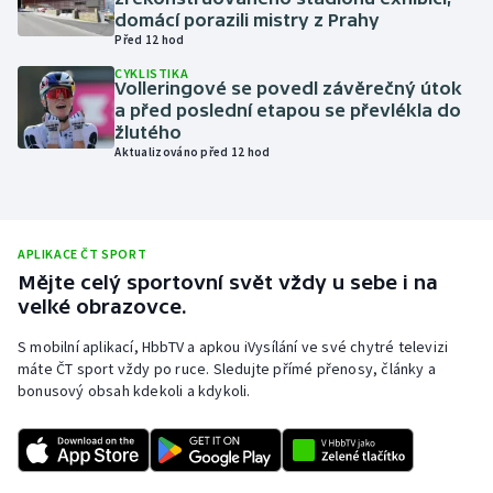
domácí porazili mistry z Prahy
Olympijské hry
Před 12 hod
CYKLISTIKA
Parasport
Volleringové se povedl závěrečný útok
a před poslední etapou se převlékla do
žlutého
Plavání
Aktualizováno před 12 hod
Plážový volejbal
Ragby
APLIKACE ČT SPORT
Mějte celý sportovní svět vždy u sebe i na
Rychlobruslení
velké obrazovce.
S mobilní aplikací, HbbTV a apkou iVysílání ve své chytré televizi
Rychlostní kanoistika
máte ČT sport vždy po ruce. Sledujte přímé přenosy, články a
bonusový obsah kdekoli a kdykoli.
Short track
Sportovní střelba