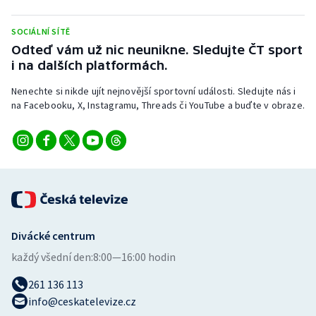
Stolní tenis
SOCIÁLNÍ SÍTĚ
Triatlon
Odteď vám už nic neunikne. Sledujte ČT sport
i na dalších platformách.
Veslování
Nenechte si nikde ujít nejnovější sportovní události. Sledujte nás i
na Facebooku, X, Instagramu, Threads či YouTube a buďte v obraze.
Vodní slalom
Volejbal
Ostatní
Divácké centrum
každý všední den:
8:00—16:00 hodin
261 136 113
info@ceskatelevize.cz