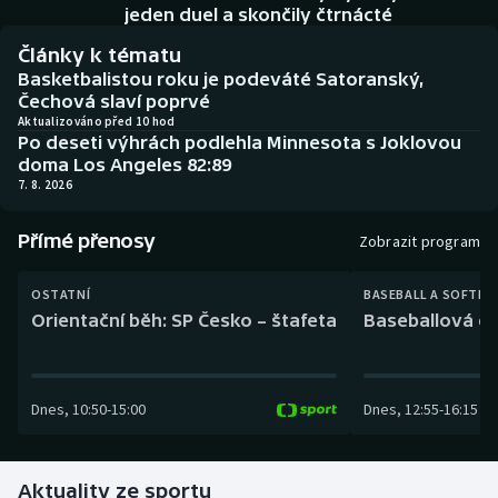
Baseball a softbal
Soutěže
jeden duel a skončily čtrnácté
Články k tématu
Basketbal
Historické návraty
Basketbalistou roku je podeváté Satoranský,
Čechová slaví poprvé
Biatlon
Aplikace ČT sport
Aktualizováno před 10 hod
Po deseti výhrách podlehla Minnesota s Joklovou
doma Los Angeles 82:89
Boby a skeleton
AZ kvíz
7. 8. 2026
Box
Přímé přenosy
Zobrazit program
Curling
OSTATNÍ
BASEBALL A SOFTBA
Orientační běh: SP Česko – štafeta
Baseballová ex
Dostihy
Florbal
Dnes
,
10:50
-
15:00
Dnes
,
12:55
-
16:15
Futsal
Aktuality ze sportu
Golf