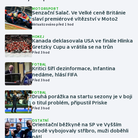
MOTORSPORT
Senzační Salač. Ve Velké ceně Británie
Gymnastika
slaví premiérové vítězství v Moto2
Aktualizováno před 1 hod
Házená
HOKEJ
Kanada deklasovala USA ve finále Hlinka
Jezdectví
Gretzky Cupu a vrátila se na trůn
Před 3 hod
Judo
FOTBAL
Kritici šíří dezinformace, Infantina
Krasobruslení
nedáme, hlásí FIFA
Před 3 hod
Lezení
FOTBAL
Druhá porážka na startu sezony je v boji
Lyže a snowboard
o titul problém, připustil Priske
Před 3 hod
Moderní pětiboj
OSTATNÍ
Orientační běžkyně na SP ve Vyšším
Brodě vybojovaly stříbro, muži doběhli
Motorsport
pátí