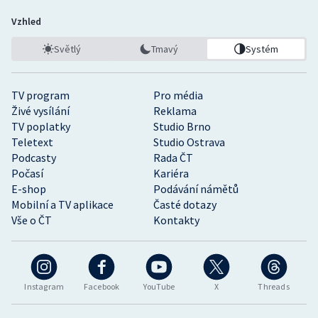
Vzhled
Světlý
Tmavý
Systém
TV program
Pro média
Živé vysílání
Reklama
TV poplatky
Studio Brno
Teletext
Studio Ostrava
Podcasty
Rada ČT
Počasí
Kariéra
E-shop
Podávání námětů
Mobilní a TV aplikace
Časté dotazy
Vše o ČT
Kontakty
Instagram
Facebook
YouTube
X
Threads