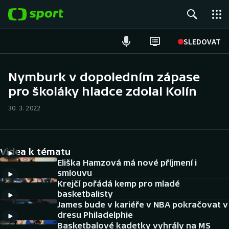
POPULÁRNÍ
SLEDOVAT
Fotbal
Nymburk v dopoledním zápase
pro školáky hladce zdolal Kolín
Hokej
30. 3. 2022
Tenis
Atletika
Videa k tématu
Cyklistika
Eliška Hamzová má nové příjmení i
smlouvu
Krejčí pořádá kemp pro mladé
DALŠÍ SPORTY
basketbalisty
James bude v kariéře v NBA pokračovat v
Americký fotbal
NEPŘEHLÉDNĚTE
dresu Philadelphie
Basketbalové kadetky vyhrály na MS