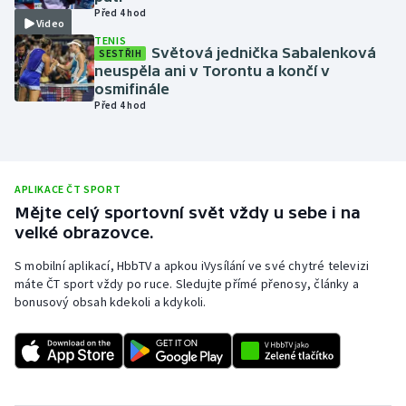
Před 4 hod
Video
Olympijské hry
TENIS
Světová jednička Sabalenková
SESTŘIH
Parasport
neuspěla ani v Torontu a končí v
osmifinále
Před 4 hod
Plavání
Plážový volejbal
APLIKACE ČT SPORT
Ragby
Mějte celý sportovní svět vždy u sebe i na
velké obrazovce.
Rychlobruslení
S mobilní aplikací, HbbTV a apkou iVysílání ve své chytré televizi
máte ČT sport vždy po ruce. Sledujte přímé přenosy, články a
Rychlostní kanoistika
bonusový obsah kdekoli a kdykoli.
Short track
Sportovní střelba