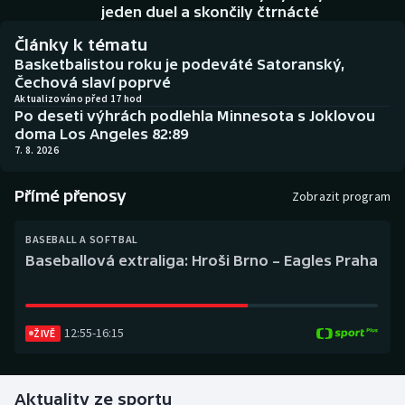
Baseball a softbal
Soutěže
jeden duel a skončily čtrnácté
Články k tématu
Basketbal
Historické návraty
Basketbalistou roku je podeváté Satoranský,
Čechová slaví poprvé
Biatlon
Aplikace ČT sport
Aktualizováno před 17 hod
Po deseti výhrách podlehla Minnesota s Joklovou
doma Los Angeles 82:89
Boby a skeleton
AZ kvíz
7. 8. 2026
Box
Přímé přenosy
Zobrazit program
Curling
BASEBALL A SOFTBAL
Baseballová extraliga: Hroši Brno – Eagles Praha
Dostihy
Florbal
12:55
-
16:15
ŽIVĚ
Futsal
Aktuality ze sportu
Golf