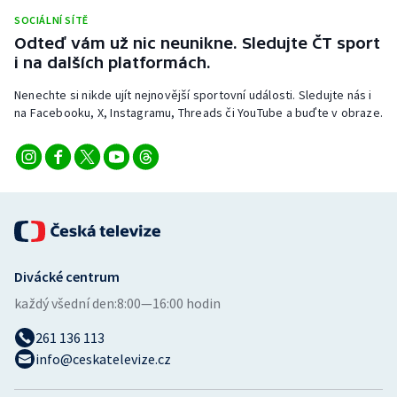
Stolní tenis
SOCIÁLNÍ SÍTĚ
Odteď vám už nic neunikne. Sledujte ČT sport
Triatlon
i na dalších platformách.
Nenechte si nikde ujít nejnovější sportovní události. Sledujte nás i
Veslování
na Facebooku, X, Instagramu, Threads či YouTube a buďte v obraze.
Vodní slalom
Volejbal
Ostatní
Divácké centrum
každý všední den:
8:00—16:00 hodin
261 136 113
info@ceskatelevize.cz