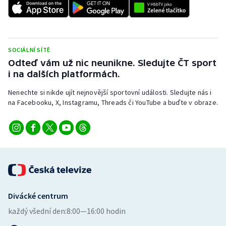
Stolní tenis
Triatlon
SOCIÁLNÍ SÍTĚ
Veslování
Odteď vám už nic neunikne. Sledujte ČT sport
i na dalších platformách.
Vodní slalom
Nenechte si nikde ujít nejnovější sportovní události. Sledujte nás i
na Facebooku, X, Instagramu, Threads či YouTube a buďte v obraze.
Volejbal
Ostatní
Divácké centrum
každý všední den:
8:00—16:00 hodin