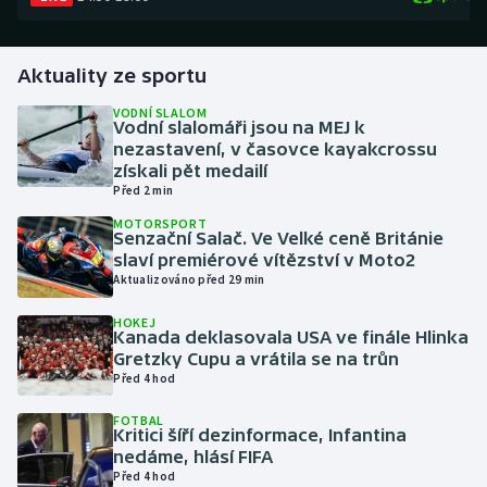
Gymnastika
Aktuality ze sportu
Házená
VODNÍ SLALOM
Vodní slalomáři jsou na MEJ k
nezastavení, v časovce kayakcrossu
Jezdectví
získali pět medailí
Před 2 min
Judo
MOTORSPORT
Senzační Salač. Ve Velké ceně Británie
Krasobruslení
slaví premiérové vítězství v Moto2
Aktualizováno před 29 min
Lezení
HOKEJ
Kanada deklasovala USA ve finále Hlinka
Gretzky Cupu a vrátila se na trůn
Lyže a snowboard
Před 4 hod
Moderní pětiboj
FOTBAL
Kritici šíří dezinformace, Infantina
nedáme, hlásí FIFA
Motorsport
Před 4 hod