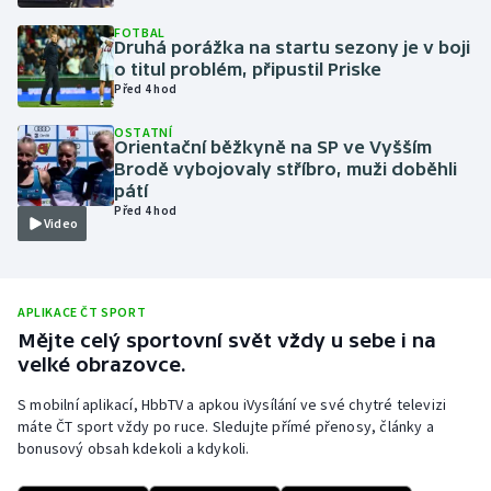
Olympijské hry
FOTBAL
Druhá porážka na startu sezony je v boji
o titul problém, připustil Priske
Parasport
Před 4 hod
OSTATNÍ
Plavání
Orientační běžkyně na SP ve Vyšším
Brodě vybojovaly stříbro, muži doběhli
Plážový volejbal
pátí
Před 4 hod
Video
Ragby
Rychlobruslení
APLIKACE ČT SPORT
Mějte celý sportovní svět vždy u sebe i na
Rychlostní kanoistika
velké obrazovce.
Short track
S mobilní aplikací, HbbTV a apkou iVysílání ve své chytré televizi
máte ČT sport vždy po ruce. Sledujte přímé přenosy, články a
bonusový obsah kdekoli a kdykoli.
Sportovní střelba