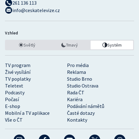
261 136 113
info@ceskatelevize.cz
Vzhled
Světlý
Tmavý
Systém
TV program
Pro média
Živé vysílání
Reklama
TV poplatky
Studio Brno
Teletext
Studio Ostrava
Podcasty
Rada ČT
Počasí
Kariéra
E-shop
Podávání námětů
Mobilní a TV aplikace
Časté dotazy
Vše o ČT
Kontakty