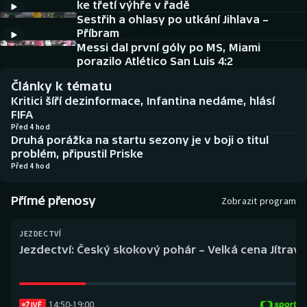
ke třetí výhře v řadě
Baseball a softbal
Soutěže
Sestřih a ohlasy po utkání Jihlava –
Příbram
Basketbal
Historické návraty
Messi dal první góly po MS, Miami
porazilo Atlético San Luis 4:2
Biatlon
Aplikace ČT sport
Články k tématu
Kritici šíří dezinformace, Infantina nedáme, hlásí
Boby a skeleton
AZ kvíz
FIFA
Před 4 hod
Druhá porážka na startu sezony je v boji o titul
Box
problém, připustil Priske
Před 4 hod
Curling
Přímé přenosy
Zobrazit program
Dostihy
JEZDECTVÍ
Florbal
Jezdectví: Český skokový pohár – Velká cena Jítravy
Futsal
14:50
-
19:00
Golf
ŽIVĚ