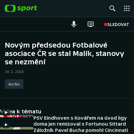
POPULÁRNÍ
SLEDOVAT
Fotbal
Novým předsedou Fotbalové
asociace ČR se stal Malík, stanovy
Hokej
se nezmění
Tenis
16. 1. 2018
Atletika
Archiv
Cyklistika
DALŠÍ SPORTY
Videa k tématu
PSV Eindhoven s Kovářem na úvod ligy
Americký fotbal
NEPŘEHLÉDNĚTE
doma jen remizoval s Fortunou Sittard
Záložník Pavel Bucha pomohl Cincinnati