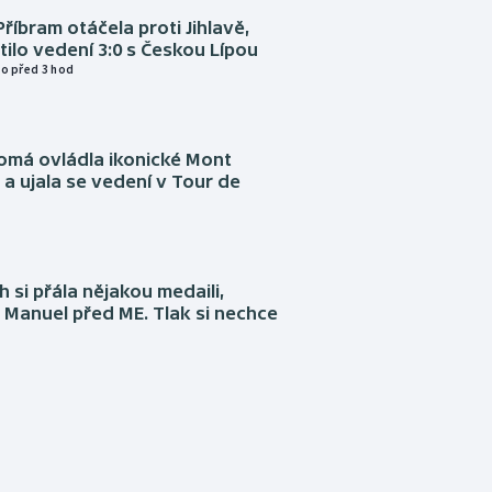
Příbram otáčela proti Jihlavě,
atilo vedení 3:0 s Českou Lípou
o před 3 hod
omá ovládla ikonické Mont
a ujala se vedení v Tour de
 si přála nějakou medaili,
 Manuel před ME. Tlak si nechce