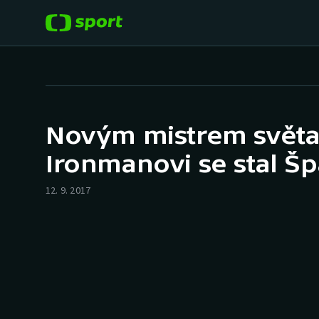
POPULÁRNÍ
DALŠÍ SPORTY
Fotbal
Americký fotbal
Novým mistrem světa
Hokej
Baseball a softbal
Ironmanovi se stal Š
Tenis
Basketbal
12. 9. 2017
Atletika
Biatlon
Cyklistika
Boby a skeleton
Box