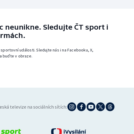
 neunikne. Sledujte ČT sport i
ormách.
 sportovní události. Sledujte nás i na Facebooku, X,
a buďte v obraze.
eská televize na sociálních sítích: