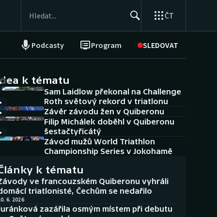
ČT
Podcasty
Program
SLEDOVAT
NEPŘEHLÉDNĚTE
Soutěže
idea k tématu
Sam Laidlow překonal na Challenge
Historické návraty
Roth světový rekord v triatlonu
Závěr závodu žen v Quiberonu
Aplikace ČT sport
Filip Michálek doběhl v Quiberonu
šestačtyřicátý
AZ kvíz
Závod mužů World Triathlon
Championship Series v Jokohamě
Články k tématu
Závody ve francouzském Quiberonu vyhráli
domácí triatlonisté, Čechům se nedařilo
0. 6. 2026
Juránková zazářila osmým místem při debutu