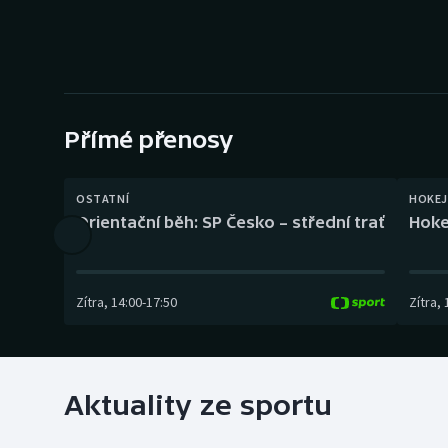
Curling
Dostihy
Florbal
Přímé přenosy
Futsal
Golf
OSTATNÍ
HOKEJ
Orientační běh: SP Česko – střední trať
Hoke
Gymnastika
Zítra
,
14:00
-
17:50
Zítra
,
Aktuality ze sportu