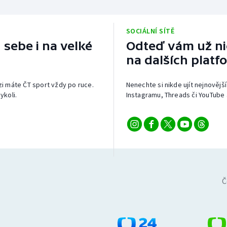
SOCIÁLNÍ SÍTĚ
 sebe i na velké
Odteď vám už nic
na dalších platf
izi máte ČT sport vždy po ruce.
Nenechte si nikde ujít nejnovější
ykoli.
Instagramu, Threads či YouTube 
Č