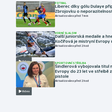
FOTBAL
Liberec díky gólu Dulaye přip
Zbrojovku o neporazitelnos
Aktualizováno před 7 min
VODNÍ SLALOM
Další juniorská medaile a hn
Kočířová je mistryní Evropy
Aktualizováno před 2 hod
Video
SPORTOVNÍ STŘELBA
Šindlerová vybojovala titul 
Evropy do 23 let ve střelbě 
pistole
Aktualizováno před 2 hod
Video