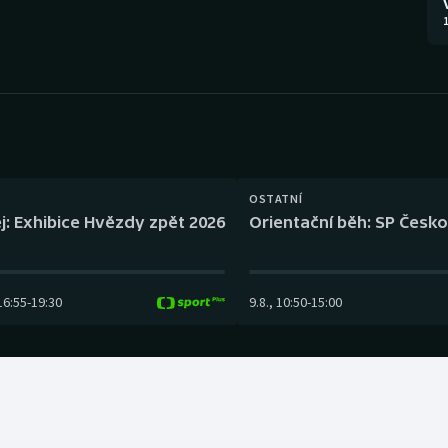
Moderní pětiboj
Triatlon
1
Motorsport
Veslování
Olympijské hry
Vodní slalom
Parasport
Volejbal
Plavání
Ostatní
OSTATNÍ
j: Exhibice Hvězdy zpět 2026
Orientační běh: SP Česko
Plážový volejbal
16:55
-
19:30
9.8.
,
10:50
-
15:00