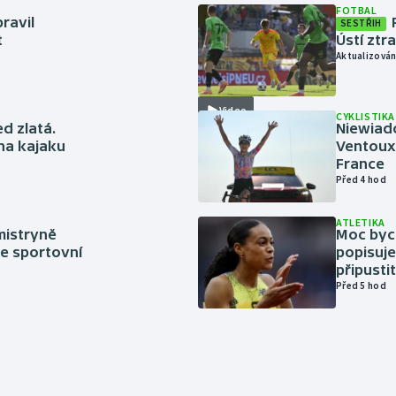
FOTBAL
ravil
SESTŘIH
t
Ústí ztr
Aktualizován
Video
CYKLISTIKA
ed zlatá.
Niewiad
 na kajaku
Ventoux 
France
Před 4 hod
ATLETIKA
mistryně
Moc bych
ze sportovní
popisuje
připustit
Před 5 hod