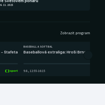
ve Světovém poháru
6. 11. 2025
Zobrazit program
BASEBALL A SOFTBAL
 – štafeta
Baseballová extraliga: Hroši Brno – Eagles
9.8.
,
12:55
-
16:15