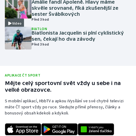
Amálie fandí Apoleně. Hlavy máme
skvěle srovnané, říká zkušenější ze
Olympijské hry
sester Švábíkových
Před 3 hod
Parasport
Video
BIATLON
Biatlonista Jacquelin si plní cyklistický
Plavání
sen, čekají ho dva závody
Před 3 hod
Plážový volejbal
Ragby
APLIKACE ČT SPORT
Rychlobruslení
Mějte celý sportovní svět vždy u sebe i na
velké obrazovce.
Rychlostní kanoistika
S mobilní aplikací, HbbTV a apkou iVysílání ve své chytré televizi
máte ČT sport vždy po ruce. Sledujte přímé přenosy, články a
Short track
bonusový obsah kdekoli a kdykoli.
Sportovní střelba