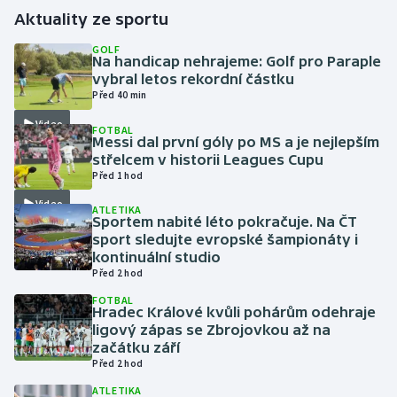
Aktuality ze sportu
Gymnastika
GOLF
Na handicap nehrajeme: Golf pro Paraple
vybral letos rekordní částku
Házená
Před 40 min
Video
Jezdectví
FOTBAL
Messi dal první góly po MS a je nejlepším
střelcem v historii Leagues Cupu
Judo
Před 1 hod
Video
Krasobruslení
ATLETIKA
Sportem nabité léto pokračuje. Na ČT
sport sledujte evropské šampionáty i
Lezení
kontinuální studio
Před 2 hod
Lyže a snowboard
FOTBAL
Hradec Králové kvůli pohárům odehraje
ligový zápas se Zbrojovkou až na
Moderní pětiboj
začátku září
Před 2 hod
Motorsport
ATLETIKA