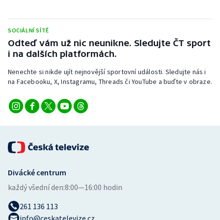
Stolní tenis
Triatlon
SOCIÁLNÍ SÍTĚ
Odteď vám už nic neunikne. Sledujte ČT sport
i na dalších platformách.
Veslování
Nenechte si nikde ujít nejnovější sportovní události. Sledujte nás i
Vodní slalom
na Facebooku, X, Instagramu, Threads či YouTube a buďte v obraze.
Volejbal
Ostatní
Divácké centrum
každý všední den:
8:00—16:00 hodin
261 136 113
info@ceskatelevize.cz