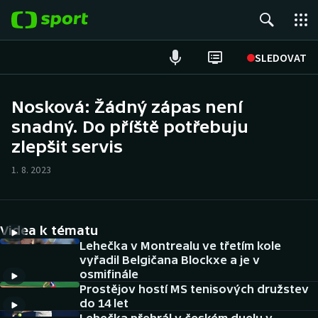
POPULÁRNÍ
SLEDOVAT
Fotbal
Nosková: Žádný zápas není
snadný. Do příště potřebuju
Hokej
zlepšit servis
Tenis
1. 8. 2023
Atletika
Cyklistika
Videa k tématu
Lehečka v Montrealu ve třetím kole
DALŠÍ SPORTY
vyřadil Belgičana Blockxe a je v
osmifinále
Prostějov hostí MS tenisových družstev
Americký fotbal
NEPŘEHLÉDNĚTE
do 14 let