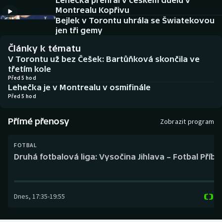
Lehečka přehrál v českém duelu v
Baseball a softbal
Soutěže
Montrealu Kopřivu
Bejlek v Torontu uhrála se Šwiatekovou
Basketbal
Historické návraty
jen tři gemy
Články k tématu
Biatlon
Aplikace ČT sport
V Torontu už bez Češek: Bartůňková skončila ve
třetím kole
Boby a skeleton
AZ kvíz
Před 5 hod
Lehečka je v Montrealu v osmifinále
Před 5 hod
Box
Přímé přenosy
Zobrazit program
Curling
FOTBAL
Dostihy
Druhá fotbalová liga: Vysočina Jihlava – Fotbal Příb
Florbal
Dnes
,
17:35
-
19:55
Futsal
Golf