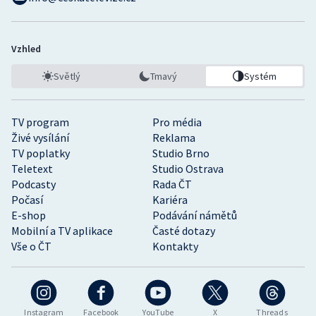
Vzhled
Světlý
Tmavý
Systém
TV program
Pro média
Živé vysílání
Reklama
TV poplatky
Studio Brno
Teletext
Studio Ostrava
Podcasty
Rada ČT
Počasí
Kariéra
E-shop
Podávání námětů
Mobilní a TV aplikace
Časté dotazy
Vše o ČT
Kontakty
Instagram
Facebook
YouTube
X
Threads