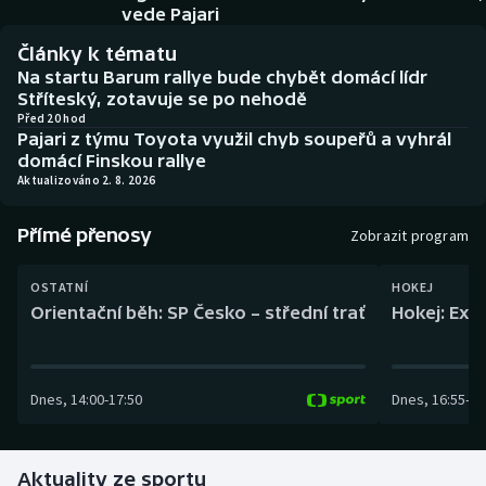
Baseball a softbal
Soutěže
vede Pajari
Články k tématu
Basketbal
Historické návraty
Na startu Barum rallye bude chybět domácí lídr
Stříteský, zotavuje se po nehodě
Biatlon
Aplikace ČT sport
Před 20 hod
Pajari z týmu Toyota využil chyb soupeřů a vyhrál
domácí Finskou rallye
Boby a skeleton
AZ kvíz
Aktualizováno 2. 8. 2026
Box
Přímé přenosy
Zobrazit program
Curling
OSTATNÍ
HOKEJ
Orientační běh: SP Česko – střední trať
Hokej: Exh
Dostihy
Florbal
Dnes
,
14:00
-
17:50
Dnes
,
16:55
-
19
Futsal
Aktuality ze sportu
Golf