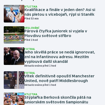
ATLETIKA
Kvalifikace a finále v jeden den? Asi si
Gymnastika
nás pletou s vícebojaři, rýpl si Staněk
Před 53 min
Házená
VESLOVÁNÍ
Párová čtyřka juniorek si vyjela v
Jezdectví
Plovdivu světové stříbro
Před 1 hod
Judo
FOTBAL
Jeho skvělá práce se nedá ignorovat,
Krasobruslení
zní na Infantinovu adresu. Mezitím
vyplouvá další skandál
Aktualizováno před 1 hod
Lezení
FOTBAL
Vítek definitivně opouští Manchester
Lyže a snowboard
United, nově patří Middlesbrough
Aktualizováno před 1 hod
Moderní pětiboj
ATLETIKA
Stýplařka Berková skončila pátá na
Motorsport
juniorském světovém šampionátu