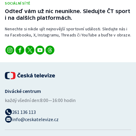
SOCIÁLNÍ SÍTĚ
Stolní tenis
Odteď vám už nic neunikne. Sledujte ČT sport
i na dalších platformách.
Triatlon
Nenechte si nikde ujít nejnovější sportovní události. Sledujte nás i
Veslování
na Facebooku, X, Instagramu, Threads či YouTube a buďte v obraze.
Vodní slalom
Volejbal
Ostatní
Divácké centrum
každý všední den:
8:00—16:00 hodin
261 136 113
info@ceskatelevize.cz