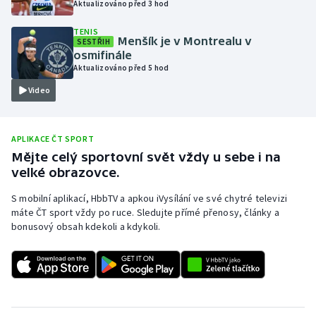
Aktualizováno před 3 hod
Olympijské hry
TENIS
Menšík je v Montrealu v
SESTŘIH
Parasport
osmifinále
Aktualizováno před 5 hod
Plavání
Video
Plážový volejbal
APLIKACE ČT SPORT
Ragby
Mějte celý sportovní svět vždy u sebe i na
velké obrazovce.
Rychlobruslení
S mobilní aplikací, HbbTV a apkou iVysílání ve své chytré televizi
máte ČT sport vždy po ruce. Sledujte přímé přenosy, články a
Rychlostní kanoistika
bonusový obsah kdekoli a kdykoli.
Short track
Sportovní střelba