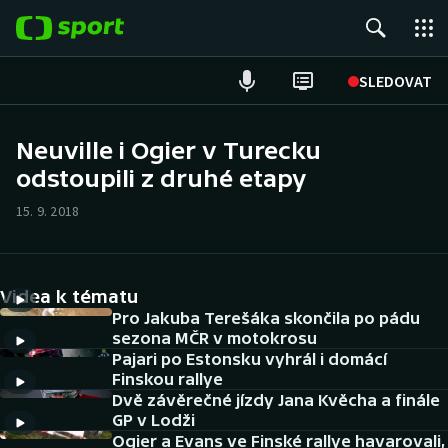
POPULÁRNÍ
SLEDOVAT
Fotbal
Neuville i Ogier v Turecku
odstoupili z druhé etapy
Hokej
15. 9. 2018
Tenis
Atletika
Videa k tématu
Cyklistika
Pro Jakuba Terešáka skončila po pádu
sezona MČR v motokrosu
Pajari po Estonsku vyhrál i domácí
DALŠÍ SPORTY
Finskou rallye
Dvě závěrečné jízdy Jana Kvěcha a finále
Americký fotbal
NEPŘEHLÉDNĚTE
GP v Lodži
Ogier a Evans ve Finské rallye havarovali,