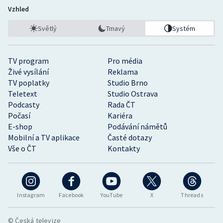
Vzhled
Světlý
Tmavý
Systém
TV program
Pro média
Živé vysílání
Reklama
TV poplatky
Studio Brno
Teletext
Studio Ostrava
Podcasty
Rada ČT
Počasí
Kariéra
E-shop
Podávání námětů
Mobilní a TV aplikace
Časté dotazy
Vše o ČT
Kontakty
Instagram
Facebook
YouTube
X
Threads
© Česká televize