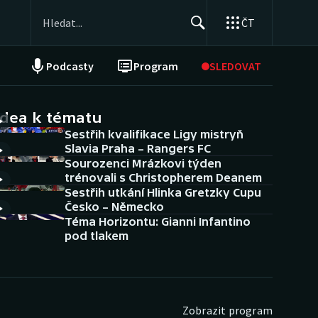
ČT
Podcasty
Program
SLEDOVAT
NEPŘEHLÉDNĚTE
Soutěže
idea k tématu
Sestřih kvalifikace Ligy mistryň
Historické návraty
Slavia Praha – Rangers FC
Sourozenci Mrázkovi týden
Aplikace ČT sport
trénovali s Christopherem Deanem
Sestřih utkání Hlinka Gretzky Cupu
AZ kvíz
Česko – Německo
Téma Horizontu: Gianni Infantino
pod tlakem
Zobrazit program