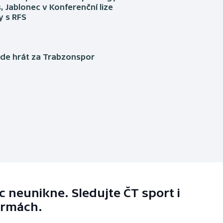
, Jablonec v Konferenční lize
ly s RFS
ude hrát za Trabzonspor
 neunikne. Sledujte ČT sport i
ormách.