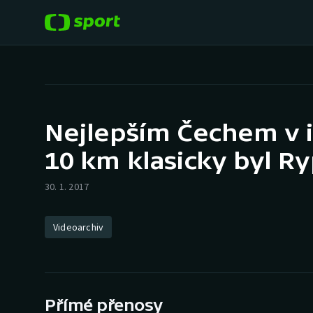
POPULÁRNÍ
DALŠÍ SPORTY
Fotbal
Americký fotbal
Nejlepším Čechem v 
Hokej
Baseball a softbal
10 km klasicky byl Ry
Tenis
Basketbal
30. 1. 2017
Atletika
Biatlon
Videoarchiv
Cyklistika
Boby a skeleton
Box
Přímé přenosy