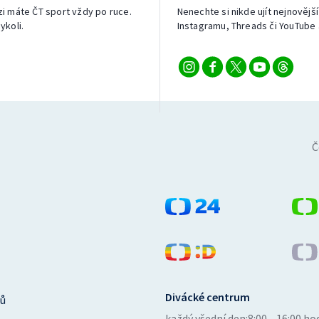
izi máte ČT sport vždy po ruce.
Nenechte si nikde ujít nejnovější
ykoli.
Instagramu, Threads či YouTube 
Č
Divácké centrum
ů
každý všední den:
8:00—16:00 ho