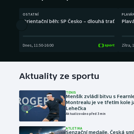
Curling
OSTATNÍ
PLAVÁ
Dostihy
Orientační běh: SP Česko – dlouhá trať
Plavá
Florbal
Futsal
Dnes
,
11:50
-
16:00
Zítra
,
Golf
Gymnastika
Aktuality ze sportu
TENIS
Menšík zvládl bitvu s Fearnl
Montrealu je ve třetím kole 
Lehečka
Aktualizováno před 3 min
ATLETIKA
Senzační medaile. Česká sm