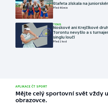
štafeta získala na juniorské
Před 46 min
TENIS
Noskové ani Krejčíkové druh
Torontu nevyšlo a s turnaje
singlu loučí
Před 1 hod
APLIKACE ČT SPORT
Mějte celý sportovní svět vždy u
obrazovce.