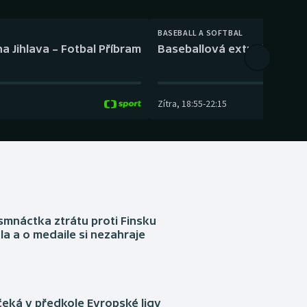
BASEBALL A SOFTBAL
a Jihlava – Fotbal Příbram
Baseballová extraliga: Tře
Zítra
,
18:55
-
22:15
mnáctka ztrátu proti Finsku
a a o medaile si nezahraje
eká v předkole Evropské ligy