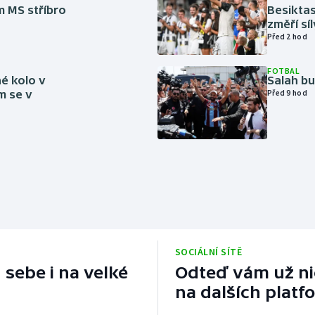
m MS stříbro
Besiktas
změří sí
Před 2 hod
FOTBAL
é kolo v
Salah b
m se v
Před 9 hod
SOCIÁLNÍ SÍTĚ
 sebe i na velké
Odteď vám už nic
na dalších platf