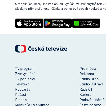
S mobilní aplikací, HbbTV a apkou iVysílání ve své chytré telev
Sledujte přímé přenosy, články a bonusový obsah kdekoli a kd
TV program
Pro média
Živé vysílání
Reklama
TV poplatky
Studio Brno
Teletext
Studio Ostrava
Podcasty
Rada ČT
Počasí
Kariéra
E-shop
Podávání námět
Mobilní a TV aplikace
Časté dotazy