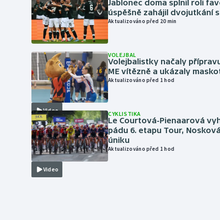
Jablonec doma splnil roli fav
úspěšně zahájil dvojutkání 
Aktualizováno před 20 min
VOLEJBAL
Volejbalistky načaly přípra
ME vítězně a ukázaly masko
Aktualizováno před 1 hod
Video
CYKLISTIKA
Le Courtová-Pienaarová vyh
pádu 6. etapu Tour, Nosková
úniku
Aktualizováno před 1 hod
Video