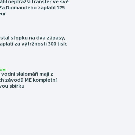
áhl nejdražší transfer ve své
. Za Diomandeho zaplatil 125
eur
stal stopku na dva zápasy,
aplatí za výtržnosti 300 tisíc
LOM
í vodní slalomáři mají z
h závodů ME kompletní
vou sbírku