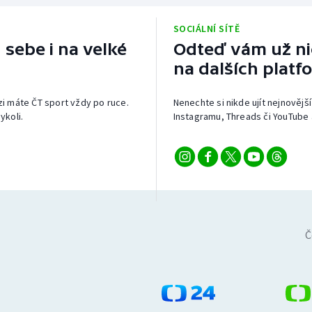
SOCIÁLNÍ SÍTĚ
 sebe i na velké
Odteď vám už nic
na dalších platf
izi máte ČT sport vždy po ruce.
Nenechte si nikde ujít nejnovější
ykoli.
Instagramu, Threads či YouTube 
Č