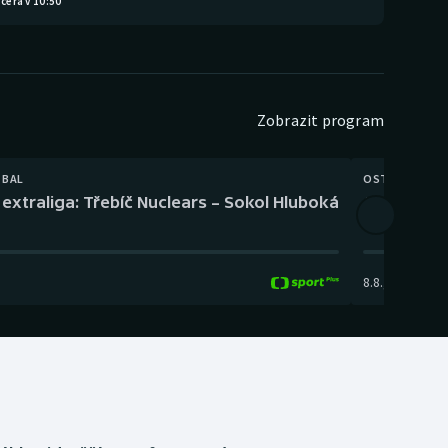
čera v 10:50
Zobrazit program
TBAL
OSTATNÍ
extraliga: Třebíč Nuclears – Sokol Hluboká
Orientační
8.8.
,
14:00
-
17: