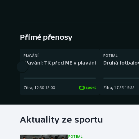
Curling
Dostihy
Florbal
Přímé přenosy
Futsal
PLAVÁNÍ
FOTBAL
Golf
Plavání: TK před ME v plavání
Druhá fotbalov
Gymnastika
Zítra
,
12:30
-
13:00
Zítra
,
17:35
-
19:55
Aktuality ze sportu
FOTBAL