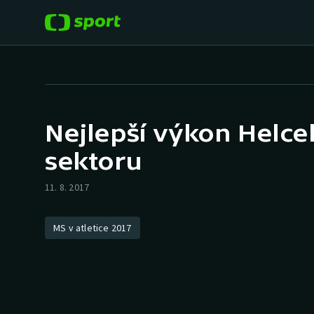
POPULÁRNÍ
DALŠÍ SPORTY
Fotbal
Americký fotbal
Nejlepší výkon Helce
Hokej
Baseball a softbal
sektoru
Tenis
Basketbal
11. 8. 2017
Atletika
Biatlon
MS v atletice 2017
Cyklistika
Boby a skeleton
Box