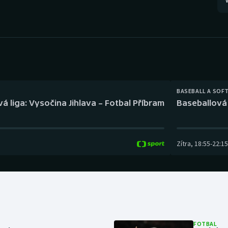
V
Moderní pětiboj
Triatlon
Motorsport
Veslování
Olympijské hry
Vodní slalom
Parasport
Volejbal
BASEBALL A SOF
Plavání
Ostatní
á liga: Vysočina Jihlava – Fotbal Příbram
Baseballová 
Plážový volejbal
Zítra
,
18:55
-
22:15
FOTBAL