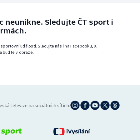
 neunikne. Sledujte ČT sport i
ormách.
 sportovní události. Sledujte nás i na Facebooku, X,
a buďte v obraze.
eská televize na sociálních sítích: