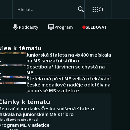
ČT
Podcasty
Program
SLEDOVAT
NEPŘEHLÉDNĚTE
Soutěže
idea k tématu
Juniorská štafeta na 4x400 m získala
Historické návraty
na MS senzační stříbro
Desetibojař Järvinen se chystá na
Aplikace ČT sport
ME
Štefela má před ME velká očekávání
AZ kvíz
České medailové naděje odletěly na
juniorské MS v atletice
Články k tématu
Senzační medaile. Česká smíšená štafeta
získala na juniorském MS stříbro
Aktualizováno před 9 hod
Program ME v atletice