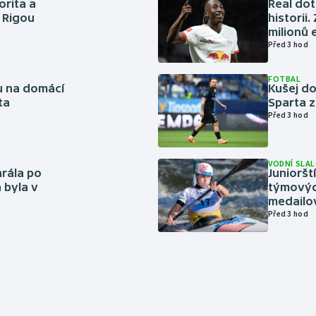
orita a
Real dot
s Rigou
historii
milionů 
Před 3 hod
FOTBAL
vu na domácí
Kušej do
ta
Sparta z
Před 3 hod
VODNÍ SLA
rála po
Junioršt
 byla v
týmovýc
medailo
Před 3 hod