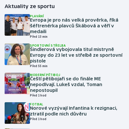
Aktuality ze sportu
Gymnastika
PLAVÁNÍ
Evropa je pro nás velká prověrka, říká
šéftrenérka plavců Škábová a věří v
Házená
medaili
Před 13 min
Jezdectví
SPORTOVNÍ STŘELBA
Šindlerová vybojovala titul mistryně
Judo
Evropy do 23 let ve střelbě ze sportovní
pistole
Před 55 min
Krasobruslení
MODERNÍ PĚTIBOJ
Čeští pětibojaři se do finále ME
Lezení
nepodívají. Lukeš vzdal, Toman
nepostoupil
Lyže a snowboard
Před 1 hod
FOTBAL
Norové vyzývají Infantina k rezignaci,
Moderní pětiboj
ztratil podle nich důvěru
Před 1 hod
Motorsport