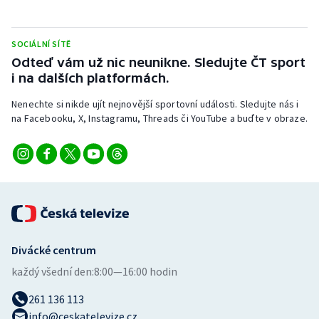
Stolní tenis
Triatlon
SOCIÁLNÍ SÍTĚ
Odteď vám už nic neunikne. Sledujte ČT sport
i na dalších platformách.
Veslování
Nenechte si nikde ujít nejnovější sportovní události. Sledujte nás i
Vodní slalom
na Facebooku, X, Instagramu, Threads či YouTube a buďte v obraze.
Volejbal
Ostatní
Divácké centrum
každý všední den:
8:00—16:00 hodin
261 136 113
info@ceskatelevize.cz