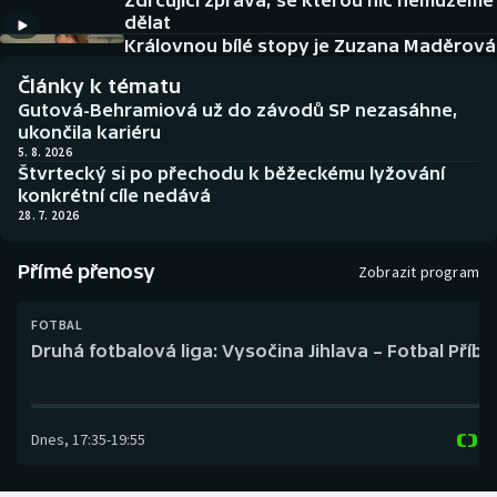
Zdrcující zpráva, se kterou nic nemůžeme
Baseball a softbal
Soutěže
dělat
Královnou bílé stopy je Zuzana Maděrová
Basketbal
Historické návraty
Články k tématu
Gutová-Behramiová už do závodů SP nezasáhne,
Biatlon
Aplikace ČT sport
ukončila kariéru
5. 8. 2026
Štvrtecký si po přechodu k běžeckému lyžování
Boby a skeleton
AZ kvíz
konkrétní cíle nedává
28. 7. 2026
Box
Přímé přenosy
Zobrazit program
Curling
FOTBAL
Dostihy
Druhá fotbalová liga: Vysočina Jihlava – Fotbal Příb
Florbal
Dnes
,
17:35
-
19:55
Futsal
Golf