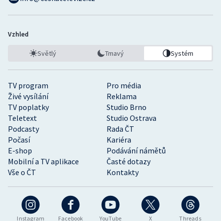
Vzhled
Světlý
Tmavý
Systém
TV program
Pro média
Živé vysílání
Reklama
TV poplatky
Studio Brno
Teletext
Studio Ostrava
Podcasty
Rada ČT
Počasí
Kariéra
E-shop
Podávání námětů
Mobilní a TV aplikace
Časté dotazy
Vše o ČT
Kontakty
Instagram
Facebook
YouTube
X
Threads