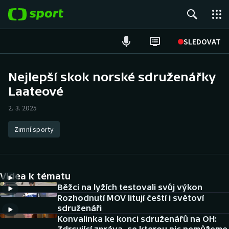
POPULÁRNÍ
SLEDOVAT
Fotbal
Nejlepší skok norské sdruženářky
Laateové
Hokej
2. 3. 2025
Tenis
Zimní sporty
Atletika
Cyklistika
Videa k tématu
DALŠÍ SPORTY
Běžci na lyžích testovali svůj výkon
Rozhodnutí MOV litují čeští i světoví
sdruženáři
Americký fotbal
NEPŘEHLÉDNĚTE
Konvalinka ke konci sdruženářů na OH: