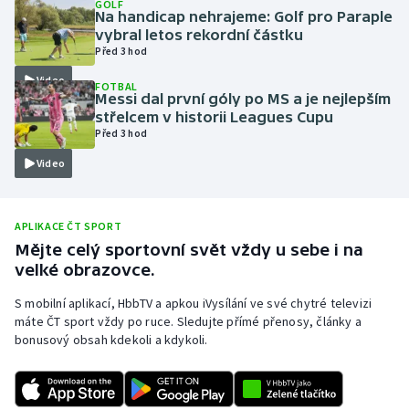
GOLF
Na handicap nehrajeme: Golf pro Paraple
Olympijské hry
vybral letos rekordní částku
Před 3 hod
Parasport
Video
FOTBAL
Messi dal první góly po MS a je nejlepším
Plavání
střelcem v historii Leagues Cupu
Před 3 hod
Plážový volejbal
Video
Ragby
APLIKACE ČT SPORT
Rychlobruslení
Mějte celý sportovní svět vždy u sebe i na
velké obrazovce.
Rychlostní kanoistika
S mobilní aplikací, HbbTV a apkou iVysílání ve své chytré televizi
máte ČT sport vždy po ruce. Sledujte přímé přenosy, články a
Short track
bonusový obsah kdekoli a kdykoli.
Sportovní střelba