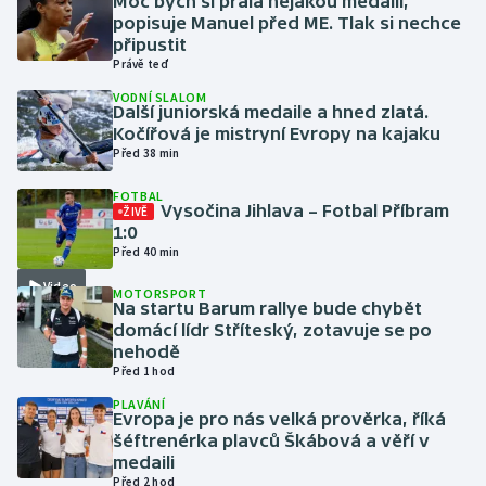
Moc bych si přála nějakou medaili,
popisuje Manuel před ME. Tlak si nechce
připustit
Gymnastika
Právě teď
VODNÍ SLALOM
Házená
Další juniorská medaile a hned zlatá.
Kočířová je mistryní Evropy na kajaku
Jezdectví
Před 38 min
FOTBAL
Judo
Vysočina Jihlava – Fotbal Příbram
ŽIVĚ
1:0
Před 40 min
Krasobruslení
Video
MOTORSPORT
Na startu Barum rallye bude chybět
Lezení
domácí lídr Stříteský, zotavuje se po
nehodě
Lyže a snowboard
Před 1 hod
PLAVÁNÍ
Moderní pětiboj
Evropa je pro nás velká prověrka, říká
šéftrenérka plavců Škábová a věří v
medaili
Motorsport
Před 2 hod