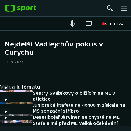
POPULÁRNÍ
SLEDOVAT
Fotbal
Nejdelší Vadlejchův pokus v
Curychu
Hokej
31. 8. 2023
Tenis
Atletika
Videa k tématu
Cyklistika
Sestry Švábíkovy o blížícím se ME v
atletice
Juniorská štafeta na 4x400 m získala na
DALŠÍ SPORTY
MS senzační stříbro
Desetibojař Järvinen se chystá na ME
Americký fotbal
NEPŘEHLÉDNĚTE
Štefela má před ME velká očekávání