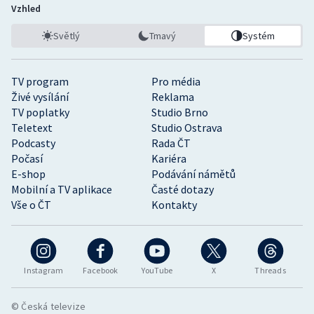
Vzhled
Světlý
Tmavý
Systém
TV program
Pro média
Živé vysílání
Reklama
TV poplatky
Studio Brno
Teletext
Studio Ostrava
Podcasty
Rada ČT
Počasí
Kariéra
E-shop
Podávání námětů
Mobilní a TV aplikace
Časté dotazy
Vše o ČT
Kontakty
Instagram
Facebook
YouTube
X
Threads
© Česká televize