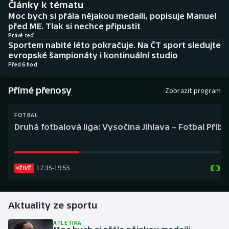
Články k tématu
Baseball a softbal
Soutěže
Moc bych si přála nějakou medaili, popisuje Manuel
před ME. Tlak si nechce připustit
Basketbal
Historické návraty
Právě teď
Sportem nabité léto pokračuje. Na ČT sport sledujte
evropské šampionáty i kontinuální studio
Biatlon
Aplikace ČT sport
Před 6 hod
Boby a skeleton
AZ kvíz
Přímé přenosy
Zobrazit program
Box
FOTBAL
Druhá fotbalová liga: Vysočina Jihlava – Fotbal Příb
Curling
Dostihy
17:35
-
19:55
ŽIVĚ
Florbal
Futsal
Aktuality ze sportu
ATLETIKA
Golf