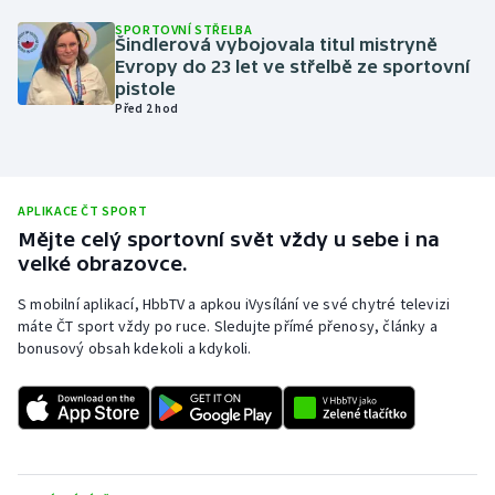
SPORTOVNÍ STŘELBA
Olympijské hry
Šindlerová vybojovala titul mistryně
Evropy do 23 let ve střelbě ze sportovní
Parasport
pistole
Před 2 hod
Plavání
Plážový volejbal
APLIKACE ČT SPORT
Mějte celý sportovní svět vždy u sebe i na
Ragby
velké obrazovce.
Rychlobruslení
S mobilní aplikací, HbbTV a apkou iVysílání ve své chytré televizi
máte ČT sport vždy po ruce. Sledujte přímé přenosy, články a
bonusový obsah kdekoli a kdykoli.
Rychlostní kanoistika
Short track
Sportovní střelba