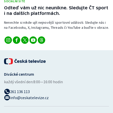
SOCIÁLNÍ SÍTĚ
Stolní tenis
Odteď vám už nic neunikne. Sledujte ČT sport
i na dalších platformách.
Triatlon
Nenechte si nikde ujít nejnovější sportovní události. Sledujte nás i
Veslování
na Facebooku, X, Instagramu, Threads či YouTube a buďte v obraze.
Vodní slalom
Volejbal
Ostatní
Divácké centrum
každý všední den:
8:00—16:00 hodin
261 136 113
info@ceskatelevize.cz