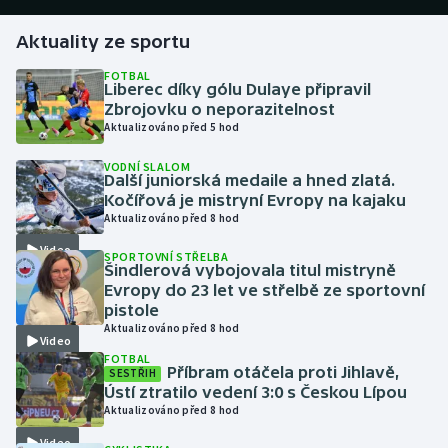
Aktuality ze sportu
Gymnastika
FOTBAL
Liberec díky gólu Dulaye připravil
Házená
Zbrojovku o neporazitelnost
Aktualizováno před 5 hod
Jezdectví
VODNÍ SLALOM
Další juniorská medaile a hned zlatá.
Judo
Kočířová je mistryní Evropy na kajaku
Aktualizováno před 8 hod
Krasobruslení
Video
SPORTOVNÍ STŘELBA
Šindlerová vybojovala titul mistryně
Lezení
Evropy do 23 let ve střelbě ze sportovní
pistole
Aktualizováno před 8 hod
Lyže a snowboard
Video
FOTBAL
Příbram otáčela proti Jihlavě,
SESTŘIH
Moderní pětiboj
Ústí ztratilo vedení 3:0 s Českou Lípou
Aktualizováno před 8 hod
Motorsport
Video