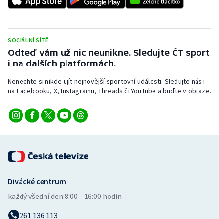
Stolní tenis
Triatlon
SOCIÁLNÍ SÍTĚ
Odteď vám už nic neunikne. Sledujte ČT sport
Veslování
i na dalších platformách.
Vodní slalom
Nenechte si nikde ujít nejnovější sportovní události. Sledujte nás i
na Facebooku, X, Instagramu, Threads či YouTube a buďte v obraze.
Volejbal
Ostatní
Divácké centrum
každý všední den:
8:00—16:00 hodin
261 136 113