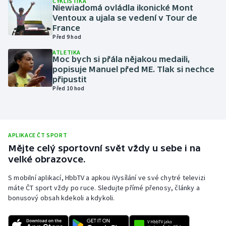
CYKLISTIKA
Niewiadomá ovládla ikonické Mont
Olympijské hry
Ventoux a ujala se vedení v Tour de
France
Před 9 hod
Parasport
ATLETIKA
Moc bych si přála nějakou medaili,
Plavání
popisuje Manuel před ME. Tlak si nechce
připustit
Plážový volejbal
Před 10 hod
Ragby
Rychlobruslení
APLIKACE ČT SPORT
Mějte celý sportovní svět vždy u sebe i na
velké obrazovce.
Rychlostní kanoistika
S mobilní aplikací, HbbTV a apkou iVysílání ve své chytré televizi
Short track
máte ČT sport vždy po ruce. Sledujte přímé přenosy, články a
bonusový obsah kdekoli a kdykoli.
Sportovní střelba