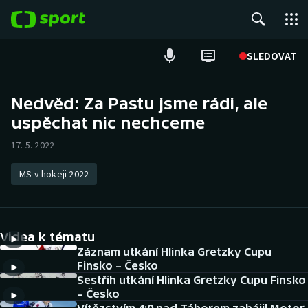
POPULÁRNÍ
SLEDOVAT
Fotbal
Nedvěd: Za Pastu jsme rádi, ale
uspěchat nic nechceme
Hokej
17. 5. 2022
Tenis
MS v hokeji 2022
Atletika
Cyklistika
Videa k tématu
DALŠÍ SPORTY
Záznam utkání Hlinka Gretzky Cupu
Finsko – Česko
Sestřih utkání Hlinka Gretzky Cupu Finsko
Americký fotbal
NEPŘEHLÉDNĚTE
– Česko