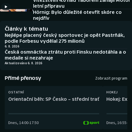
Vítězstvím 4:0 nad Táborem zahájil Motor
Baseball a softbal
Soutěže
letní přípravu
Hörnig: Bylo důležité otevřít skóre co
Basketbal
Historické návraty
nejdřív
Články k tématu
Biatlon
Aplikace ČT sport
Nejlépe placený český sportovec je opět Pastrňák,
podle Forbesu vydělal 275 milionů
Boby a skeleton
AZ kvíz
6. 8. 2026
Česká osmnáctka ztrátu proti Finsku nedotáhla a o
medaile si nezahraje
Box
Aktualizováno 6. 8. 2026
Curling
Přímé přenosy
Zobrazit program
Dostihy
OSTATNÍ
HOKEJ
Orientační běh: SP Česko – střední trať
Hokej: Exh
Florbal
Futsal
Dnes
,
14:00
-
17:50
Dnes
,
16:55
-
19
Golf