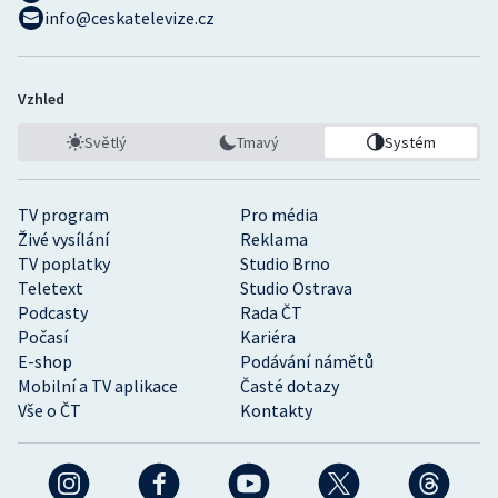
info@ceskatelevize.cz
Vzhled
Světlý
Tmavý
Systém
TV program
Pro média
Živé vysílání
Reklama
TV poplatky
Studio Brno
Teletext
Studio Ostrava
Podcasty
Rada ČT
Počasí
Kariéra
E-shop
Podávání námětů
Mobilní a TV aplikace
Časté dotazy
Vše o ČT
Kontakty