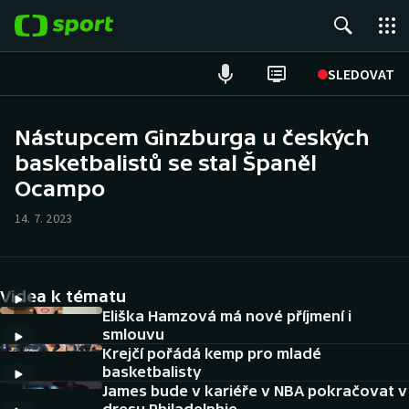
POPULÁRNÍ
SLEDOVAT
Fotbal
Nástupcem Ginzburga u českých
basketbalistů se stal Španěl
Hokej
Ocampo
Tenis
14. 7. 2023
Atletika
Cyklistika
Videa k tématu
Eliška Hamzová má nové příjmení i
DALŠÍ SPORTY
smlouvu
Krejčí pořádá kemp pro mladé
basketbalisty
Americký fotbal
NEPŘEHLÉDNĚTE
James bude v kariéře v NBA pokračovat v