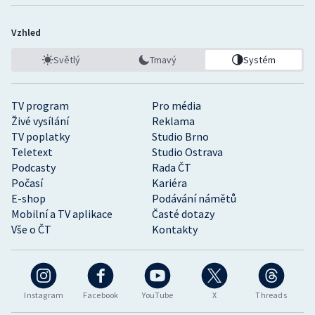
Vzhled
Světlý
Tmavý
Systém
TV program
Pro média
Živé vysílání
Reklama
TV poplatky
Studio Brno
Teletext
Studio Ostrava
Podcasty
Rada ČT
Počasí
Kariéra
E-shop
Podávání námětů
Mobilní a TV aplikace
Časté dotazy
Vše o ČT
Kontakty
Instagram
Facebook
YouTube
X
Threads