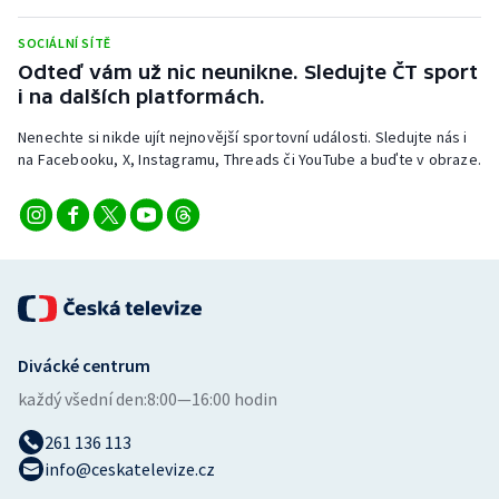
Stolní tenis
SOCIÁLNÍ SÍTĚ
Triatlon
Odteď vám už nic neunikne. Sledujte ČT sport
i na dalších platformách.
Veslování
Nenechte si nikde ujít nejnovější sportovní události. Sledujte nás i
na Facebooku, X, Instagramu, Threads či YouTube a buďte v obraze.
Vodní slalom
Volejbal
Ostatní
Divácké centrum
každý všední den:
8:00—16:00 hodin
261 136 113
info@ceskatelevize.cz