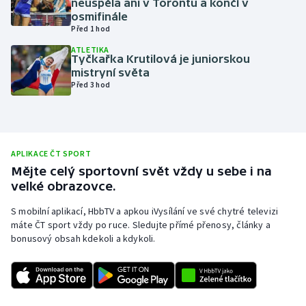
neuspěla ani v Torontu a končí v
osmifinále
Olympijské hry
Před 1 hod
ATLETIKA
Parasport
Tyčkařka Krutilová je juniorskou
mistryní světa
Plavání
Před 3 hod
Plážový volejbal
Ragby
APLIKACE ČT SPORT
Mějte celý sportovní svět vždy u sebe i na
Rychlobruslení
velké obrazovce.
S mobilní aplikací, HbbTV a apkou iVysílání ve své chytré televizi
Rychlostní kanoistika
máte ČT sport vždy po ruce. Sledujte přímé přenosy, články a
bonusový obsah kdekoli a kdykoli.
Short track
Sportovní střelba