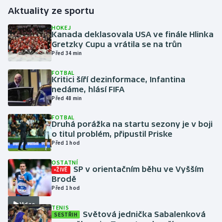
Aktuality ze sportu
Gymnastika
HOKEJ
Kanada deklasovala USA ve finále Hlinka
Gretzky Cupu a vrátila se na trůn
Házená
Před 34 min
Jezdectví
FOTBAL
Kritici šíří dezinformace, Infantina
nedáme, hlásí FIFA
Judo
Před 48 min
Krasobruslení
FOTBAL
Druhá porážka na startu sezony je v boji
o titul problém, připustil Priske
Lezení
Před 1 hod
OSTATNÍ
Lyže a snowboard
SP v orientačním běhu ve Vyšším
ŽIVĚ
Brodě
Moderní pětiboj
Před 1 hod
Video
TENIS
Motorsport
Světová jednička Sabalenková
SESTŘIH