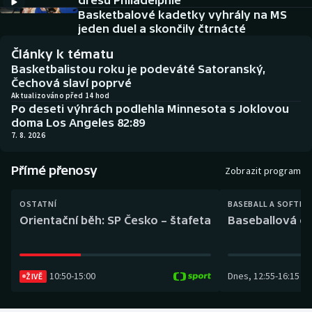
dresu Philadelphie
Baseball a softbal
Soutěže
Basketbalové kadetky vyhrály na MS
jeden duel a skončily čtrnácté
Basketbal
Historické návraty
Články k tématu
Basketbalistou roku je podeváté Satoranský,
Biatlon
Aplikace ČT sport
Čechová slaví poprvé
Aktualizováno před 14 hod
Po deseti výhrách podlehla Minnesota s Joklovou
Boby a skeleton
AZ kvíz
doma Los Angeles 82:89
7. 8. 2026
Box
Přímé přenosy
Zobrazit program
Curling
OSTATNÍ
BASEBALL A SOFTBA
Dostihy
Orientační běh: SP Česko – štafeta
Baseballová ex
Florbal
10:50
-
15:00
Dnes
,
12:55
-
16:15
Futsal
ŽIVĚ
Golf