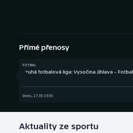
Curling
Dostihy
Florbal
Futsal
Přímé přenosy
Golf
FOTBAL
Druhá fotbalová liga: Vysočina Jihlava – Fotba
Gymnastika
Dnes
,
17:35
-
19:55
Aktuality ze sportu