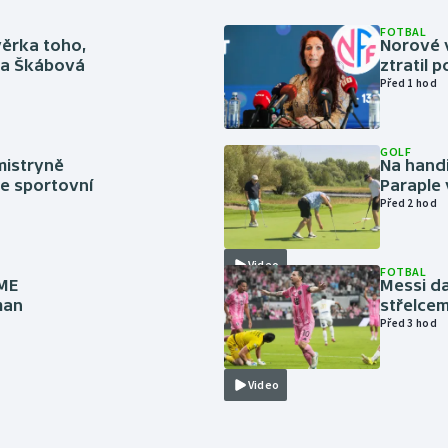
FOTBAL
věrka toho,
Norové v
rka Škábová
ztratil 
Před 1 hod
GOLF
mistryně
Na handi
ze sportovní
Paraple 
Před 2 hod
Video
FOTBAL
 ME
Messi da
man
střelcem
Před 3 hod
Video