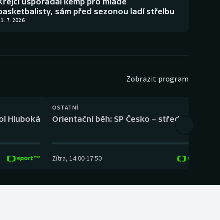
Krejčí uspořádal kemp pro mladé
basketbalisty, sám před sezonou ladí střelbu
1. 7. 2026
Zobrazit program
OSTATNÍ
H
kol Hluboká
Orientační běh: SP Česko – střední trať
H
Zítra
,
14:00
-
17:50
Z