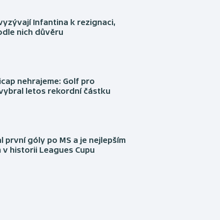
yzývají Infantina k rezignaci,
podle nich důvěru
cap nehrajeme: Golf pro
vybral letos rekordní částku
l první góly po MS a je nejlepším
 v historii Leagues Cupu