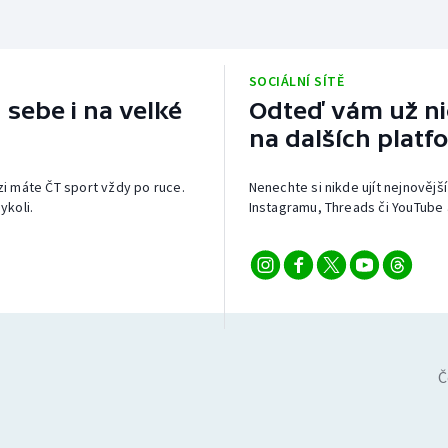
SOCIÁLNÍ SÍTĚ
 sebe i na velké
Odteď vám už nic
na dalších platf
izi máte ČT sport vždy po ruce.
Nenechte si nikde ujít nejnovější
ykoli.
Instagramu, Threads či YouTube 
Č