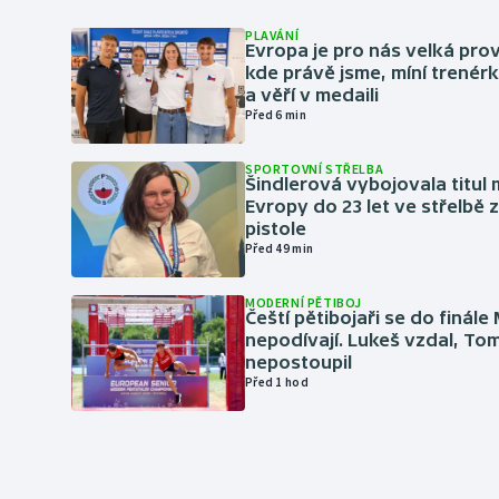
PLAVÁNÍ
Evropa je pro nás velká pro
kde právě jsme, míní trené
a věří v medaili
Před 6 min
SPORTOVNÍ STŘELBA
Šindlerová vybojovala titul 
Evropy do 23 let ve střelbě 
pistole
Před 49 min
MODERNÍ PĚTIBOJ
Čeští pětibojaři se do finále
nepodívají. Lukeš vzdal, To
nepostoupil
Před 1 hod