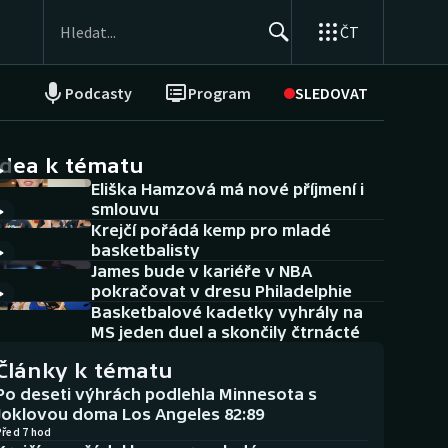
ČT
Podcasty
Program
SLEDOVAT
NEPŘEHLÉDNĚTE
Soutěže
idea k tématu
Eliška Hamzová má nové příjmení i
Historické návraty
smlouvu
Krejčí pořádá kemp pro mladé
Aplikace ČT sport
basketbalisty
James bude v kariéře v NBA
AZ kvíz
pokračovat v dresu Philadelphie
Basketbalové kadetky vyhrály na
MS jeden duel a skončily čtrnácté
Články k tématu
Po deseti výhrách podlehla Minnesota s
Joklovou doma Los Angeles 82:89
Před 7 hod