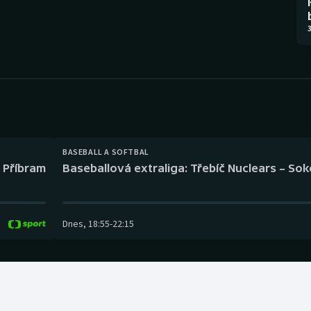
Moderní pětiboj
Triatlon
3
Motorsport
Veslování
Olympijské hry
Vodní slalom
Parasport
Volejbal
Plavání
Ostatní
BASEBALL A SOFTBAL
l Příbram
Baseballová extraliga: Třebíč Nuclears – So
Plážový volejbal
Dnes
,
18:55
-
22:15