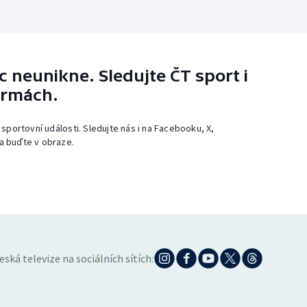
 neunikne. Sledujte ČT sport i
ormách.
 sportovní události. Sledujte nás i na Facebooku, X,
a buďte v obraze.
eská televize na sociálních sítích: