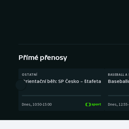
Curling
Dostihy
Florbal
Futsal
Přímé přenosy
Golf
Gymnastika
OSTATNÍ
BASEBALL A
Orientační běh: SP Česko – štafeta
Baseball
Dnes
,
10:50
-
15:00
Dnes
,
12:55
-