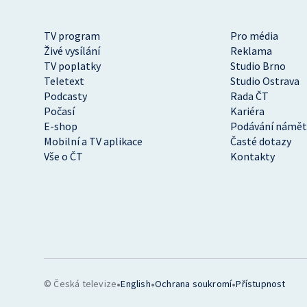
TV program
Pro média
Živé vysílání
Reklama
TV poplatky
Studio Brno
Teletext
Studio Ostrava
Podcasty
Rada ČT
Počasí
Kariéra
E-shop
Podávání námět
Mobilní a TV aplikace
Časté dotazy
Vše o ČT
Kontakty
•
•
•
© Česká televize
English
Ochrana soukromí
Přístupnost