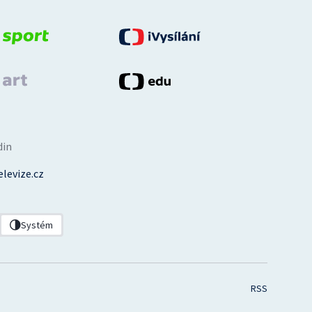
din
levize.cz
Systém
RSS