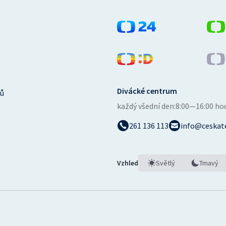
Divácké centrum
ů
každý všední den:
8:00—16:00 ho
261 136 113
info@ceskate
Vzhled
Světlý
Tmavý