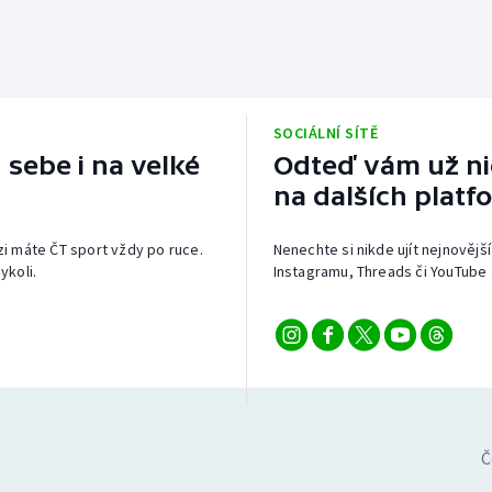
SOCIÁLNÍ SÍTĚ
 sebe i na velké
Odteď vám už nic
na dalších platf
izi máte ČT sport vždy po ruce.
Nenechte si nikde ujít nejnovější
ykoli.
Instagramu, Threads či YouTube 
Č