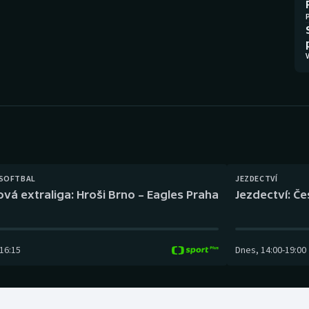
Moderní pětiboj
Triatlon
Motorsport
Veslování
V
Olympijské hry
Vodní slalom
Parasport
Volejbal
Plavání
Ostatní
Plážový volejbal
 SOFTBAL
JEZDECTVÍ
ová extraliga: Hroši Brno – Eagles Praha
Jezdectví: Č
16:15
Dnes
,
14:00
-
19:00