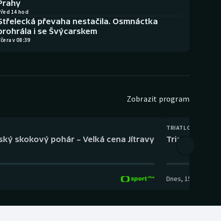
Prahy
Před 14 hod
Střelecká převaha nestačila. Osmnáctka
prohrála i se Švýcarskem
čera v 08:39
Zobrazit program
TRIATLON
eský skokový pohár – Velká cena Jítravy
Triatlon: XTE
Dnes
,
15:00
-
16:10