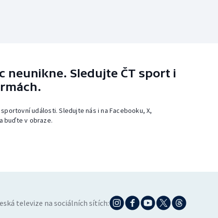
 neunikne. Sledujte ČT sport i
ormách.
 sportovní události. Sledujte nás i na Facebooku, X,
a buďte v obraze.
eská televize na sociálních sítích: