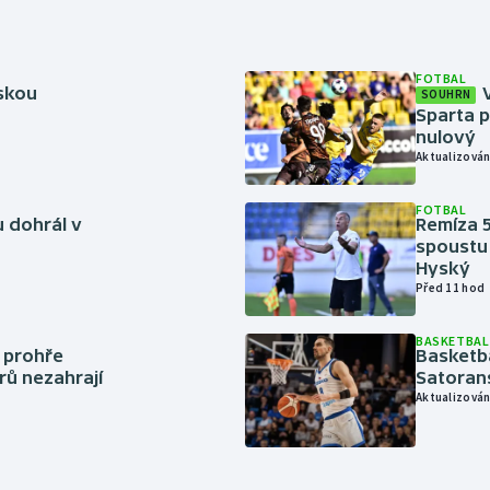
FOTBAL
rskou
SOUHRN
Sparta p
nulový
Aktualizován
FOTBAL
 dohrál v
Remíza 5
spoustu 
Hyský
Před 11 hod
BASKETBAL
í prohře
Basketb
rů nezahrají
Satoran
Aktualizován