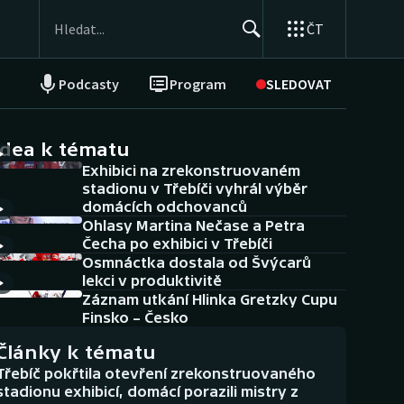
ČT
Podcasty
Program
SLEDOVAT
NEPŘEHLÉDNĚTE
Soutěže
idea k tématu
Exhibici na zrekonstruovaném
Historické návraty
stadionu v Třebíči vyhrál výběr
domácích odchovanců
Aplikace ČT sport
Ohlasy Martina Nečase a Petra
Čecha po exhibici v Třebíči
AZ kvíz
Osmnáctka dostala od Švýcarů
lekci v produktivitě
Záznam utkání Hlinka Gretzky Cupu
Finsko – Česko
Články k tématu
Třebíč pokřtila otevření zrekonstruovaného
stadionu exhibicí, domácí porazili mistry z