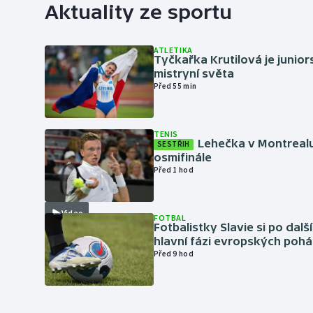
Aktuality ze sportu
ATLETIKA
Tyčkařka Krutilová je junio
mistryní světa
Před 55 min
TENIS
Lehečka v Montrealu
SESTŘIH
osmifinále
Před 1 hod
Video
FOTBAL
Fotbalistky Slavie si po dalš
hlavní fázi evropských pohá
Před 9 hod