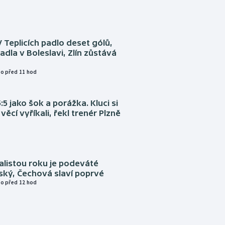
V Teplicích padlo deset gólů,
adla v Boleslavi, Zlín zůstává
o před 11 hod
:5 jako šok a porážka. Kluci si
věcí vyříkali, řekl trenér Plzně
alistou roku je podeváté
ský, Čechová slaví poprvé
o před 12 hod