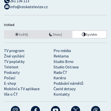
261 136 113
info@ceskatelevize.cz
Vzhled
Světlý
Tmavý
Systém
TV program
Pro média
Živé vysílání
Reklama
TV poplatky
Studio Brno
Teletext
Studio Ostrava
Podcasty
Rada ČT
Počasí
Kariéra
E-shop
Podávání námětů
Mobilní a TV aplikace
Časté dotazy
Vše o ČT
Kontakty