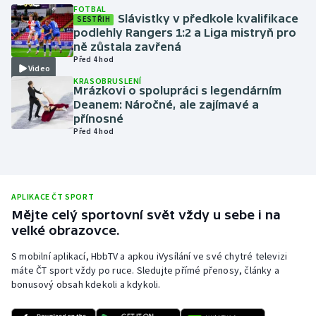
FOTBAL
Slávistky v předkole kvalifikace
Olympijské hry
SESTŘIH
podlehly Rangers 1:2 a Liga mistryň pro
ně zůstala zavřená
Parasport
Před 4 hod
Video
KRASOBRUSLENÍ
Plavání
Mrázkovi o spolupráci s legendárním
Deanem: Náročné, ale zajímavé a
přínosné
Plážový volejbal
Před 4 hod
Ragby
Rychlobruslení
APLIKACE ČT SPORT
Mějte celý sportovní svět vždy u sebe i na
Rychlostní kanoistika
velké obrazovce.
S mobilní aplikací, HbbTV a apkou iVysílání ve své chytré televizi
Short track
máte ČT sport vždy po ruce. Sledujte přímé přenosy, články a
bonusový obsah kdekoli a kdykoli.
Sportovní střelba