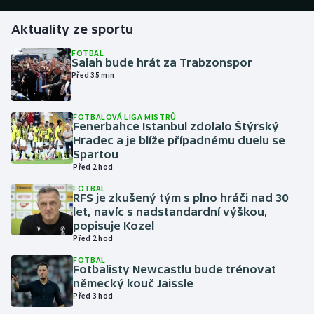
Aktuality ze sportu
Gymnastika
FOTBAL
Salah bude hrát za Trabzonspor
Házená
Před 35 min
Jezdectví
FOTBALOVÁ LIGA MISTRŮ
Fenerbahce Istanbul zdolalo Štýrský
Judo
Hradec a je blíže případnému duelu se
Spartou
Krasobruslení
Před 2 hod
FOTBAL
RFS je zkušený tým s plno hráči nad 30
Lezení
let, navíc s nadstandardní výškou,
popisuje Kozel
Lyže a snowboard
Před 2 hod
FOTBAL
Moderní pětiboj
Fotbalisty Newcastlu bude trénovat
německý kouč Jaissle
Před 3 hod
Motorsport