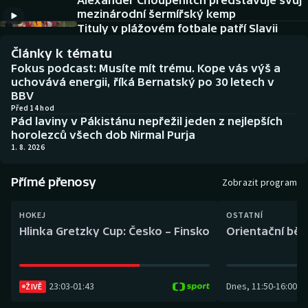
Alexander Choupenitch představuje svůj
Baseball a softbal
Soutěže
mezinárodní šermířský kemp
Tituly v plážovém fotbale patří Slavii
Basketbal
Historické návraty
Články k tématu
Fokus podcast: Musíte mít trému. Kope vás výš a
Biatlon
Aplikace ČT sport
uchovává energii, říká Bernatský po 30 letech v
BBV
Boby a skeleton
AZ kvíz
Před 14 hod
Pád laviny v Pákistánu nepřežil jeden z nejlepších
horolezců všech dob Nirmal Purja
Box
1. 8. 2026
Curling
Přímé přenosy
Zobrazit program
Dostihy
HOKEJ
OSTATNÍ
Hlinka Gretzky Cup: Česko – Finsko
Orientační běh
Florbal
Futsal
23:03
-
01:43
Dnes
,
11:50
-
16:00
ŽIVĚ
Golf