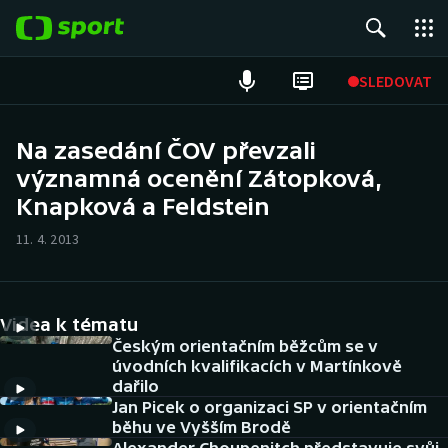
POPULÁRNÍ
SLEDOVAT
Fotbal
Na zasedání ČOV převzali
významná ocenění Zátopková,
Hokej
Knapková a Feldstein
Tenis
11. 4. 2013
Atletika
Cyklistika
Videa k tématu
Českým orientačním běžcům se v
DALŠÍ SPORTY
úvodních kvalifikacích v Martínkově
dařilo
Jan Picek o organizaci SP v orientačním
Americký fotbal
NEPŘEHLÉDNĚTE
běhu ve Vyšším Brodě