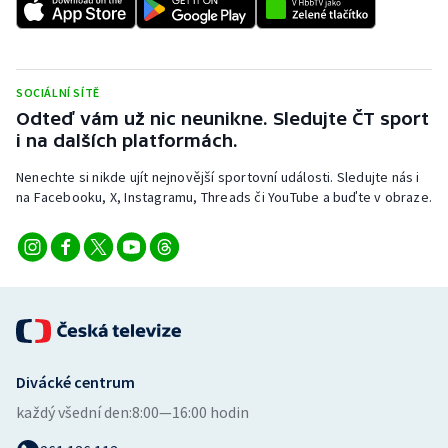
Stolní tenis
Triatlon
SOCIÁLNÍ SÍTĚ
Veslování
Odteď vám už nic neunikne. Sledujte ČT sport
i na dalších platformách.
Vodní slalom
Nenechte si nikde ujít nejnovější sportovní události. Sledujte nás i
na Facebooku, X, Instagramu, Threads či YouTube a buďte v obraze.
Volejbal
Ostatní
Divácké centrum
každý všední den:
8:00—16:00 hodin