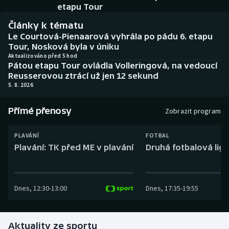
Baseball a softbal
Soutěže
etapu Tour
Články k tématu
Basketbal
Historické návraty
Le Courtová-Pienaarová vyhrála po pádu 6. etapu
Tour, Nosková byla v úniku
Biatlon
Aplikace ČT sport
Aktualizováno před 5 hod
Pátou etapu Tour ovládla Volleringová, na vedoucí
Reusserovou ztrácí už jen 12 sekund
Boby a skeleton
AZ kvíz
5. 8. 2026
Box
Přímé přenosy
Zobrazit program
Curling
PLAVÁNÍ
FOTBAL
Plavání: TK před ME v plavání
Druhá fotbalová liga
Dostihy
Florbal
Dnes
,
12:30
-
13:00
Dnes
,
17:35
-
19:55
Futsal
Aktuality ze sportu
Golf