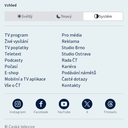
Vzhled
Světlý
Tmavý
Systém
TV program
Pro média
Živé vysílání
Reklama
TV poplatky
Studio Brno
Teletext
Studio Ostrava
Podcasty
Rada ČT
Počasí
Kariéra
E-shop
Podávání námětů
Mobilní a TV aplikace
Časté dotazy
Vše o ČT
Kontakty
Instagram
Facebook
YouTube
X
Threads
© Česká televize