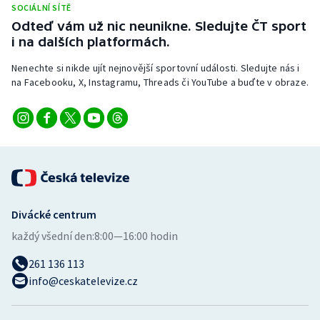
SOCIÁLNÍ SÍTĚ
Stolní tenis
Odteď vám už nic neunikne. Sledujte ČT sport
i na dalších platformách.
Triatlon
Nenechte si nikde ujít nejnovější sportovní události. Sledujte nás i
Veslování
na Facebooku, X, Instagramu, Threads či YouTube a buďte v obraze.
Vodní slalom
Volejbal
Ostatní
Divácké centrum
každý všední den:
8:00—16:00 hodin
261 136 113
info@ceskatelevize.cz