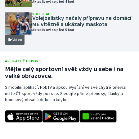
Aktualizováno před 4 hod
Olympijské hry
VOLEJBAL
Volejbalistky načaly přípravu na domácí
Parasport
ME vítězně a ukázaly maskota
Aktualizováno před 5 hod
Plavání
Video
Plážový volejbal
APLIKACE ČT SPORT
Ragby
Mějte celý sportovní svět vždy u sebe i na
velké obrazovce.
Rychlobruslení
S mobilní aplikací, HbbTV a apkou iVysílání ve své chytré televizi
máte ČT sport vždy po ruce. Sledujte přímé přenosy, články a
Rychlostní kanoistika
bonusový obsah kdekoli a kdykoli.
Short track
Sportovní střelba