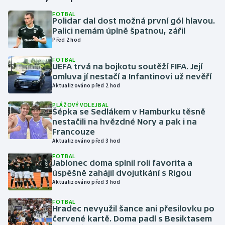
FOTBAL
Polidar dal dost možná první gól hlavou.
Gymnastika
Palici nemám úplně špatnou, zářil
Před 2 hod
Házená
FOTBAL
UEFA trvá na bojkotu soutěží FIFA. Její
Jezdectví
omluva jí nestačí a Infantinovi už nevěří
Aktualizováno před 2 hod
Judo
PLÁŽOVÝ VOLEJBAL
Šépka se Sedlákem v Hamburku těsně
Krasobruslení
nestačili na hvězdné Nory a pak i na
Francouze
Aktualizováno před 3 hod
Lezení
FOTBAL
Jablonec doma splnil roli favorita a
Lyže a snowboard
úspěšně zahájil dvojutkání s Rigou
Aktualizováno před 3 hod
Moderní pětiboj
FOTBAL
Hradec nevyužil šance ani přesilovku po
Motorsport
červené kartě. Doma padl s Besiktasem