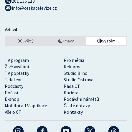
261 136 113
info@ceskatelevize.cz
Vzhled
Světlý
Tmavý
Systém
TV program
Pro média
Živé vysílání
Reklama
TV poplatky
Studio Brno
Teletext
Studio Ostrava
Podcasty
Rada ČT
Počasí
Kariéra
E-shop
Podávání námětů
Mobilní a TV aplikace
Časté dotazy
Vše o ČT
Kontakty