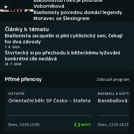
Biatlonistou roku je podruhé
Baseball a softbal
Soutěže
Voborníková
Biatlonisty povedou domácí legendy
Basketbal
Historické návraty
Moravec se Šlesingrem
Články k tématu
Biatlon
Aplikace ČT sport
Biatlonista Jacquelin si plní cyklistický sen, čekají
ho dva závody
Boby a skeleton
AZ kvíz
7. 8. 2026
Štvrtecký si po přechodu k běžeckému lyžování
konkrétní cíle nedává
Box
28. 7. 2026
Curling
Přímé přenosy
Zobrazit program
Dostihy
OSTATNÍ
BASEBALL A SOFTBA
Orientační běh: SP Česko – štafeta
Baseballová ex
Florbal
Futsal
Dnes
,
10:50
-
15:00
Dnes
,
12:55
-
16:15
Golf