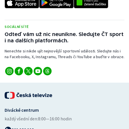
Stolní tenis
Triatlon
SOCIÁLNÍ SÍTĚ
Veslování
Odteď vám už nic neunikne. Sledujte ČT sport
i na dalších platformách.
Vodní slalom
Nenechte si nikde ujít nejnovější sportovní události. Sledujte nás i
na Facebooku, X, Instagramu, Threads či YouTube a buďte v obraze.
Volejbal
Ostatní
Divácké centrum
každý všední den:
8:00—16:00 hodin