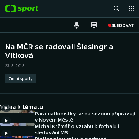
POPULÁRNÍ
SLEDOVAT
Fotbal
Na MČR se radovali Šlesingr a
Vítková
Hokej
23. 3. 2013
Tenis
Zimní sporty
Atletika
Cyklistika
Videa k tématu
DALŠÍ SPORTY
Parabiatlonistky se na sezonu připravují
v Novém Městě
Michal Krčmář o vztahu k fotbalu i
Americký fotbal
NEPŘEHLÉDNĚTE
sledování MS