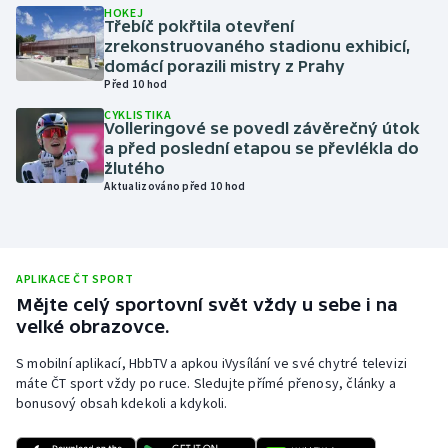
HOKEJ
Třebíč pokřtila otevření
Olympijské hry
zrekonstruovaného stadionu exhibicí,
domácí porazili mistry z Prahy
Parasport
Před 10 hod
CYKLISTIKA
Plavání
Volleringové se povedl závěrečný útok
a před poslední etapou se převlékla do
žlutého
Plážový volejbal
Aktualizováno před 10 hod
Ragby
Rychlobruslení
APLIKACE ČT SPORT
Mějte celý sportovní svět vždy u sebe i na
Rychlostní kanoistika
velké obrazovce.
S mobilní aplikací, HbbTV a apkou iVysílání ve své chytré televizi
Short track
máte ČT sport vždy po ruce. Sledujte přímé přenosy, články a
bonusový obsah kdekoli a kdykoli.
Sportovní střelba