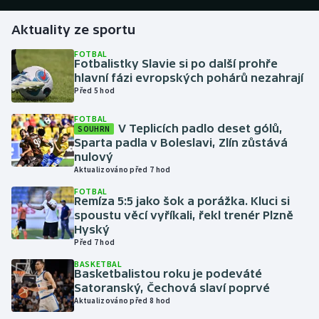
Aktuality ze sportu
Gymnastika
FOTBAL
Fotbalistky Slavie si po další prohře
Házená
hlavní fázi evropských pohárů nezahrají
Před 5 hod
Jezdectví
FOTBAL
V Teplicích padlo deset gólů,
SOUHRN
Judo
Sparta padla v Boleslavi, Zlín zůstává
nulový
Krasobruslení
Aktualizováno před 7 hod
FOTBAL
Remíza 5:5 jako šok a porážka. Kluci si
Lezení
spoustu věcí vyříkali, řekl trenér Plzně
Hyský
Lyže a snowboard
Před 7 hod
BASKETBAL
Moderní pětiboj
Basketbalistou roku je podeváté
Satoranský, Čechová slaví poprvé
Aktualizováno před 8 hod
Motorsport