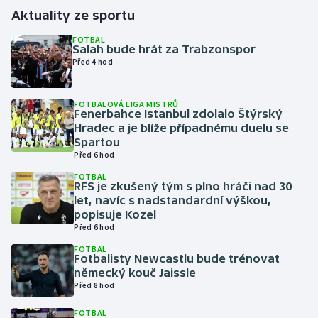
Aktuality ze sportu
Gymnastika
FOTBAL
Salah bude hrát za Trabzonspor
Před 4 hod
Házená
Jezdectví
FOTBALOVÁ LIGA MISTRŮ
Fenerbahce Istanbul zdolalo Štýrský
Hradec a je blíže případnému duelu se
Judo
Spartou
Před 6 hod
Krasobruslení
FOTBAL
RFS je zkušený tým s plno hráči nad 30
let, navíc s nadstandardní výškou,
Lezení
popisuje Kozel
Před 6 hod
Lyže a snowboard
FOTBAL
Fotbalisty Newcastlu bude trénovat
Moderní pětiboj
německý kouč Jaissle
Před 8 hod
Motorsport
FOTBAL