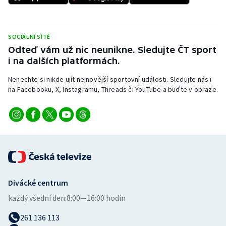
Stolní tenis
Triatlon
SOCIÁLNÍ SÍTĚ
Odteď vám už nic neunikne. Sledujte ČT sport
Veslování
i na dalších platformách.
Vodní slalom
Nenechte si nikde ujít nejnovější sportovní události. Sledujte nás i
na Facebooku, X, Instagramu, Threads či YouTube a buďte v obraze.
Volejbal
Ostatní
Divácké centrum
každý všední den:
8:00—16:00 hodin
261 136 113