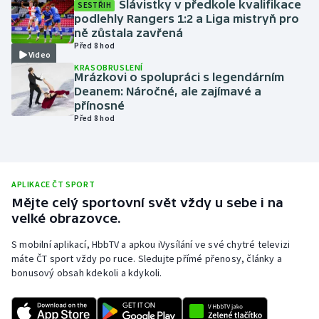
Slávistky v předkole kvalifikace
SESTŘIH
podlehly Rangers 1:2 a Liga mistryň pro
Olympijské hry
ně zůstala zavřená
Před 8 hod
Parasport
Video
KRASOBRUSLENÍ
Mrázkovi o spolupráci s legendárním
Plavání
Deanem: Náročné, ale zajímavé a
přínosné
Před 8 hod
Plážový volejbal
Ragby
APLIKACE ČT SPORT
Rychlobruslení
Mějte celý sportovní svět vždy u sebe i na
velké obrazovce.
Rychlostní kanoistika
S mobilní aplikací, HbbTV a apkou iVysílání ve své chytré televizi
máte ČT sport vždy po ruce. Sledujte přímé přenosy, články a
Short track
bonusový obsah kdekoli a kdykoli.
Sportovní střelba