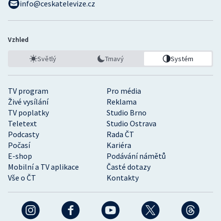
info@ceskatelevize.cz
Vzhled
Světlý
Tmavý
Systém
TV program
Pro média
Živé vysílání
Reklama
TV poplatky
Studio Brno
Teletext
Studio Ostrava
Podcasty
Rada ČT
Počasí
Kariéra
E-shop
Podávání námětů
Mobilní a TV aplikace
Časté dotazy
Vše o ČT
Kontakty