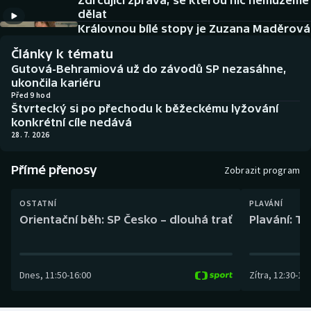
Zdrcující zpráva, se kterou nic nemůžeme
Baseball a softbal
Soutěže
dělat
Královnou bílé stopy je Zuzana Maděrová
Basketbal
Historické návraty
Články k tématu
Gutová-Behramiová už do závodů SP nezasáhne,
Biatlon
Aplikace ČT sport
ukončila kariéru
Před 9 hod
Štvrtecký si po přechodu k běžeckému lyžování
Boby a skeleton
AZ kvíz
konkrétní cíle nedává
28. 7. 2026
Box
Přímé přenosy
Zobrazit program
Curling
OSTATNÍ
PLAVÁNÍ
Dostihy
Orientační běh: SP Česko – dlouhá trať
Plavání: TK
Florbal
Dnes
,
11:50
-
16:00
Zítra
,
12:30
-
13:
Futsal
Golf