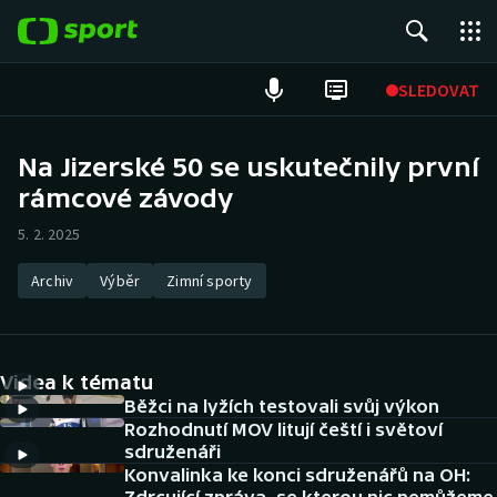
POPULÁRNÍ
SLEDOVAT
Fotbal
Na Jizerské 50 se uskutečnily první
rámcové závody
Hokej
5. 2. 2025
Tenis
Archiv
Výběr
Zimní sporty
Atletika
Cyklistika
Videa k tématu
DALŠÍ SPORTY
Běžci na lyžích testovali svůj výkon
Rozhodnutí MOV litují čeští i světoví
sdruženáři
Americký fotbal
NEPŘEHLÉDNĚTE
Konvalinka ke konci sdruženářů na OH: