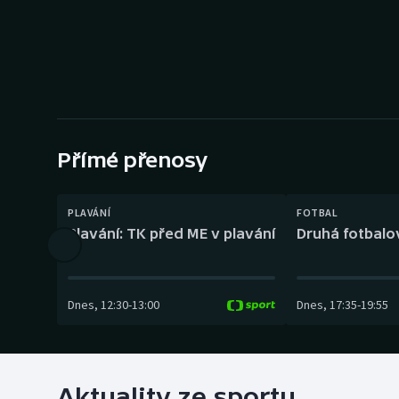
Curling
Dostihy
Florbal
Futsal
Přímé přenosy
Golf
PLAVÁNÍ
FOTBAL
Gymnastika
Plavání: TK před ME v plavání
Druhá fotbalov
Dnes
,
12:30
-
13:00
Dnes
,
17:35
-
19:55
Aktuality ze sportu