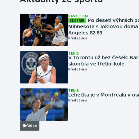
BASKETBAL
Po deseti výhrách p
SESTŘIH
Minnesota s Joklovou doma
Angeles 82:89
Před 21 min
TENIS
V Torontu už bez Češek: Ba
skončila ve třetím kole
Před 38 min
TENIS
Lehečka je v Montrealu v os
Před 55 min
Video