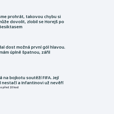
sme prohrát, takovou chybu si
ůže dovolit, zlobil se Horejš po
 Besiktasem
dal dost možná první gól hlavou.
emám úplně špatnou, zářil
á na bojkotu soutěží FIFA. Její
í nestačí a Infantinovi už nevěří
o před 10 hod