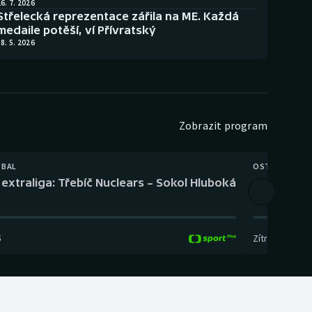
6. 7. 2026
Střelecká reprezentace zářila na ME. Každá
medaile potěší, ví Přívratský
8. 5. 2026
Zobrazit program
TBAL
OSTATNÍ
extraliga: Třebíč Nuclears – Sokol Hluboká
Orientační
5
Zítra
,
14:00
-
17