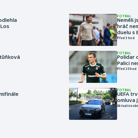
FOTBAL
odlehla
Neměli j
 Los
hráč nem
duelu s
Před 3 hod
FOTBAL
rtůňková
Polidar 
Palici n
Před 10 hod
FOTBAL
mifinále
UEFA trv
omluva j
Aktualizován