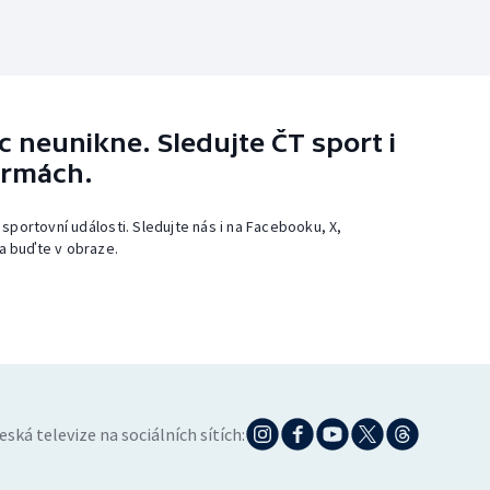
 neunikne. Sledujte ČT sport i
ormách.
 sportovní události. Sledujte nás i na Facebooku, X,
a buďte v obraze.
eská televize na sociálních sítích: