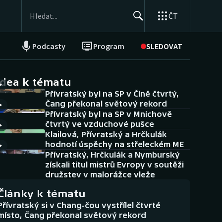
ČT
Podcasty
Program
SLEDOVAT
NEPŘEHLÉDNĚTE
Soutěže
idea k tématu
Přívratský byl na SP v Číně čtvrtý,
Historické návraty
Čang překonal světový rekord
Přívratský byl na SP v Mnichově
Aplikace ČT sport
čtvrtý ve vzduchové pušce
Klailová, Přívratský a Hrčkulák
AZ kvíz
hodnotí úspěchy na střeleckém ME
Přívratský, Hrčkulák a Nymburský
získali titul mistrů Evropy v soutěži
družstev v malorážce vleže
Články k tématu
Přívratský si v Chang-čou vystřílel čtvrté
místo, Čang překonal světový rekord