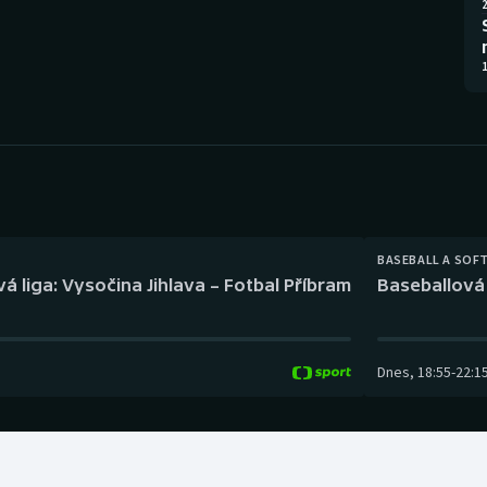
Moderní pětiboj
Triatlon
2
Motorsport
Veslování
1
Olympijské hry
Vodní slalom
Parasport
Volejbal
Plavání
Ostatní
BASEBALL A SOF
Plážový volejbal
á liga: Vysočina Jihlava – Fotbal Příbram
Baseballová 
Dnes
,
18:55
-
22:1