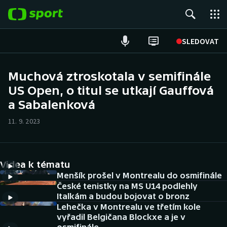
POPULÁRNÍ
SLEDOVAT
Fotbal
Muchová ztroskotala v semifinále
US Open, o titul se utkají Gauffová
Hokej
a Sabalenková
Tenis
11. 9. 2023
Atletika
Cyklistika
Videa k tématu
Menšík prošel v Montrealu do osmifinále
DALŠÍ SPORTY
České tenistky na MS U14 podlehly
Italkám a budou bojovat o bronz
Lehečka v Montrealu ve třetím kole
Americký fotbal
NEPŘEHLÉDNĚTE
vyřadil Belgičana Blockxe a je v