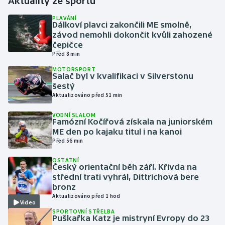
Aktuality ze sportu
PLAVÁNÍ
Gymnastika
Dálkoví plavci zakončili ME smolně,
závod nemohli dokončit kvůli zahozené
čepičce
Házená
Před 8 min
MOTORSPORT
Jezdectví
Salač byl v kvalifikaci v Silverstonu
šestý
Judo
Aktualizováno před 51 min
VODNÍ SLALOM
Krasobruslení
Famózní Kočířová získala na juniorském
ME den po kajaku titul i na kanoi
Před 56 min
Lezení
OSTATNÍ
Český orientační běh září. Křivda na
Lyže a snowboard
střední trati vyhrál, Dittrichová bere
bronz
Moderní pětiboj
Aktualizováno před 1 hod
Video
SPORTOVNÍ STŘELBA
Motorsport
Puškařka Katz je mistryní Evropy do 23