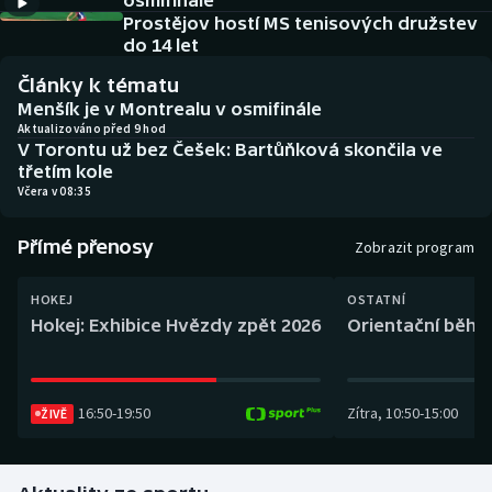
osmifinále
Baseball a softbal
Soutěže
Prostějov hostí MS tenisových družstev
do 14 let
Basketbal
Historické návraty
Články k tématu
Menšík je v Montrealu v osmifinále
Biatlon
Aplikace ČT sport
Aktualizováno před 9 hod
V Torontu už bez Češek: Bartůňková skončila ve
třetím kole
Boby a skeleton
AZ kvíz
Včera v 08:35
Box
Přímé přenosy
Zobrazit program
Curling
HOKEJ
OSTATNÍ
Hokej: Exhibice Hvězdy zpět 2026
Orientační běh: 
Dostihy
Florbal
16:50
-
19:50
Zítra
,
10:50
-
15:00
ŽIVĚ
Futsal
Golf