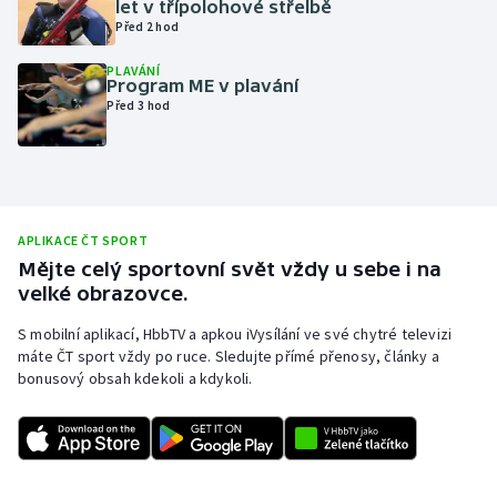
let v třípolohové střelbě
Před 2 hod
Olympijské hry
PLAVÁNÍ
Parasport
Program ME v plavání
Před 3 hod
Plavání
Plážový volejbal
APLIKACE ČT SPORT
Ragby
Mějte celý sportovní svět vždy u sebe i na
velké obrazovce.
Rychlobruslení
S mobilní aplikací, HbbTV a apkou iVysílání ve své chytré televizi
Rychlostní kanoistika
máte ČT sport vždy po ruce. Sledujte přímé přenosy, články a
bonusový obsah kdekoli a kdykoli.
Short track
Sportovní střelba