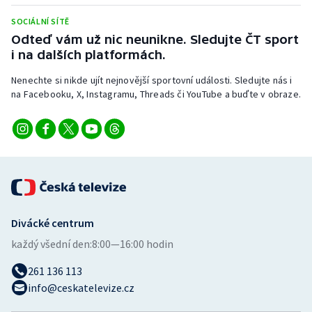
Stolní tenis
SOCIÁLNÍ SÍTĚ
Odteď vám už nic neunikne. Sledujte ČT sport
Triatlon
i na dalších platformách.
Veslování
Nenechte si nikde ujít nejnovější sportovní události. Sledujte nás i
na Facebooku, X, Instagramu, Threads či YouTube a buďte v obraze.
Vodní slalom
Volejbal
Ostatní
Divácké centrum
každý všední den:
8:00—16:00 hodin
261 136 113
info@ceskatelevize.cz