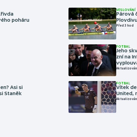
VESLOVÁNÍ
Křivda
Párová č
vého poháru
Plovdivu
Před 3 hod
FOTBAL
Jeho skv
zní na I
vyplouvá
Aktualizován
FOTBAL
en? Asi si
Vítek de
 si Staněk
United, 
Aktualizován