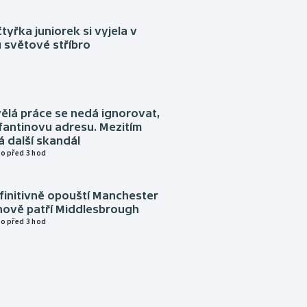
tyřka juniorek si vyjela v
 světové stříbro
ělá práce se nedá ignorovat,
nfantinovu adresu. Mezitím
 další skandál
o před 3 hod
finitivně opouští Manchester
nově patří Middlesbrough
o před 3 hod