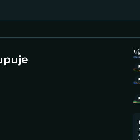
Házená
Ragby
V
upuje
Jezdectví
Rychlobruslení
Rychlostní
Judo
kanoistika
Krasobruslení
Short track
Lezení
Sportovní střelba
Lyže a snowboard
Stolní tenis