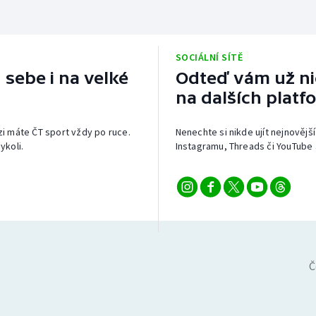
SOCIÁLNÍ SÍTĚ
 sebe i na velké
Odteď vám už nic
na dalších platf
izi máte ČT sport vždy po ruce.
Nenechte si nikde ujít nejnovější
ykoli.
Instagramu, Threads či YouTube 
Č