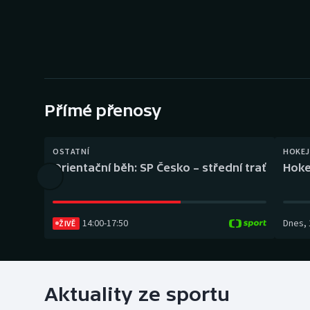
Curling
Dostihy
Florbal
Futsal
Přímé přenosy
Golf
OSTATNÍ
HOKEJ
Orientační běh: SP Česko – střední trať
Hoke
Gymnastika
14:00
-
17:50
Dnes
,
ŽIVĚ
Aktuality ze sportu