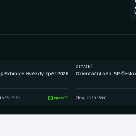
Moderní pětiboj
Triatlon
V
Motorsport
Veslování
Olympijské hry
Vodní slalom
Parasport
Volejbal
Plavání
Ostatní
OSTATNÍ
j: Exhibice Hvězdy zpět 2026
Orientační běh: SP Česko
Plážový volejbal
16:55
-
19:30
Zítra
,
10:50
-
15:00