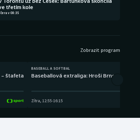
V Torontu už bez Češek: Bartůňková skončila
ve třetím kole
čera v 08:35
Zobrazit program
BASEBALL A SOFTBAL
 – štafeta
Baseballová extraliga: Hroši Brno – Eagles
Zítra
,
12:55
-
16:15