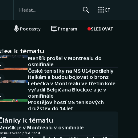
ČT
Podcasty
Program
SLEDOVAT
NEPŘEHLÉDNĚTE
Soutěže
idea k tématu
Menšík prošel v Montrealu do
Historické návraty
osmifinále
České tenistky na MS U14 podlehly
Aplikace ČT sport
Italkám a budou bojovat o bronz
Lehečka v Montrealu ve třetím kole
AZ kvíz
vyřadil Belgičana Blockxe a je v
osmifinále
Prostějov hostí MS tenisových
družstev do 14 let
Články k tématu
Menšík je v Montrealu v osmifinále
Aktualizováno před 7 hod