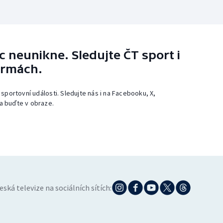
 neunikne. Sledujte ČT sport i
ormách.
 sportovní události. Sledujte nás i na Facebooku, X,
a buďte v obraze.
eská televize na sociálních sítích: