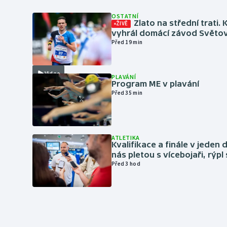
OSTATNÍ
Zlato na střední trati. 
ŽIVĚ
vyhrál domácí závod Světo
Před 19 min
Video
PLAVÁNÍ
Program ME v plavání
Před 35 min
ATLETIKA
Kvalifikace a finále v jeden d
nás pletou s vícebojaři, rýpl
Před 3 hod