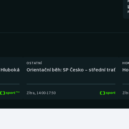
Moderní pětiboj
Triatlon
Motorsport
Veslování
Olympijské hry
Vodní slalom
Parasport
Volejbal
Plavání
Ostatní
OSTATNÍ
HO
l Hluboká
Orientační běh: SP Česko – střední trať
Ho
Plážový volejbal
Zítra
,
14:00
-
17:50
Zítr