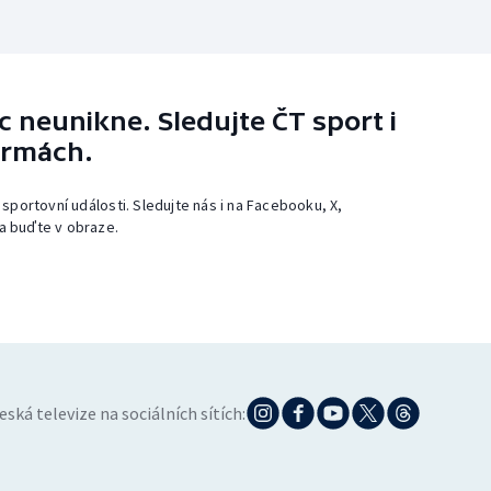
 neunikne. Sledujte ČT sport i
ormách.
 sportovní události. Sledujte nás i na Facebooku, X,
a buďte v obraze.
eská televize na sociálních sítích: