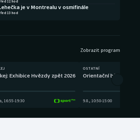
Před 12 hod
Lehečka je v Montrealu v osmifinále
Před 13 hod
Zobrazit program
KEJ
OSTATNÍ
kej: Exhibice Hvězdy zpět 2026
Orientační běh: SP Čes
a
,
16:55
-
19:30
9.8.
,
10:50
-
15:00