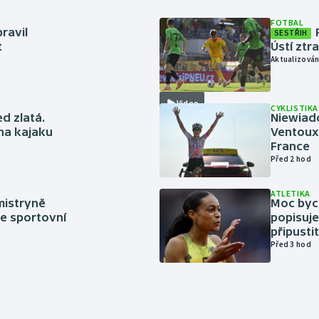
FOTBAL
ravil
SESTŘIH
t
Ústí ztr
Aktualizován
Video
CYKLISTIKA
ed zlatá.
Niewiad
 na kajaku
Ventoux 
France
Před 2 hod
ATLETIKA
mistryně
Moc bych
ze sportovní
popisuje
připustit
Před 3 hod