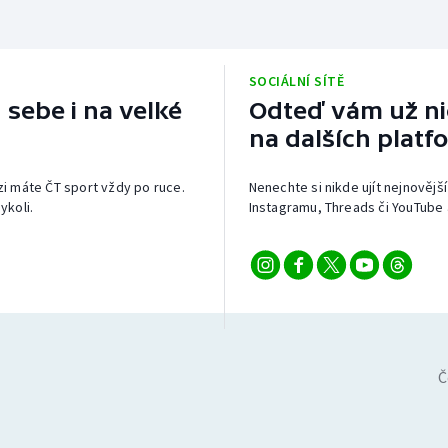
SOCIÁLNÍ SÍTĚ
 sebe i na velké
Odteď vám už nic
na dalších platf
izi máte ČT sport vždy po ruce.
Nenechte si nikde ujít nejnovější
ykoli.
Instagramu, Threads či YouTube 
Č