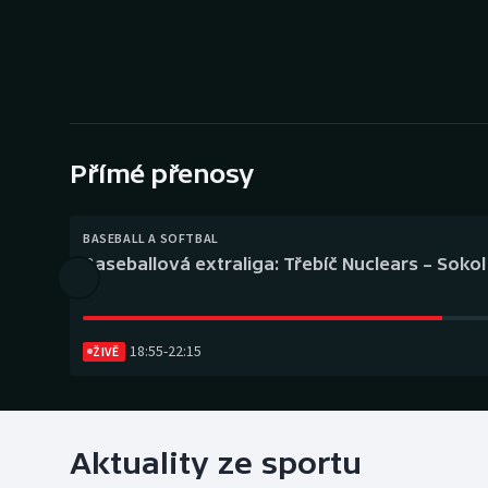
Curling
Dostihy
Florbal
Futsal
Přímé přenosy
Golf
BASEBALL A SOFTBAL
Baseballová extraliga: Třebíč Nuclears – Soko
Gymnastika
18:55
-
22:15
ŽIVĚ
Aktuality ze sportu