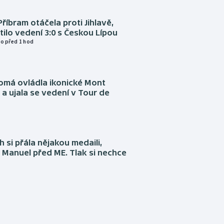
Příbram otáčela proti Jihlavě,
atilo vedení 3:0 s Českou Lípou
o před 1 hod
omá ovládla ikonické Mont
a ujala se vedení v Tour de
 si přála nějakou medaili,
 Manuel před ME. Tlak si nechce