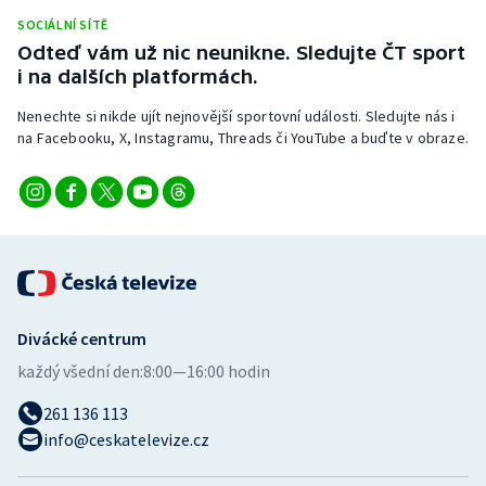
Stolní tenis
SOCIÁLNÍ SÍTĚ
Odteď vám už nic neunikne. Sledujte ČT sport
Triatlon
i na dalších platformách.
Nenechte si nikde ujít nejnovější sportovní události. Sledujte nás i
Veslování
na Facebooku, X, Instagramu, Threads či YouTube a buďte v obraze.
Vodní slalom
Volejbal
Ostatní
Divácké centrum
každý všední den:
8:00—16:00 hodin
261 136 113
info@ceskatelevize.cz