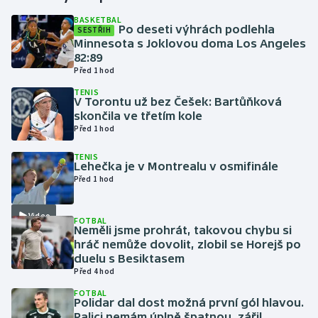
BASKETBAL
Po deseti výhrách podlehla
SESTŘIH
Gymnastika
Minnesota s Joklovou doma Los Angeles
82:89
Házená
Před 1 hod
TENIS
Jezdectví
V Torontu už bez Češek: Bartůňková
skončila ve třetím kole
Před 1 hod
Judo
TENIS
Lehečka je v Montrealu v osmifinále
Krasobruslení
Před 1 hod
Lezení
Video
FOTBAL
Neměli jsme prohrát, takovou chybu si
Lyže a snowboard
hráč nemůže dovolit, zlobil se Horejš po
duelu s Besiktasem
Moderní pětiboj
Před 4 hod
FOTBAL
Polidar dal dost možná první gól hlavou.
Motorsport
Palici nemám úplně špatnou, zářil