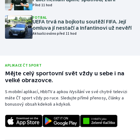
Před 11 hod
Olympijské hry
FOTBAL
UEFA trvá na bojkotu soutěží FIFA. Její
Parasport
omluva jí nestačí a Infantinovi už nevěří
Aktualizováno před 11 hod
Plavání
Plážový volejbal
APLIKACE ČT SPORT
Ragby
Mějte celý sportovní svět vždy u sebe i na
velké obrazovce.
Rychlobruslení
S mobilní aplikací, HbbTV a apkou iVysílání ve své chytré televizi
máte ČT sport vždy po ruce. Sledujte přímé přenosy, články a
Rychlostní kanoistika
bonusový obsah kdekoli a kdykoli.
Short track
Sportovní střelba