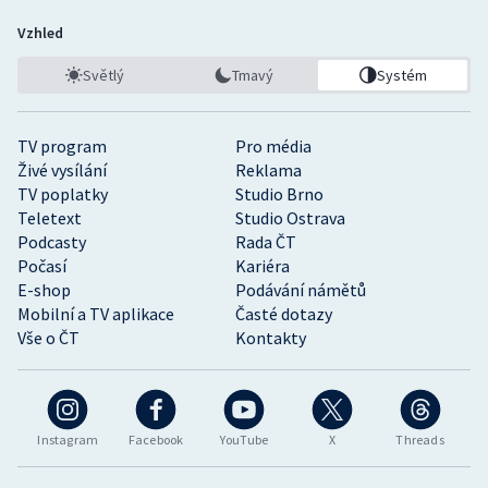
Vzhled
Světlý
Tmavý
Systém
TV program
Pro média
Živé vysílání
Reklama
TV poplatky
Studio Brno
Teletext
Studio Ostrava
Podcasty
Rada ČT
Počasí
Kariéra
E-shop
Podávání námětů
Mobilní a TV aplikace
Časté dotazy
Vše o ČT
Kontakty
Instagram
Facebook
YouTube
X
Threads