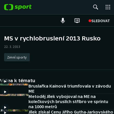
POPULÁRNÍ
SLEDOVAT
Fotbal
MS v rychlobruslení 2013 Rusko
Hokej
22. 3. 2013
Tenis
Zimní sporty
Atletika
Videa k tématu
Cyklistika
Bruslařka Kainová triumfovala v závodu
ME
DALŠÍ SPORTY
Metoděj Jílek vybojoval na ME na
kolečkových bruslích stříbro ve sprintu
Americký fotbal
NEPŘEHLÉDNĚTE
na 1000 metrů
Jílek získal Cenu Jiřího Gutha-Jarkovského