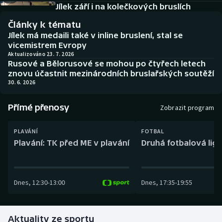
Baseball a softbal
Soutěže
Jílek září i na kolečkových bruslích
Články k tématu
Basketbal
Historické návraty
Jílek má medaili také v inline bruslení, stal se
vicemistrem Evropy
Biatlon
Aplikace ČT sport
Aktualizováno 23. 7. 2026
Rusové a Bělorusové se mohou po čtyřech letech
znovu účastnit mezinárodních bruslařských soutěží
Boby a skeleton
AZ kvíz
30. 6. 2026
Box
Přímé přenosy
Zobrazit program
Curling
PLAVÁNÍ
FOTBAL
Plavání: TK před ME v plavání
Druhá fotbalová liga
Dostihy
Florbal
Dnes
,
12:30
-
13:00
Dnes
,
17:35
-
19:55
Futsal
Aktuality ze sportu
Golf