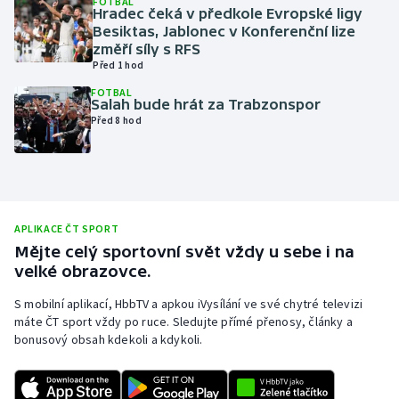
FOTBAL
Hradec čeká v předkole Evropské ligy
Olympijské hry
Besiktas, Jablonec v Konferenční lize
změří síly s RFS
Před 1 hod
Parasport
FOTBAL
Salah bude hrát za Trabzonspor
Plavání
Před 8 hod
Plážový volejbal
Ragby
APLIKACE ČT SPORT
Rychlobruslení
Mějte celý sportovní svět vždy u sebe i na
velké obrazovce.
Rychlostní kanoistika
S mobilní aplikací, HbbTV a apkou iVysílání ve své chytré televizi
máte ČT sport vždy po ruce. Sledujte přímé přenosy, články a
Short track
bonusový obsah kdekoli a kdykoli.
Sportovní střelba