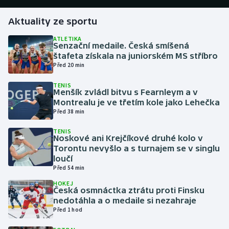
Aktuality ze sportu
Gymnastika
ATLETIKA
Senzační medaile. Česká smíšená
Házená
štafeta získala na juniorském MS stříbro
Před 20 min
Jezdectví
TENIS
Menšík zvládl bitvu s Fearnleym a v
Judo
Montrealu je ve třetím kole jako Lehečka
Před 38 min
Krasobruslení
TENIS
Noskové ani Krejčíkové druhé kolo v
Lezení
Torontu nevyšlo a s turnajem se v singlu
loučí
Před 54 min
Lyže a snowboard
HOKEJ
Česká osmnáctka ztrátu proti Finsku
Moderní pětiboj
nedotáhla a o medaile si nezahraje
Před 1 hod
Motorsport