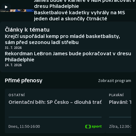
James bude v kariéře v NBA pokračovat v
Baseball a softbal
Soutěže
dresu Philadelphie
Basketbalové kadetky vyhrály na MS
Basketbal
Historické návraty
jeden duel a skončily čtrnácté
Články k tématu
Biatlon
Aplikace ČT sport
Krejčí uspořádal kemp pro mladé basketbalisty,
sám před sezonou ladí střelbu
Boby a skeleton
AZ kvíz
31. 7. 2026
Rekordman LeBron James bude pokračovat v dresu
Philadelphie
Box
24. 7. 2026
Curling
Přímé přenosy
Zobrazit program
Dostihy
OSTATNÍ
PLAVÁNÍ
Orientační běh: SP Česko – dlouhá trať
Plavání: TK
Florbal
Futsal
Dnes
,
11:50
-
16:00
Zítra
,
12:30
-
13:
Golf