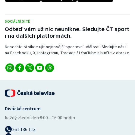
Stolní tenis
Triatlon
SOCIÁLNÍ SÍTĚ
Odteď vám už nic neunikne. Sledujte ČT sport
Veslování
i na dalších platformách.
Nenechte si nikde ujít nejnovější sportovní události. Sledujte nás i
Vodní slalom
na Facebooku, X, Instagramu, Threads či YouTube a buďte v obraze.
Volejbal
Ostatní
Divácké centrum
každý všední den:
8:00—16:00 hodin
261 136 113