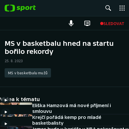
POPULÁRNÍ
SLEDOVAT
Fotbal
MS v basketbalu hned na startu
bořilo rekordy
Hokej
25. 8. 2023
Tenis
MS v basketbalu mužů
Atletika
Cyklistika
Videa k tématu
DALŠÍ SPORTY
Eliška Hamzová má nové příjmení i
smlouvu
Krejčí pořádá kemp pro mladé
Americký fotbal
NEPŘEHLÉDNĚTE
basketbalisty