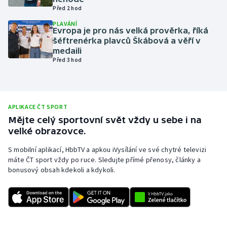
Před 2 hod
Olympijské hry
PLAVÁNÍ
Evropa je pro nás velká prověrka, říká
Parasport
šéftrenérka plavců Škábová a věří v
medaili
Před 3 hod
Plavání
Plážový volejbal
APLIKACE ČT SPORT
Ragby
Mějte celý sportovní svět vždy u sebe i na
velké obrazovce.
Rychlobruslení
S mobilní aplikací, HbbTV a apkou iVysílání ve své chytré televizi
máte ČT sport vždy po ruce. Sledujte přímé přenosy, články a
Rychlostní kanoistika
bonusový obsah kdekoli a kdykoli.
Short track
Sportovní střelba