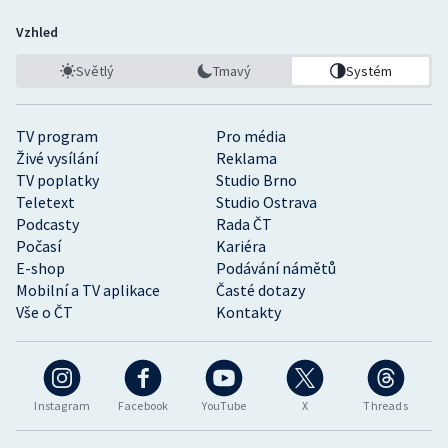
Vzhled
Světlý
Tmavý
Systém
TV program
Pro média
Živé vysílání
Reklama
TV poplatky
Studio Brno
Teletext
Studio Ostrava
Podcasty
Rada ČT
Počasí
Kariéra
E-shop
Podávání námětů
Mobilní a TV aplikace
Časté dotazy
Vše o ČT
Kontakty
Instagram
Facebook
YouTube
X
Threads