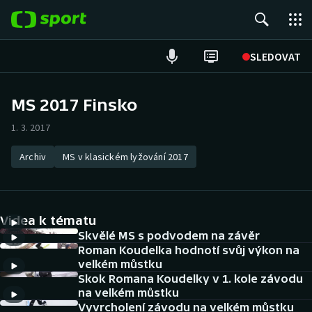
POPULÁRNÍ
SLEDOVAT
Fotbal
MS 2017 Finsko
Hokej
1. 3. 2017
Tenis
Archiv
MS v klasickém lyžování 2017
Atletika
Videa k tématu
Cyklistika
Skvělé MS s podvodem na závěr
Roman Koudelka hodnotí svůj výkon na
DALŠÍ SPORTY
velkém můstku
Skok Romana Koudelky v 1. kole závodu
Americký fotbal
NEPŘEHLÉDNĚTE
na velkém můstku
Vyvrcholení závodu na velkém můstku