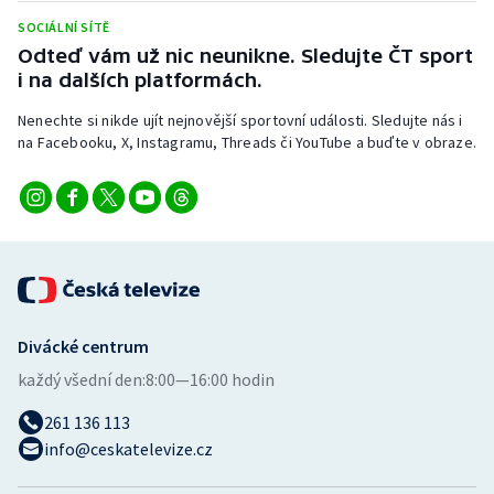
Stolní tenis
SOCIÁLNÍ SÍTĚ
Odteď vám už nic neunikne. Sledujte ČT sport
Triatlon
i na dalších platformách.
Veslování
Nenechte si nikde ujít nejnovější sportovní události. Sledujte nás i
na Facebooku, X, Instagramu, Threads či YouTube a buďte v obraze.
Vodní slalom
Volejbal
Ostatní
Divácké centrum
každý všední den:
8:00—16:00 hodin
261 136 113
info@ceskatelevize.cz