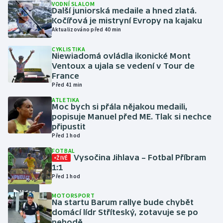
VODNÍ SLALOM
Další juniorská medaile a hned zlatá.
Kočířová je mistryní Evropy na kajaku
Gymnastika
Aktualizováno před 40 min
Házená
CYKLISTIKA
Niewiadomá ovládla ikonické Mont
Ventoux a ujala se vedení v Tour de
Jezdectví
France
Před 41 min
Judo
ATLETIKA
Moc bych si přála nějakou medaili,
popisuje Manuel před ME. Tlak si nechce
Krasobruslení
připustit
Před 1 hod
Lezení
FOTBAL
Vysočina Jihlava – Fotbal Příbram
ŽIVĚ
Lyže a snowboard
1:1
Před 1 hod
Moderní pětiboj
Video
MOTORSPORT
Na startu Barum rallye bude chybět
domácí lídr Stříteský, zotavuje se po
Motorsport
nehodě