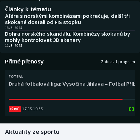
Baseball a softbal
Soutěže
Články k tématu
Aféra s norskými kombinézami pokračuje, další tři
Basketbal
Historické návraty
skokané dostali od FIS stopku
13. 3. 2025
Dohra norského skandálu. Kombinézy skokanů by
Biatlon
Aplikace ČT sport
mohly kontrolovat 3D skenery
11. 3. 2025
Boby a skeleton
AZ kvíz
Přímé přenosy
Zobrazit program
Box
FOTBAL
Curling
Druhá fotbalová liga: Vysočina Jihlava – Fotbal Příb
Dostihy
17:35
-
19:55
Florbal
ŽIVĚ
Futsal
Aktuality ze sportu
Golf