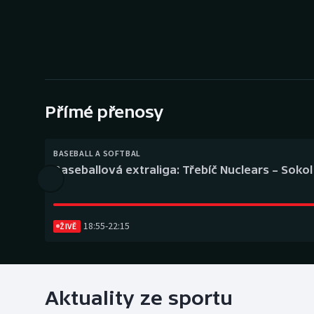
Curling
Dostihy
Florbal
Futsal
Přímé přenosy
Golf
BASEBALL A SOFTBAL
Baseballová extraliga: Třebíč Nuclears – Soko
Gymnastika
18:55
-
22:15
ŽIVĚ
Aktuality ze sportu