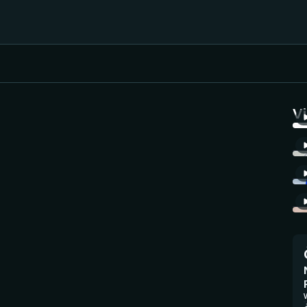
Házená
Ragby
V
Jezdectví
Rychlobruslení
Rychlostní
Judo
kanoistika
Krasobruslení
Short track
Lezení
Sportovní střelba
Lyže a snowboard
Stolní tenis
V