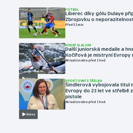
FOTBAL
Liberec díky gólu Dulaye přip
Zbrojovku o neporazitelnos
Před 52 min
VODNÍ SLALOM
Další juniorská medaile a hn
Kočířová je mistryní Evropy
Aktualizováno před 1 hod
Video
SPORTOVNÍ STŘELBA
Šindlerová vybojovala titul 
Evropy do 23 let ve střelbě 
pistole
Aktualizováno před 1 hod
Video