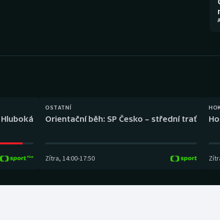
Moderní pětiboj
Triatlon
A
Motorsport
Veslování
Olympijské hry
Vodní slalom
Parasport
Volejbal
Plavání
Ostatní
OSTATNÍ
HO
l Hluboká
Orientační běh: SP Česko – střední trať
Ho
Plážový volejbal
Zítra
,
14:00
-
17:50
Zítr