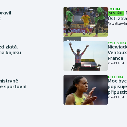
FOTBAL
ravil
SESTŘIH
t
Ústí ztr
Aktualizován
Video
CYKLISTIKA
ed zlatá.
Niewiad
 na kajaku
Ventoux 
France
Před 3 hod
ATLETIKA
mistryně
Moc bych
ze sportovní
popisuje
připustit
Před 3 hod