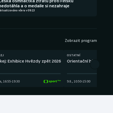
Česká osmnáctka ztrátu proti Finsku
nedotáhla a o medaile si nezahraje
ktualizováno včera v 09:23
Zobrazit program
KEJ
OSTATNÍ
kej: Exhibice Hvězdy zpět 2026
Orientační běh: SP Čes
a
,
16:55
-
19:30
9.8.
,
10:50
-
15:00