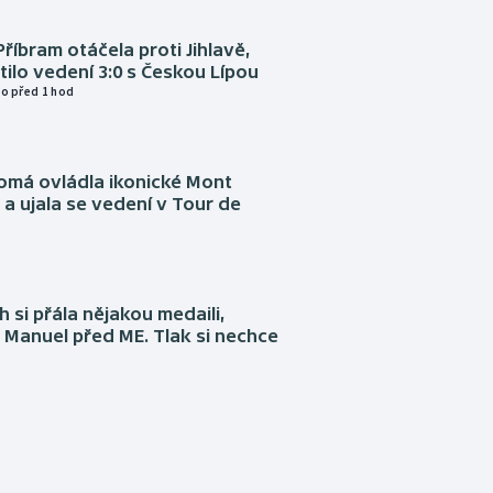
Příbram otáčela proti Jihlavě,
atilo vedení 3:0 s Českou Lípou
o před 1 hod
omá ovládla ikonické Mont
a ujala se vedení v Tour de
 si přála nějakou medaili,
 Manuel před ME. Tlak si nechce