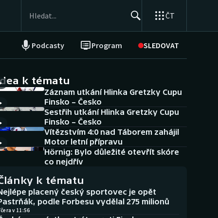
ČT
Podcasty
Program
SLEDOVAT
NEPŘEHLÉDNĚTE
Soutěže
idea k tématu
Záznam utkání Hlinka Gretzky Cupu
Historické návraty
Finsko – Česko
Sestřih utkání Hlinka Gretzky Cupu
Aplikace ČT sport
Finsko – Česko
Vítězstvím 4:0 nad Táborem zahájil
AZ kvíz
Motor letní přípravu
Hörnig: Bylo důležité otevřít skóre
co nejdřív
Články k tématu
Nejlépe placený český sportovec je opět
Pastrňák, podle Forbesu vydělal 275 milionů
čera v 11:56