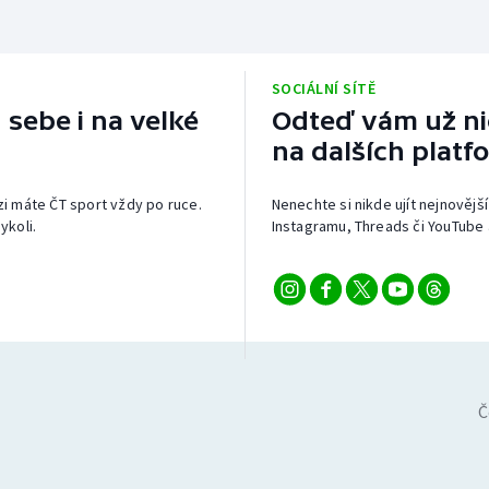
SOCIÁLNÍ SÍTĚ
 sebe i na velké
Odteď vám už nic
na dalších platf
izi máte ČT sport vždy po ruce.
Nenechte si nikde ujít nejnovější
ykoli.
Instagramu, Threads či YouTube 
Č