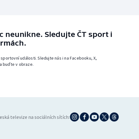
 neunikne. Sledujte ČT sport i
ormách.
 sportovní události. Sledujte nás i na Facebooku, X,
a buďte v obraze.
eská televize na sociálních sítích: