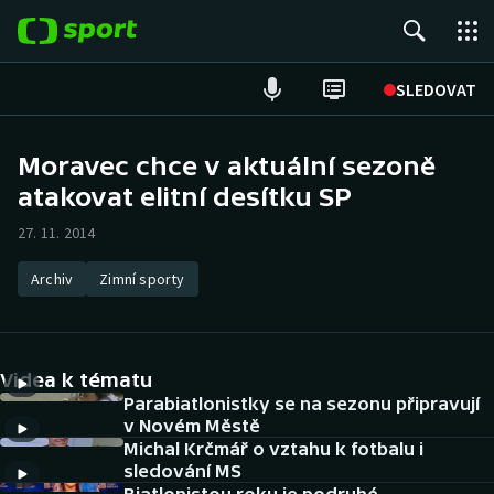
POPULÁRNÍ
SLEDOVAT
Fotbal
Moravec chce v aktuální sezoně
atakovat elitní desítku SP
Hokej
27. 11. 2014
Tenis
Archiv
Zimní sporty
Atletika
Cyklistika
Videa k tématu
DALŠÍ SPORTY
Parabiatlonistky se na sezonu připravují
v Novém Městě
Michal Krčmář o vztahu k fotbalu i
Americký fotbal
NEPŘEHLÉDNĚTE
sledování MS