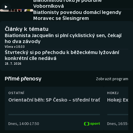
Biatlonistou roku je podruhé
Baseball a softbal
Soutěže
Voborníková
Biatlonisty povedou domácí legendy
Basketbal
Historické návraty
Moravec se Šlesingrem
Články k tématu
Biatlon
Aplikace ČT sport
Biatlonista Jacquelin si plní cyklistický sen, čekají
ho dva závody
Boby a skeleton
AZ kvíz
Včera v 10:33
Štvrtecký si po přechodu k běžeckému lyžování
konkrétní cíle nedává
Box
28. 7. 2026
Curling
Přímé přenosy
Zobrazit program
Dostihy
OSTATNÍ
HOKEJ
Orientační běh: SP Česko – střední trať
Hokej: Exh
Florbal
Futsal
Dnes
,
14:00
-
17:50
Dnes
,
16:55
-
19
Golf