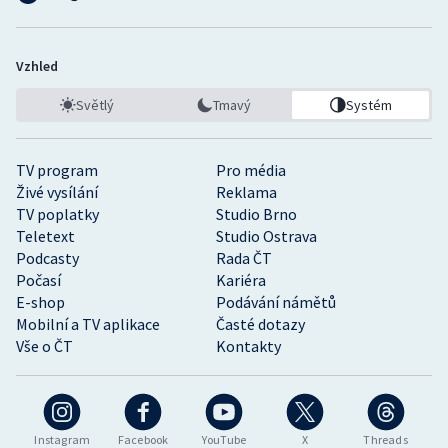
Vzhled
Světlý
Tmavý
Systém
TV program
Pro média
Živé vysílání
Reklama
TV poplatky
Studio Brno
Teletext
Studio Ostrava
Podcasty
Rada ČT
Počasí
Kariéra
E-shop
Podávání námětů
Mobilní a TV aplikace
Časté dotazy
Vše o ČT
Kontakty
Instagram
Facebook
YouTube
X
Threads