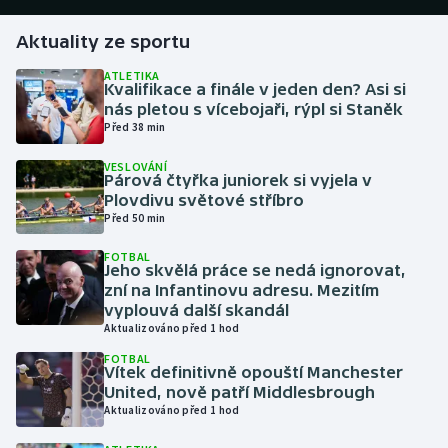
Aktuality ze sportu
Gymnastika
ATLETIKA
Kvalifikace a finále v jeden den? Asi si
Házená
nás pletou s vícebojaři, rýpl si Staněk
Před 38 min
Jezdectví
VESLOVÁNÍ
Párová čtyřka juniorek si vyjela v
Judo
Plovdivu světové stříbro
Před 50 min
Krasobruslení
FOTBAL
Jeho skvělá práce se nedá ignorovat,
Lezení
zní na Infantinovu adresu. Mezitím
vyplouvá další skandál
Aktualizováno před 1 hod
Lyže a snowboard
FOTBAL
Vítek definitivně opouští Manchester
Moderní pětiboj
United, nově patří Middlesbrough
Aktualizováno před 1 hod
Motorsport