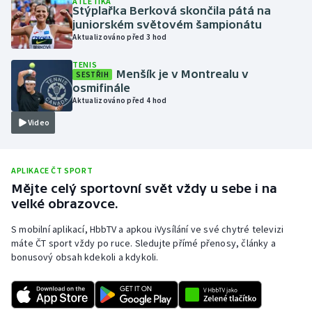
ATLETIKA
Stýplařka Berková skončila pátá na
Olympijské hry
juniorském světovém šampionátu
Aktualizováno před 3 hod
Parasport
TENIS
Menšík je v Montrealu v
SESTŘIH
Plavání
osmifinále
Aktualizováno před 4 hod
Plážový volejbal
Video
Ragby
APLIKACE ČT SPORT
Rychlobruslení
Mějte celý sportovní svět vždy u sebe i na
velké obrazovce.
Rychlostní kanoistika
S mobilní aplikací, HbbTV a apkou iVysílání ve své chytré televizi
máte ČT sport vždy po ruce. Sledujte přímé přenosy, články a
Short track
bonusový obsah kdekoli a kdykoli.
Sportovní střelba