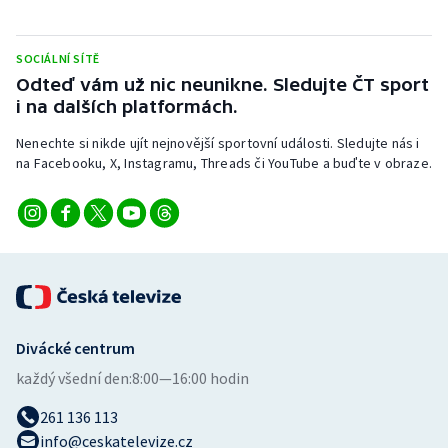
Stolní tenis
SOCIÁLNÍ SÍTĚ
Triatlon
Odteď vám už nic neunikne. Sledujte ČT sport
i na dalších platformách.
Veslování
Nenechte si nikde ujít nejnovější sportovní události. Sledujte nás i
Vodní slalom
na Facebooku, X, Instagramu, Threads či YouTube a buďte v obraze.
Volejbal
Ostatní
Divácké centrum
každý všední den:
8:00—16:00 hodin
261 136 113
info@ceskatelevize.cz