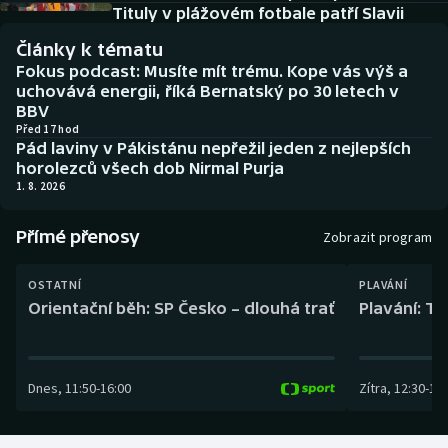
Baseball a softbal
Soutěže
Tituly v plážovém fotbale patří Slavii
Články k tématu
Basketbal
Historické návraty
Fokus podcast: Musíte mít trému. Kope vás výš a
uchovává energii, říká Bernatský po 30 letech v
Biatlon
Aplikace ČT sport
BBV
Před 17 hod
Pád laviny v Pákistánu nepřežil jeden z nejlepších
Boby a skeleton
AZ kvíz
horolezců všech dob Nirmal Purja
1. 8. 2026
Box
Přímé přenosy
Zobrazit program
Curling
OSTATNÍ
PLAVÁNÍ
Dostihy
Orientační běh: SP Česko – dlouhá trať
Plavání: TK
Florbal
Dnes
,
11:50
-
16:00
Zítra
,
12:30
-
13:
Futsal
Golf