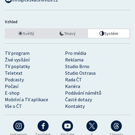
Vzhled
Světlý
Tmavý
Systém
TV program
Pro média
Živé vysílání
Reklama
TV poplatky
Studio Brno
Teletext
Studio Ostrava
Podcasty
Rada ČT
Počasí
Kariéra
E-shop
Podávání námětů
Mobilní a TV aplikace
Časté dotazy
Vše o ČT
Kontakty
Instagram
Facebook
YouTube
X
Threads