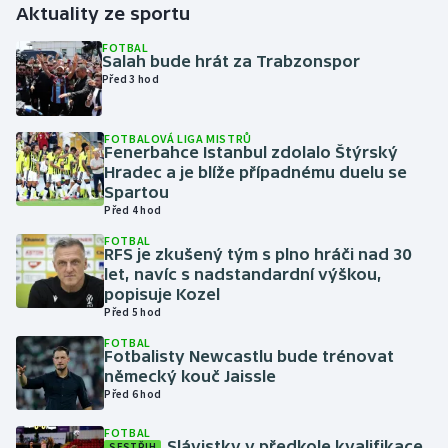
Aktuality ze sportu
Gymnastika
FOTBAL
Salah bude hrát za Trabzonspor
Před 3 hod
Házená
FOTBALOVÁ LIGA MISTRŮ
Jezdectví
Fenerbahce Istanbul zdolalo Štýrský
Hradec a je blíže případnému duelu se
Judo
Spartou
Před 4 hod
Krasobruslení
FOTBAL
RFS je zkušený tým s plno hráči nad 30
let, navíc s nadstandardní výškou,
Lezení
popisuje Kozel
Před 5 hod
Lyže a snowboard
FOTBAL
Fotbalisty Newcastlu bude trénovat
německý kouč Jaissle
Moderní pětiboj
Před 6 hod
Motorsport
FOTBAL
Slávistky v předkole kvalifikace
SESTŘIH