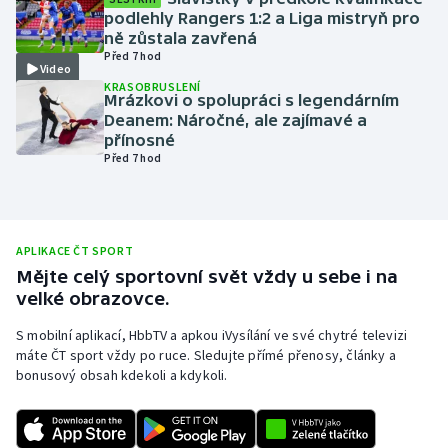
podlehly Rangers 1:2 a Liga mistryň pro
Olympijské hry
ně zůstala zavřená
Před 7 hod
Video
Parasport
KRASOBRUSLENÍ
Mrázkovi o spolupráci s legendárním
Deanem: Náročné, ale zajímavé a
Plavání
přínosné
Před 7 hod
Plážový volejbal
Ragby
APLIKACE ČT SPORT
Rychlobruslení
Mějte celý sportovní svět vždy u sebe i na
velké obrazovce.
Rychlostní kanoistika
S mobilní aplikací, HbbTV a apkou iVysílání ve své chytré televizi
máte ČT sport vždy po ruce. Sledujte přímé přenosy, články a
Short track
bonusový obsah kdekoli a kdykoli.
Sportovní střelba