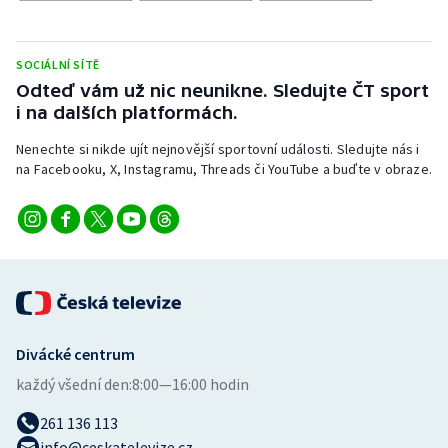
Stolní tenis
Triatlon
SOCIÁLNÍ SÍTĚ
Odteď vám už nic neunikne. Sledujte ČT sport
Veslování
i na dalších platformách.
Nenechte si nikde ujít nejnovější sportovní události. Sledujte nás i
Vodní slalom
na Facebooku, X, Instagramu, Threads či YouTube a buďte v obraze.
Volejbal
Ostatní
Divácké centrum
každý všední den:
8:00—16:00 hodin
261 136 113
info@ceskatelevize.cz