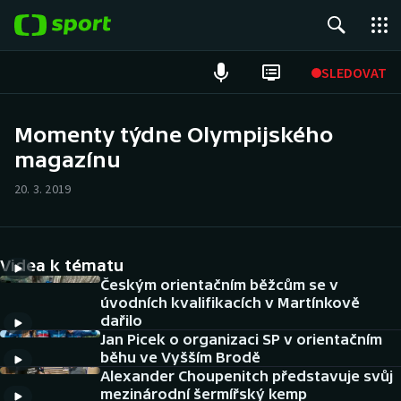
POPULÁRNÍ
SLEDOVAT
Fotbal
Momenty týdne Olympijského
magazínu
Hokej
20. 3. 2019
Tenis
Atletika
Videa k tématu
Cyklistika
Českým orientačním běžcům se v
úvodních kvalifikacích v Martínkově
dařilo
DALŠÍ SPORTY
Jan Picek o organizaci SP v orientačním
běhu ve Vyšším Brodě
Americký fotbal
NEPŘEHLÉDNĚTE
Alexander Choupenitch představuje svůj
mezinárodní šermířský kemp