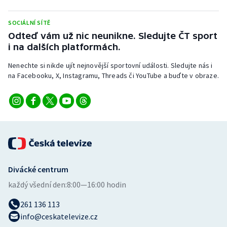
Stolní tenis
SOCIÁLNÍ SÍTĚ
Triatlon
Odteď vám už nic neunikne. Sledujte ČT sport
i na dalších platformách.
Veslování
Nenechte si nikde ujít nejnovější sportovní události. Sledujte nás i
na Facebooku, X, Instagramu, Threads či YouTube a buďte v obraze.
Vodní slalom
Volejbal
Ostatní
Divácké centrum
každý všední den:
8:00—16:00 hodin
261 136 113
info@ceskatelevize.cz