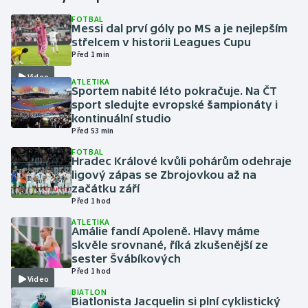
FOTBAL
Messi dal prví góly po MS a je nejlepším
Gymnastika
střelcem v historii Leagues Cupu
Před 1 min
Házená
Video
ATLETIKA
Sportem nabité léto pokračuje. Na ČT
Jezdectví
sport sledujte evropské šampionáty i
kontinuální studio
Judo
Před 53 min
FOTBAL
Hradec Králové kvůli pohárům odehraje
Krasobruslení
ligový zápas se Zbrojovkou až na
začátku září
Lezení
Před 1 hod
ATLETIKA
Lyže a snowboard
Amálie fandí Apoleně. Hlavy máme
skvěle srovnané, říká zkušenější ze
sester Švábíkových
Moderní pětiboj
Před 1 hod
Video
BIATLON
Motorsport
Biatlonista Jacquelin si plní cyklistický