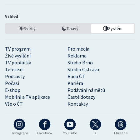
Vzhled
Světlý
Tmavý
Systém
TV program
Pro média
Živé vysílání
Reklama
TV poplatky
Studio Brno
Teletext
Studio Ostrava
Podcasty
Rada ČT
Počasí
Kariéra
E-shop
Podávání námětů
Mobilní a TV aplikace
Časté dotazy
Vše o ČT
Kontakty
Instagram
Facebook
YouTube
X
Threads