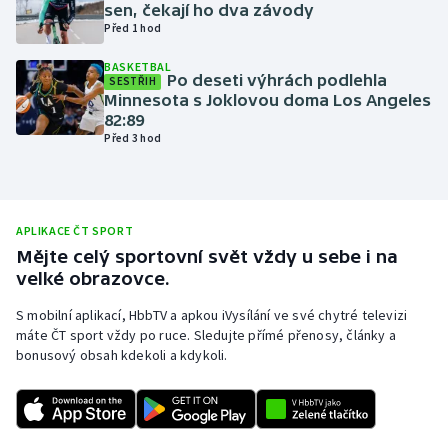
sen, čekají ho dva závody
Olympijské hry
Před 1 hod
BASKETBAL
Parasport
Po deseti výhrách podlehla
SESTŘIH
Minnesota s Joklovou doma Los Angeles
82:89
Plavání
Před 3 hod
Plážový volejbal
Ragby
APLIKACE ČT SPORT
Mějte celý sportovní svět vždy u sebe i na
Rychlobruslení
velké obrazovce.
S mobilní aplikací, HbbTV a apkou iVysílání ve své chytré televizi
Rychlostní kanoistika
máte ČT sport vždy po ruce. Sledujte přímé přenosy, články a
bonusový obsah kdekoli a kdykoli.
Short track
Sportovní střelba