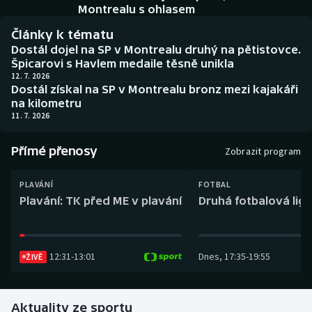
Baseball a softbal
Soutěže
Montrealu s ohlasem
Články k tématu
Basketbal
Historické návraty
Dostál dojel na SP v Montrealu druhý na pětistovce.
Špicarovi s Havlem medaile těsně unikla
Biatlon
Aplikace ČT sport
12. 7. 2026
Dostál získal na SP v Montrealu bronz mezi kajakáři
na kilometru
Boby a skeleton
AZ kvíz
11. 7. 2026
Box
Přímé přenosy
Zobrazit program
Curling
PLAVÁNÍ
FOTBAL
Plavání: TK před ME v plavání
Druhá fotbalová liga
Dostihy
Florbal
12:31
-
13:01
Dnes
,
17:35
-
19:55
ŽIVĚ
Futsal
Aktuality ze sportu
Golf