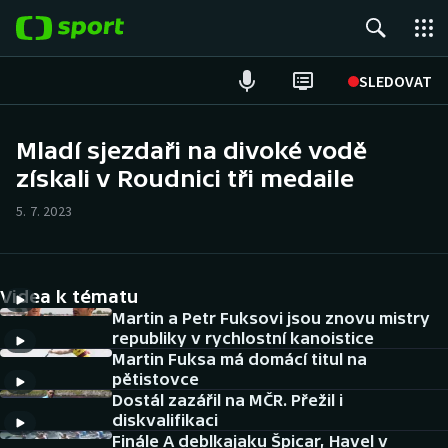
POPULÁRNÍ
SLEDOVAT
Fotbal
Mladí sjezdaři na divoké vodě
získali v Roudnici tři medaile
Hokej
5. 7. 2023
Tenis
Atletika
Videa k tématu
Cyklistika
Martin a Petr Fuksovi jsou znovu mistry
republiky v rychlostní kanoistice
Martin Fuksa má domácí titul na
DALŠÍ SPORTY
pětistovce
Dostál zazářil na MČR. Přežil i
Americký fotbal
NEPŘEHLÉDNĚTE
diskvalifikaci
Finále A deblkajaku Špicar, Havel v