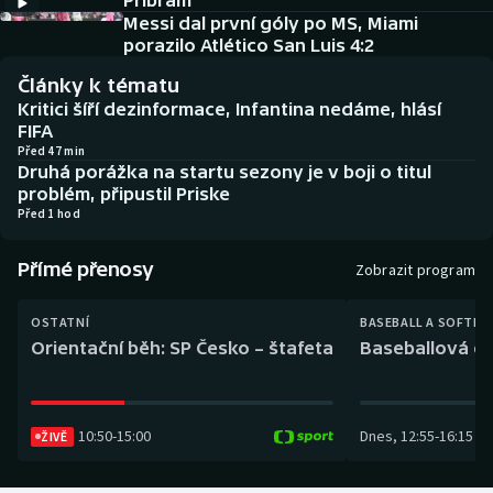
Příbram
Baseball a softbal
Soutěže
Messi dal první góly po MS, Miami
porazilo Atlético San Luis 4:2
Basketbal
Historické návraty
Články k tématu
Kritici šíří dezinformace, Infantina nedáme, hlásí
Biatlon
Aplikace ČT sport
FIFA
Před 47 min
Druhá porážka na startu sezony je v boji o titul
Boby a skeleton
AZ kvíz
problém, připustil Priske
Před 1 hod
Box
Přímé přenosy
Zobrazit program
Curling
OSTATNÍ
BASEBALL A SOFTBA
Dostihy
Orientační běh: SP Česko – štafeta
Baseballová ex
Florbal
10:50
-
15:00
Dnes
,
12:55
-
16:15
Futsal
ŽIVĚ
Golf