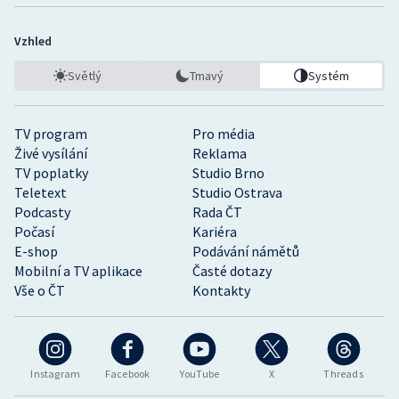
Vzhled
Světlý
Tmavý
Systém
TV program
Pro média
Živé vysílání
Reklama
TV poplatky
Studio Brno
Teletext
Studio Ostrava
Podcasty
Rada ČT
Počasí
Kariéra
E-shop
Podávání námětů
Mobilní a TV aplikace
Časté dotazy
Vše o ČT
Kontakty
Instagram
Facebook
YouTube
X
Threads