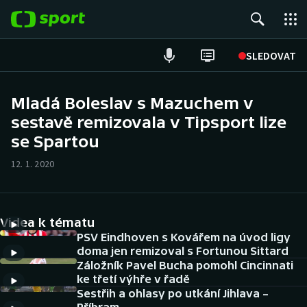
POPULÁRNÍ
SLEDOVAT
Fotbal
Mladá Boleslav s Mazuchem v
sestavě remizovala v Tipsport lize
Hokej
se Spartou
Tenis
12. 1. 2020
Atletika
Cyklistika
Videa k tématu
PSV Eindhoven s Kovářem na úvod ligy
DALŠÍ SPORTY
doma jen remizoval s Fortunou Sittard
Záložník Pavel Bucha pomohl Cincinnati
ke třetí výhře v řadě
Americký fotbal
NEPŘEHLÉDNĚTE
Sestřih a ohlasy po utkání Jihlava –