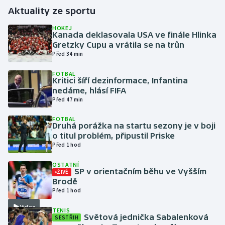
Aktuality ze sportu
Gymnastika
HOKEJ
Kanada deklasovala USA ve finále Hlinka
Gretzky Cupu a vrátila se na trůn
Házená
Před 34 min
Jezdectví
FOTBAL
Kritici šíří dezinformace, Infantina
nedáme, hlásí FIFA
Judo
Před 47 min
Krasobruslení
FOTBAL
Druhá porážka na startu sezony je v boji
o titul problém, připustil Priske
Lezení
Před 1 hod
OSTATNÍ
Lyže a snowboard
SP v orientačním běhu ve Vyšším
ŽIVĚ
Brodě
Moderní pětiboj
Před 1 hod
Video
TENIS
Motorsport
Světová jednička Sabalenková
SESTŘIH