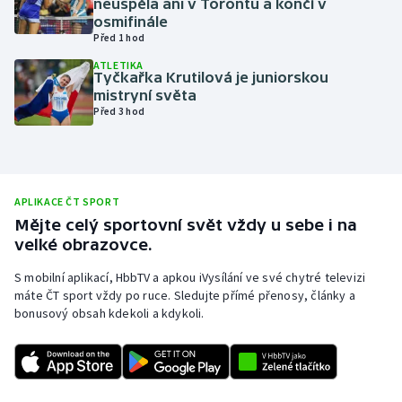
neuspěla ani v Torontu a končí v
osmifinále
Olympijské hry
Před 1 hod
ATLETIKA
Parasport
Tyčkařka Krutilová je juniorskou
mistryní světa
Plavání
Před 3 hod
Plážový volejbal
Ragby
APLIKACE ČT SPORT
Mějte celý sportovní svět vždy u sebe i na
Rychlobruslení
velké obrazovce.
S mobilní aplikací, HbbTV a apkou iVysílání ve své chytré televizi
Rychlostní kanoistika
máte ČT sport vždy po ruce. Sledujte přímé přenosy, články a
bonusový obsah kdekoli a kdykoli.
Short track
Sportovní střelba