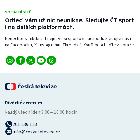
Stolní tenis
SOCIÁLNÍ SÍTĚ
Triatlon
Odteď vám už nic neunikne. Sledujte ČT sport
i na dalších platformách.
Veslování
Nenechte si nikde ujít nejnovější sportovní události. Sledujte nás i
na Facebooku, X, Instagramu, Threads či YouTube a buďte v obraze.
Vodní slalom
Volejbal
Ostatní
Divácké centrum
každý všední den:
8:00—16:00 hodin
261 136 113
info@ceskatelevize.cz